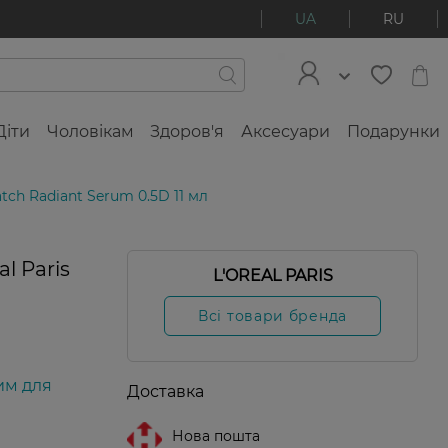
UA
RU
Діти
Чоловікам
Здоров'я
Аксесуари
Подарунки
tch Radiant Serum 0.5D 11 мл
l Paris
L'OREAL PARIS
л
Всі товари бренда
им для
Доставка
Нова пошта