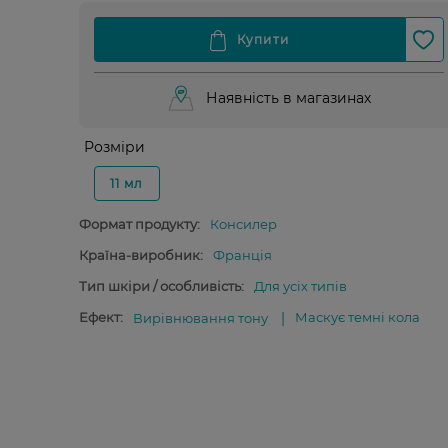
Наявність в магазинах
Розміри
11 мл
Формат продукту:
Консилер
Країна-виробник:
Франція
Тип шкіри / особливість:
Для усіх типів
Ефект:
Маскує темні кола
Вирівнювання тону