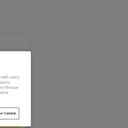
 веб-сайту
нашого
ися більше
айлів
0
0
и Cookie
0
0