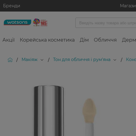
Бренди
Магаз
Акції
Корейська косметика
Дім
Обличчя
Дерм
Макіяж
Тон для обличчя і рум'яна
Кон
/
/
/