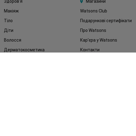
Здоров'я
Магазини
Макіяж
Watsons Club
Тіло
Подарункові сертифікати
Діти
Про Watsons
Волосся
Кар'єра у Watsons
Дерматокосметика
Контакти
Блог
Оплата та доставка
FAQ
Політика конфіденційності
Публічна оферта
ЗМІ про нас
Повернення замовлення