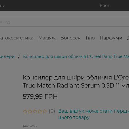
ини
Блог
атокосметика
Макіяж
Волосся
Тіло
Парфуми
силери
Консилер для шкіри обличчя L'Oreal Paris True Ma
/
Консилер для шкіри обличчя L'Orea
True Match Radiant Serum 0.5D 11 м
579,99 ГРН
0
Ваш відгук може стати перш
цього товару
1473253