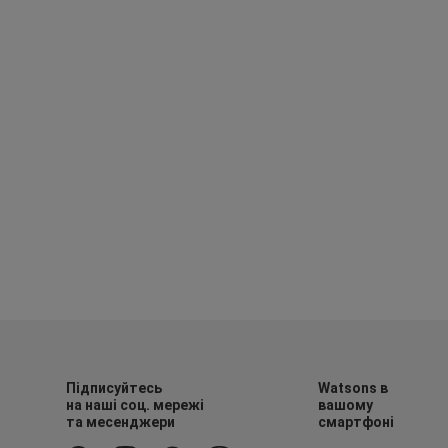
Підписуйтесь
Watsons в
на наші соц. мережі
вашому
та месенджери
смартфоні