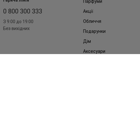
Гаряча лінія
Парфуми
0 800 300 333
Акції
Обличчя
З 9:00 до 19:00
Без вихідних
Подарунки
Дім
Аксесуари
Бренди