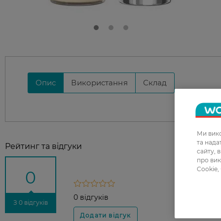
Опис
Використання
Склад
Ми вико
та над
Рейтинг та відгуки
сайту, 
про вик
Cookie,
0
0 відгуків
З 0 відгуків