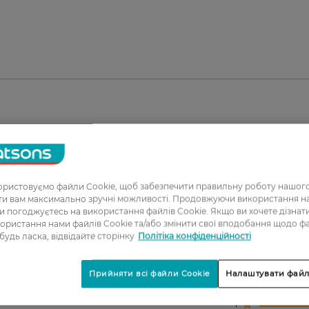
ристовуємо файли Cookie, щоб забезпечити правильну роботу нашого
ати вам максимально зручні можливості. Продовжуючи використання 
ви погоджуєтесь на використання файлів Cookie. Якщо ви хочете дізнат
ористання нами файлів Cookie та/або змінити свої вподобання щодо ф
1
 будь ласка, відвідайте сторінку
Політіка конфіденційності
2
Прийняти всі файли Cookie
Налаштувати файл
3
4