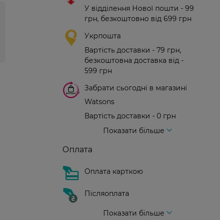
У відділення Нової пошти - 99
грн, безкоштовно від 699 грн
Укрпошта
Вартість доставки - 79 грн,
безкоштовна доставка від -
599 грн
Забрати сьогодні в магазині
Watsons
Вартість доставки - 0 грн
Вартість доставки - 99 грн, безкоштовна доставка від - 699 грн
Доставка кур'єром нової пошти
Вартість доставки - 150 грн (до парадного)
Показати більше
Оплата
Оплата карткою
Післяоплата
Показати більше