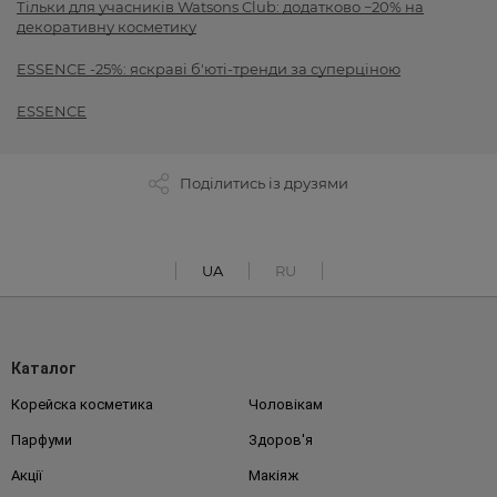
Тільки для учасників Watsons Club: додатково −20% на
декоративну косметику
ESSENCE -25%: яскраві б'юті-тренди за суперціною
ESSENCE
Поділитись із друзями
UA
RU
Каталог
Корейска косметика
Чоловікам
Парфуми
Здоров'я
Акції
Макіяж