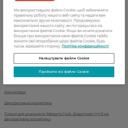
Ми використовуємо файли Cookie, щоб забезпечити
Оплата
правильну роботу нашого веб-сайту та надати вам
максимально зручні можливості. Продовжуючи
Оплата карткою
використання нашого сайту, ви погоджуєтесь на
використання файлів Cookie. Якщо ви хочете дізнатися
більше про використання нами файлів Cookie та/або
Післяоплата
змінити свої вподобання щодо файлів Cookie, будь
ласка, відвідайте сторінку
Політіка конфіденційності
Показати більше
Налаштувати файли Cookie
Код товару
1512194
Прийняти всі файли Cookie
Тон для обличчя і рум'яна
Консилери
Декоративна косметика
Тільки для учасників Watsons Club: Додатково 1+1=3 на
декоративну косметику