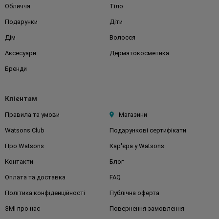
Обличчя
Тіло
Подарунки
Діти
Дім
Волосся
Аксесуари
Дерматокосметика
Бренди
Клієнтам
Правила та умови
Магазини
Watsons Club
Подарункові сертифікати
Про Watsons
Кар'єра у Watsons
Контакти
Блог
Оплата та доставка
FAQ
Політика конфіденційності
Публічна оферта
ЗМІ про нас
Повернення замовлення