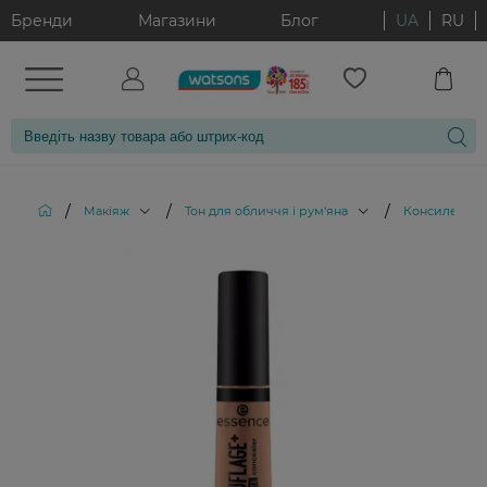
Бренди
Магазини
Блог
UA
RU
/
/
/
Макіяж
Тон для обличчя і рум'яна
Консилери