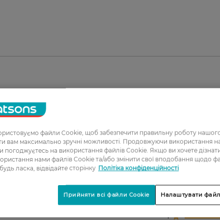
ристовуємо файли Cookie, щоб забезпечити правильну роботу нашого
ати вам максимально зручні можливості. Продовжуючи використання 
ви погоджуєтесь на використання файлів Cookie. Якщо ви хочете дізнат
ористання нами файлів Cookie та/або змінити свої вподобання щодо ф
1
 будь ласка, відвідайте сторінку
Політіка конфіденційності
2
Прийняти всі файли Cookie
Налаштувати файл
3
4