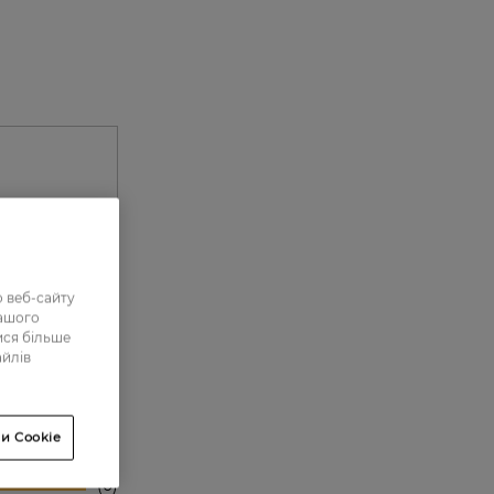
 веб-сайту
нашого
ися більше
айлів
0
0
и Cookie
0
0