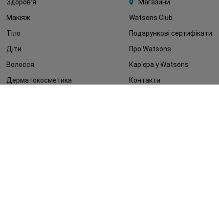
Здоров'я
Магазини
Макіяж
Watsons Club
Тіло
Подарункові сертифікати
Діти
Про Watsons
Волосся
Кар'єра у Watsons
Дерматокосметика
Контакти
Блог
Оплата та доставка
FAQ
Політика конфіденційності
Публічна оферта
ЗМІ про нас
Повернення замовлення