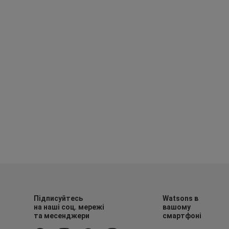
Підписуйтесь
Watsons в
на наші соц. мережі
вашому
та месенджери
смартфоні