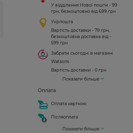
У відділення Нової пошти - 99
грн, безкоштовно від 699 грн
Укрпошта
Вартість доставки - 79 грн,
безкоштовна доставка від -
599 грн
Забрати сьогодні в магазині
Watsons
Вартість доставки - 0 грн
Вартість доставки - 99 грн, безкоштовна доставка від - 699 грн
Доставка кур'єром нової пошти
Вартість доставки - 150 грн (до парадного)
Показати більше
Оплата
Оплата карткою
Післяоплата
Показати більше