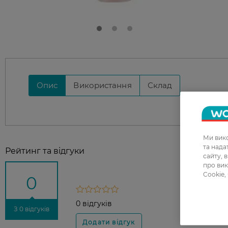
Опис
Використання
Склад
Ми вико
та над
Рейтинг та відгуки
сайту, 
про вик
Cookie,
0
0 відгуків
З 0 відгуків