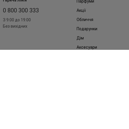
Гаряча лінія
Парфуми
0 800 300 333
Акції
Обличчя
З 9:00 до 19:00
Без вихідних
Подарунки
Дім
Аксесуари
Бренди