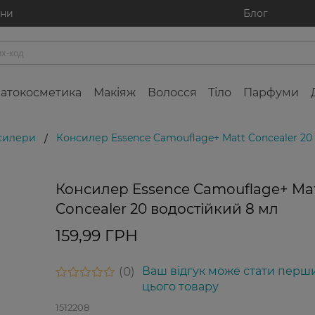
ини
Блог
атокосметика
Макіяж
Волосся
Тіло
Парфуми
силери
Консилер Essence Camouflage+ Matt Concealer 20
/
Консилер Essence Camouflage+ Ma
Concealer 20 водостійкий 8 мл
159,99 ГРН
0
Ваш відгук може стати перш
цього товару
1512208