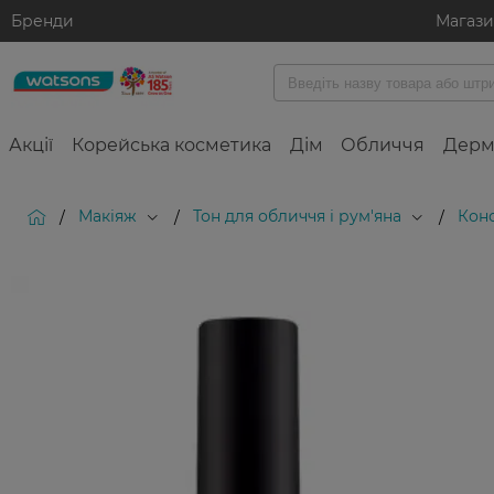
Бренди
Магаз
Акції
Корейська косметика
Дім
Обличчя
Дерм
Макіяж
Тон для обличчя і рум'яна
Кон
/
/
/