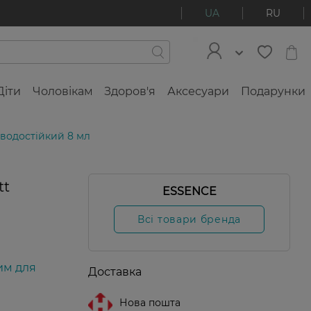
UA
RU
Діти
Чоловікам
Здоров'я
Аксесуари
Подарунки
 водостійкий 8 мл
tt
ESSENCE
Всі товари бренда
им для
Доставка
Нова пошта