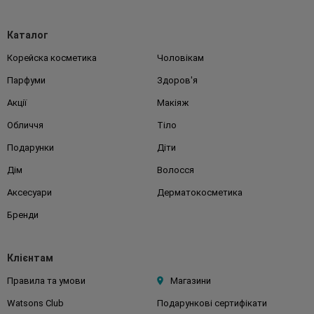
Каталог
Корейска косметика
Чоловікам
Парфуми
Здоров'я
Акції
Макіяж
Обличчя
Тіло
Подарунки
Діти
Дім
Волосся
Аксесуари
Дерматокосметика
Бренди
Клієнтам
Правила та умови
Магазини
Watsons Club
Подарункові сертифікати