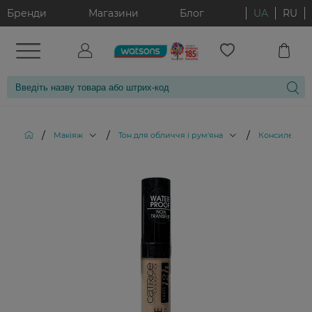
Бренди
Магазини
Блог
UA
RU
/
/
/
Макіяж
Тон для обличчя і рум'яна
Консилери