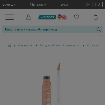
Бренди
Магазини
Блог
UA
RU
/
/
/
Макіяж
Тон для обличчя і рум'яна
Консилери