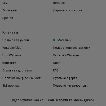
Дім
Волосся
Аксесуари
Дерматокосметика
Бренди
Клієнтам
Правила та умови
Магазини
Watsons Club
Подарункові сертифікати
Про Watsons
Кар'єра у Watsons
Контакти
Блог
Оплата та доставка
FAQ
Політика конфіденційності
Публічна оферта
ЗМІ про нас
Повернення замовлення
Підписуйтесь
на наші соц. мережі
та месенджери