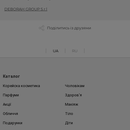
DEBORAH GROUP S.r.l
Поділитись із друзями
UA
RU
Каталог
Корейска косметика
Чоловікам
Парфуми
Здоров'я
Акції
Макіяж
Обличчя
Тіло
Подарунки
Діти