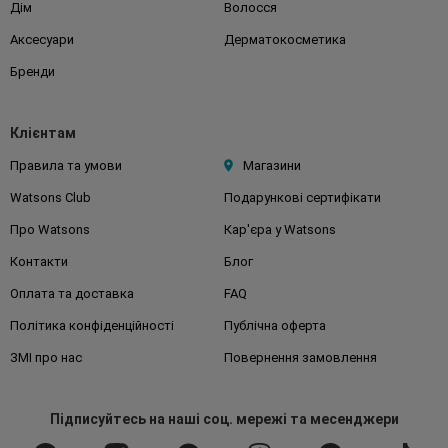
Дім
Волосся
Аксесуари
Дерматокосметика
Бренди
Клієнтам
Правила та умови
Магазини
Watsons Club
Подарункові сертифікати
Про Watsons
Кар'єра у Watsons
Контакти
Блог
Оплата та доставка
FAQ
Політика конфіденційності
Публічна оферта
ЗМІ про нас
Повернення замовлення
Підписуйтесь
на наші соц. мережі
та месенджери