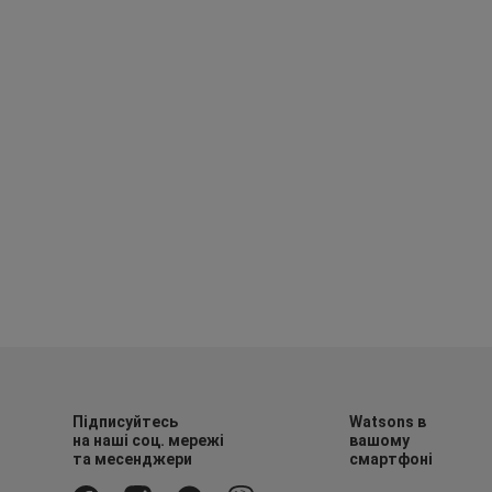
Підписуйтесь
Watsons в
на наші соц. мережі
вашому
та месенджери
смартфоні