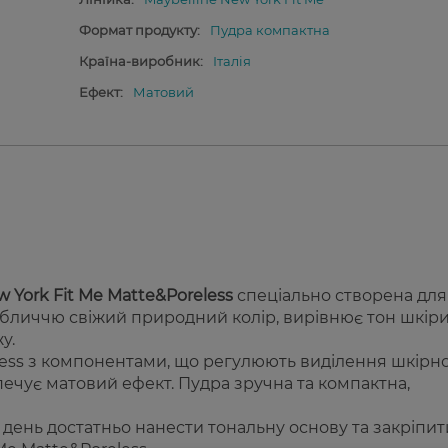
Формат продукту:
Пудра компактна
Країна-виробник:
Італія
Ефект:
Матовий
 York Fit Me Matte&Poreless
спеціально створена для
обличчю свіжий природний колір, вирівнює тон шкіри
у.
less з компонентами, що регулюють виділення шкірн
печує матовий ефект. Пудра зручна та компактна,
день достатньо нанести тональну основу та закріпити