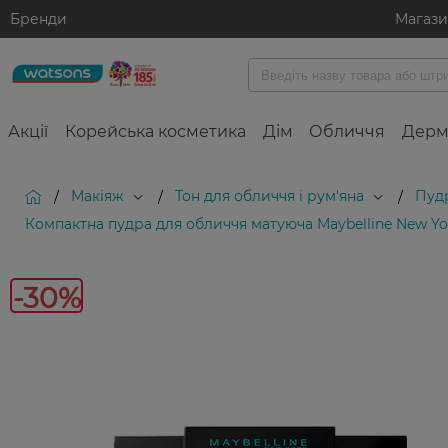
Бренди
Магаз
Акції
Корейська косметика
Дім
Обличчя
Дерм
Макіяж
Тон для обличчя і рум'яна
Пуд
/
/
/
Компактна пудра для обличчя матуюча Maybelline New York 
-30%
-30%