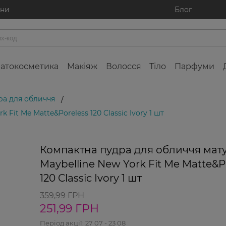
ини
Блог
атокосметика
Макіяж
Волосся
Тіло
Парфуми
ра для обличчя
/
Fit Me Matte&Poreless 120 Classic Ivory 1 шт
-30%
Компактна пудра для обличчя мат
Maybelline New York Fit Me Matte&P
120 Classic Ivory 1 шт
359,99 ГРН
251,99 ГРН
Період акції:
27 07 - 23 08