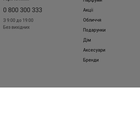
Парфуми
0 800 300 333
Акції
Обличчя
З 9:00 до 19:00
Без вихідних
Подарунки
Дім
Аксесуари
Бренди