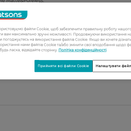
e Matte&Poreless.
Poreless
ку.
ристовуємо файли Cookie, щоб забезпечити правильну роботу нашого
ати вам максимально зручні можливості. Продовжуючи використання 
ь.
ви погоджуєтесь на використання файлів Cookie. Якщо ви хочете дізнат
ьцем і спонжем.
ористання нами файлів Cookie та/або змінити свої вподобання щодо ф
 будь ласка, відвідайте сторінку
Політіка конфіденційності
іри.
Прийняти всі файли Cookie
Налаштувати файл
для тих, хто прагне свіжого та доглянутого вигляду