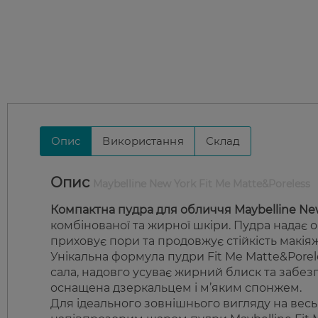
Опис
Використання
Склад
Опис
Maybelline New York Fit Me Matte&Poreless
Компактна пудра для обличчя Maybelline New
комбінованої та жирної шкіри. Пудра надає 
приховує пори та продовжує стійкість макіяж
Унікальна формула пудри Fit Me Matte&Pore
сала, надовго усуває жирний блиск та забез
оснащена дзеркальцем і м’яким спонжем.
Для ідеального зовнішнього вигляду на весь 