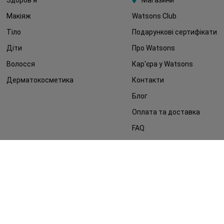
Здоров'я
Магазини
Макіяж
Watsons Club
Тіло
Подарункові сертифікати
Діти
Про Watsons
Волосся
Кар'єра у Watsons
Дерматокосметика
Контакти
Блог
Оплата та доставка
FAQ
Політика конфіденційності
Публічна оферта
ЗМІ про нас
Повернення замовлення