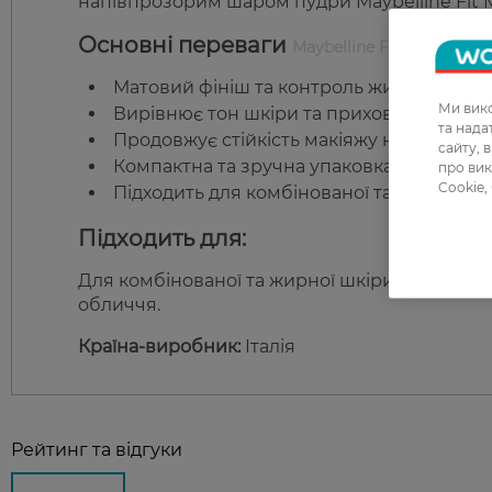
напівпрозорим шаром пудри Maybelline Fit M
Основні переваги
Maybelline Fit Me Matte&
Матовий фініш та контроль жирного блис
Ми вико
Вирівнює тон шкіри та приховує пори.
та над
Продовжує стійкість макіяжу на весь ден
сайту, 
Компактна та зручна упаковка з дзеркал
про вик
Cookie,
Підходить для комбінованої та жирної шк
Підходить для:
Для комбінованої та жирної шкіри, особливо 
обличчя.
Країна-виробник:
Італія
Рейтинг та відгуки