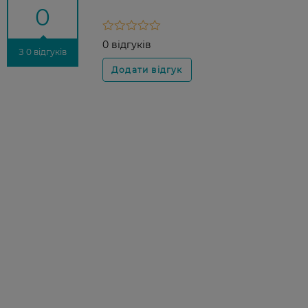
0
0 відгуків
З 0 відгуків