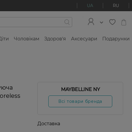
UA
RU
Діти
Чоловікам
Здоров'я
Аксесуари
Подарунки
уюча
MAYBELLINE NY
oreless
Всі товари бренда
Доставка