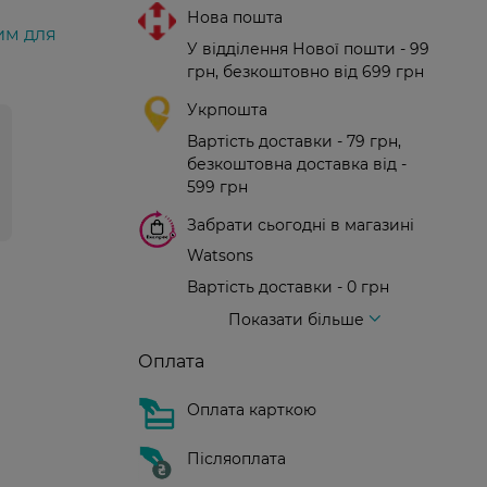
Нова пошта
им для
У відділення Нової пошти - 99
грн, безкоштовно від 699 грн
Укрпошта
Вартість доставки - 79 грн,
безкоштовна доставка від -
599 грн
Забрати сьогодні в магазині
Watsons
Вартість доставки - 0 грн
Вартість доставки - 99 грн, безкоштовна доставка від - 699 грн
Доставка кур'єром нової пошти
Вартість доставки - 150 грн (до парадного)
Показати більше
Оплата
Оплата карткою
Післяоплата