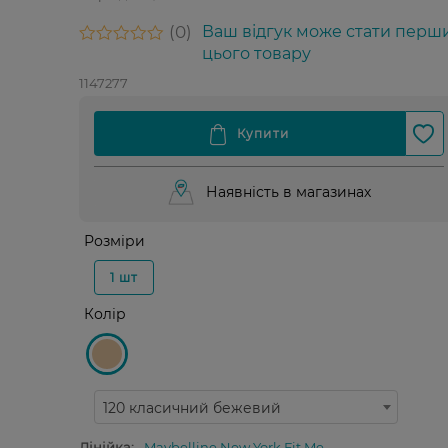
0
Ваш відгук може стати перш
цього товару
1147277
Наявність в магазинах
Розміри
1 шт
Колір
120 класичний бежевий
Лінійка:
Maybelline New York Fit Me