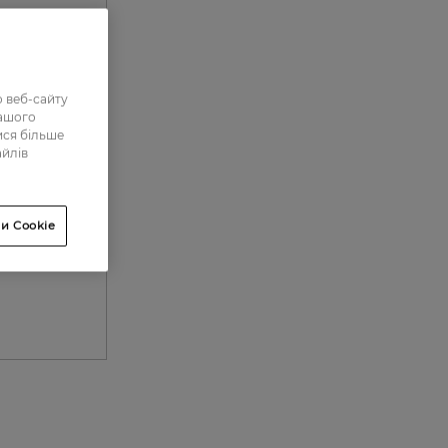
 веб-сайту
нашого
ися більше
айлів
и Cookie