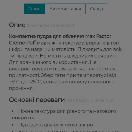
Опис
Використання
Склад
Опис
Max Factor Creme Puff
Компактна пудра для обличчя Max Factor
Creme Puff
має ніжну текстуру, вирівнює тон
шкіри та надає їй матовість. Підходить для всіх
типів шкіри. Не містить шкідливих речовин.
Для зовнішнього використання. Не
використовувати після закінчення терміну
придатності. Зберігати при температурі від
+5°С до +25°С, уникаючи впливу сонячного
проміння.
Основні переваги
Max Factor Creme Puff
Ніжна текстура для рівного та матового
покриття.
Підходить для всіх типів шкіри.
Безпечна, не містить шкідливих речовин.