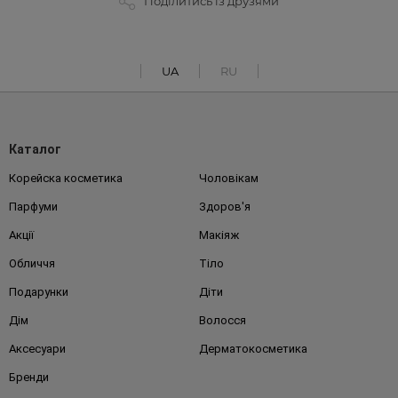
Поділитись із друзями
UA
RU
Каталог
Корейска косметика
Чоловікам
Парфуми
Здоров'я
Акції
Макіяж
Обличчя
Тіло
Подарунки
Діти
Дім
Волосся
Аксесуари
Дерматокосметика
Бренди