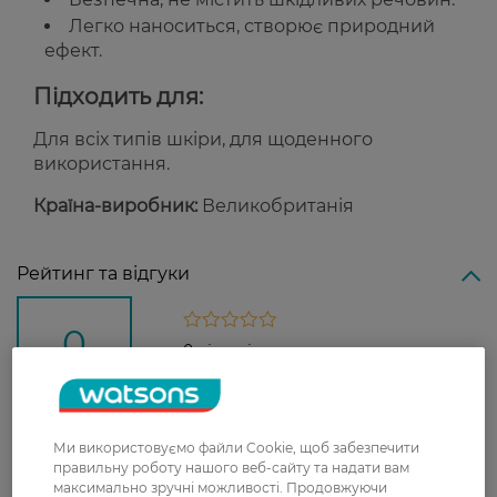
Легко наноситься, створює природний
ефект.
Підходить для:
Для всіх типів шкіри, для щоденного
використання.
Країна-виробник:
Великобританія
Рейтинг та відгуки
0
0 відгуків
З 0 відгуків
Ми використовуємо файли Cookie, щоб забезпечити
Доставка
правильну роботу нашого веб-сайту та надати вам
максимально зручні можливості. Продовжуючи