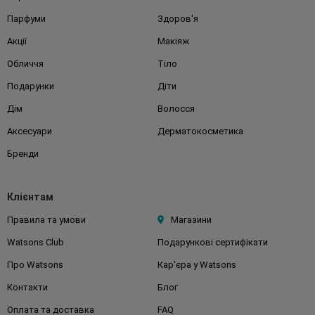
Парфуми
Здоров'я
Акції
Макіяж
Обличчя
Тіло
Подарунки
Діти
Дім
Волосся
Аксесуари
Дерматокосметика
Бренди
Клієнтам
Правила та умови
Магазини
Watsons Club
Подарункові сертифікати
Про Watsons
Кар'єра у Watsons
Контакти
Блог
Оплата та доставка
FAQ