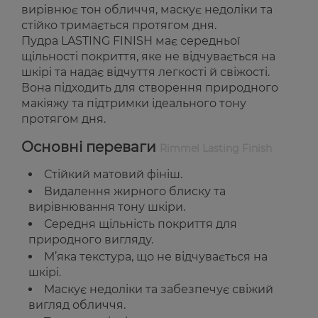
вирівнює тон обличчя, маскує недоліки та
стійко тримається протягом дня.
Пудра LASTING FINISH має середньої
щільності покриття, яке не відчувається на
шкірі та надає відчуття легкості й свіжості.
Вона підходить для створення природного
макіяжу та підтримки ідеального тону
протягом дня.
Основні переваги
Rimmel Lasting Finish
Стійкий матовий фініш.
Видалення жирного блиску та
вирівнювання тону шкіри.
Середня щільність покриття для
природного вигляду.
М’яка текстура, що не відчувається на
шкірі.
Маскує недоліки та забезпечує свіжий
вигляд обличчя.