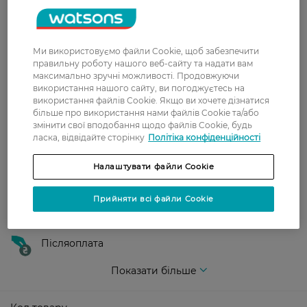
У відділення Нової пошти - 99 грн,
безкоштовно від 699 грн
Ми використовуємо файли Cookie, щоб забезпечити
Укрпошта
правильну роботу нашого веб-сайту та надати вам
максимально зручні можливості. Продовжуючи
Вартість доставки - 79 грн, безкоштовна
використання нашого сайту, ви погоджуєтесь на
доставка від - 599 грн
використання файлів Cookie. Якщо ви хочете дізнатися
більше про використання нами файлів Cookie та/або
Забрати сьогодні в магазині Watsons
змінити свої вподобання щодо файлів Cookie, будь
Вартість доставки - 0 грн
ласка, відвідайте сторінку
Політіка конфіденційності
Вартість доставки - 99 грн, безкоштовна доставка від - 699 грн
Показати більше
Налаштувати файли Cookie
Оплата
Прийняти всі файли Cookie
Оплата карткою
Післяоплата
Показати більше