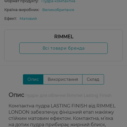
Формат продукту:
Пудра компактна
Країна-виробник:
Великобританія
Ефект:
Матовий
RIMMEL
Всі товари бренда
Опис
Використання
Склад
Опис
пудри для обличчя Rimmel Lasting Finish
Компактна пудра LASTING FINISH від RIMMEL
LONDON забезпечує фінішний етап макіяжу
стійким матовим ефектом. Компактна, м’яка
на дотик пудра прибирає жирний блиск,