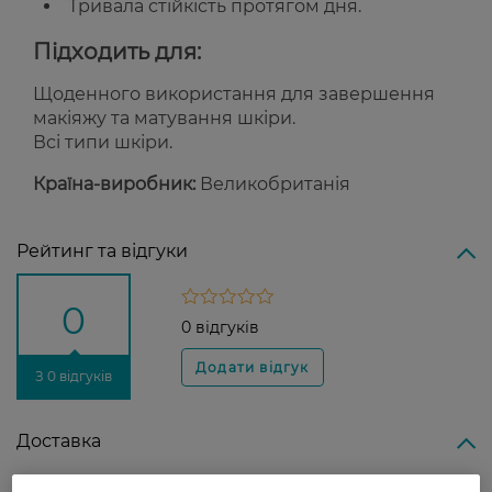
Тривала стійкість протягом дня.
Підходить для:
Щоденного використання для завершення
макіяжу та матування шкіри.
Всі типи шкіри.
Країна-виробник:
Великобританія
Рейтинг та відгуки
0
0 відгуків
З 0 відгуків
Доставка
Нова пошта