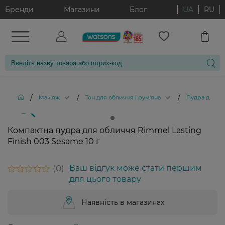
Бренди
Магазини
Блог
UA
RU
/
/
/
Макіяж
Тон для обличчя і рум'яна
Пудра для о
Компактна пудра для обличчя Rimmel Lasting
Finish 003 Sesame 10 г
0
Ваш відгук може стати першим
для цього товару
Наявність в магазинах