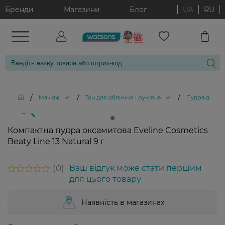
Бренди
Магазини
Блог
UA
RU
/
/
/
Макіяж
Тон для обличчя і рум'яна
Пудра для о
Компактна пудра оксамитова Eveline Cosmetics
Beaty Line 13 Natural 9 г
0
Ваш відгук може стати першим
для цього товару
Наявність в магазинах