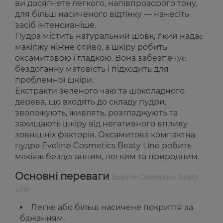
ви досягнете легкого, напівпрозорого тону,
для більш насиченого відтінку — нанесіть
засіб інтенсивніше.
Пудра містить натуральний шовк, який надає
макіяжу ніжне сяйво, а шкіру робить
оксамитовою і гладкою. Вона забезпечує
бездоганну матовість і підходить для
проблемної шкіри.
Екстракти зеленого чаю та шоколадного
дерева, що входять до складу пудри,
зволожують, живлять, розгладжують та
захищають шкіру від негативного впливу
зовнішніх факторів. Оксамитова компактна
пудра Eveline Cosmetics Beaty Line робить
макіяж бездоганним, легким та природним.
Основні переваги
Eveline Cosmetics Beaty
Line
Легке або більш насичене покриття за
бажанням.