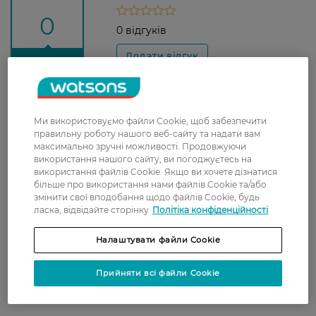
0
0 відгуків
З 0 відгуків
Доставка
Ми використовуємо файли Cookie, щоб забезпечити
правильну роботу нашого веб-сайту та надати вам
Нова пошта
максимально зручні можливості. Продовжуючи
У відділення Нової пошти - 99 грн,
використання нашого сайту, ви погоджуєтесь на
безкоштовно від 699 грн
використання файлів Cookie. Якщо ви хочете дізнатися
більше про використання нами файлів Cookie та/або
Укрпошта
змінити свої вподобання щодо файлів Cookie, будь
ласка, відвідайте сторінку
Політіка конфіденційності
Вартість доставки - 79 грн, безкоштовна
доставка від - 599 грн
Налаштувати файли Cookie
Забрати сьогодні в магазині Watsons
Прийняти всі файли Cookie
Вартість доставки - 0 грн
Вартість доставки - 99 грн, безкоштовна доставка від - 699 грн
Показати більше