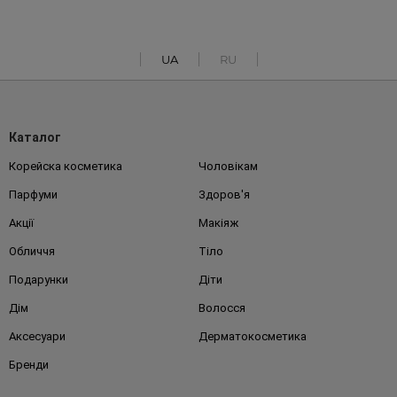
UA
RU
Каталог
Корейска косметика
Чоловікам
Парфуми
Здоров'я
Акції
Макіяж
Обличчя
Тіло
Подарунки
Діти
Дім
Волосся
Аксесуари
Дерматокосметика
Бренди