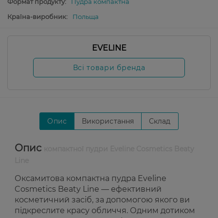
Формат продукту:
Пудра компактна
Країна-виробник:
Польща
EVELINE
Всі товари бренда
Опис
Використання
Склад
Опис
компактної пудри Eveline Cosmetics Beaty
Line
Оксамитова компактна пудра Eveline
Cosmetics Beaty Line — ефективний
косметичний засіб, за допомогою якого ви
підкреслите красу обличчя. Одним дотиком