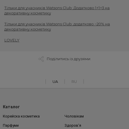
Тільки для учасників Watsons Club: Додатково 1+1=3 на
декоративну косметику
Тільки для учасників Watsons Club: додатково −20% на
декоративну косметику
LOVELY
Поділитись із друзями
UA
RU
Каталог
Корейска косметика
Чоловікам
Парфуми
Здоров'я