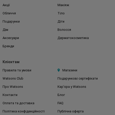
Акції
Макіяж
Обличчя
Тіло
Подарунки
Діти
Дім
Волосся
Аксесуари
Дерматокосметика
Бренди
Клієнтам
Правила та умови
Магазини
Watsons Club
Подарункові сертифікати
Про Watsons
Кар'єра у Watsons
Контакти
Блог
Оплата та доставка
FAQ
Політика конфіденційності
Публічна оферта