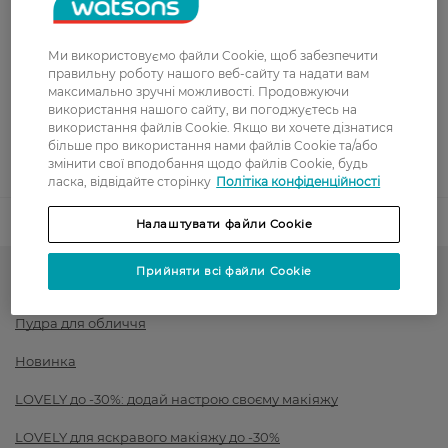
Показати більше
Оплата
Ми використовуємо файли Cookie, щоб забезпечити
правильну роботу нашого веб-сайту та надати вам
Оплата карткою
максимально зручні можливості. Продовжуючи
використання нашого сайту, ви погоджуєтесь на
Післяоплата
використання файлів Cookie. Якщо ви хочете дізнатися
більше про використання нами файлів Cookie та/або
змінити свої вподобання щодо файлів Cookie, будь
Показати більше
ласка, відвідайте сторінку
Політіка конфіденційності
Код товару
1530247
Налаштувати файли Cookie
Прийняти всі файли Cookie
Тон для обличчя і рум'яна
Пудра для обличчя
Новинка
LOVELY до -30%: додай настрою своєму макіяжу
LOVELY для яскравого макіяжу до -30%