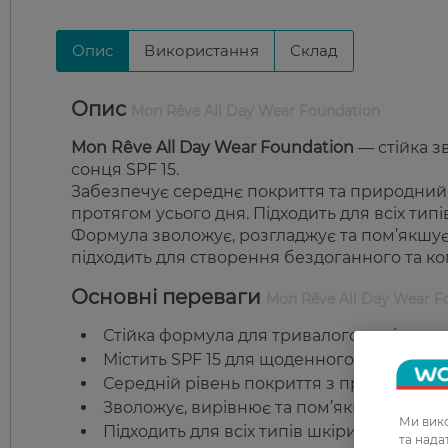
Опис
Використання
Склад
Опис
Mon Rêve All Day Wear Foundation
Mon Rêve All Day Wear Foundation
— стійка з
сонця SPF 15.
Забезпечує середнє покриття та природний 
протягом усього дня. Підходить для всіх типі
Формула зволожує, розгладжує та пом’якшує
підходить для створення бездоганного та к
Основні переваги
Mon Rêve All Day Wear F
Стійка формула для тривалого носіння.
Містить SPF 15 для щоденного захисту від
Середній рівень покриття з природним 
Зволожує, вирівнює та пом’якшує шкіру.
Ми вико
Підходить для всіх типів шкіри.
та над