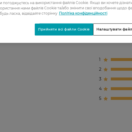
ви погоджуєтесь на використання файлів Cookie. Якщо ви хочете дізнат
ористання нами файлів Cookie та/або змінити свої вподобання щодо ф
 будь ласка, відвідайте сторінку
Політіка конфіденційності
ого, доглянутого тону обличчя.
Прийняти всі файли Cookie
Налаштувати файл
1
2
3
4
5