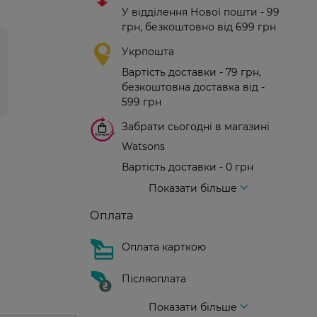
У відділення Нової пошти - 99
грн, безкоштовно від 699 грн
Укрпошта
Вартість доставки - 79 грн,
безкоштовна доставка від -
599 грн
Забрати сьогодні в магазині
Watsons
Вартість доставки - 0 грн
Вартість доставки - 99 грн, безкоштовна доставка від - 699 грн
Доставка кур'єром нової пошти
Вартість доставки - 150 грн (до парадного)
Показати більше
Оплата
Оплата карткою
Післяоплата
Показати більше