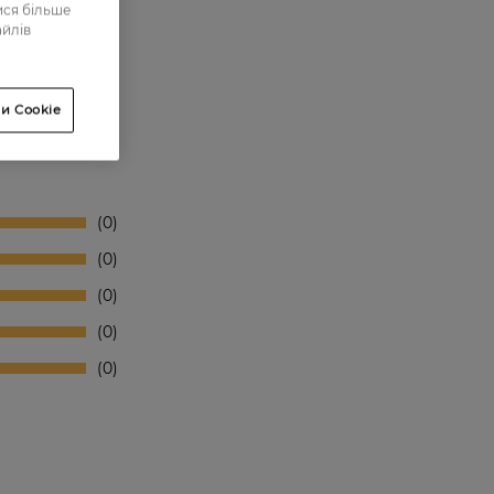
ися більше
айлів
и Cookie
0
0
0
0
0