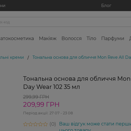
ини
Блог
атокосметика
Макіяж
Волосся
Тіло
Парфуми
льні креми
Тональна основа для обличчя Mon Reve All Da
/
Тональна основа для обличчя Mon 
Day Wear 102 35 мл
299,99 ГРН
209,99 ГРН
Період акції:
27 07 - 23 08
0
Ваш відгук може стати перш
цього товару