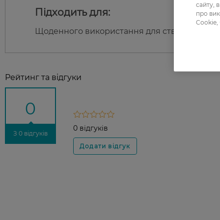
сайту, 
Підходить для:
про вик
Cookie,
Щоденного використання для створення рівн
Рейтинг та відгуки
0
0 відгуків
З 0 відгуків