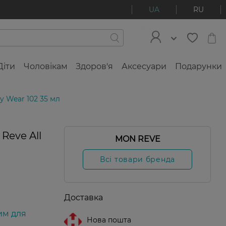
UA
RU
Діти
Чоловікам
Здоров'я
Аксесуари
Подарунки
y Wear 102 35 мл
Reve All
MON REVE
Всі товари бренда
Доставка
им для
Нова пошта