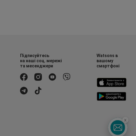
Підписуйтесь
Watsons в
на наші соц. мережі
вашому
та месенджери
смартфоні
x