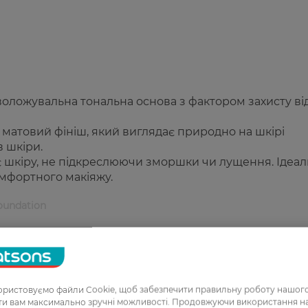
воложувальна тональна основа з фактором захисту ві
матовий фініш, який виглядає природно на шкірі
в шкіри.
 шкіру, не підкреслюючи зморшки чи лущення. Ідеа
омфортного макіяжу.
oundation
 сонця.
матовим ефектом.
ристовуємо файли Cookie, щоб забезпечити правильну роботу нашого
ати вам максимально зручні можливості. Продовжуючи використання 