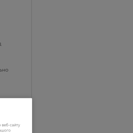
д
льно
 веб-сайту
нашого