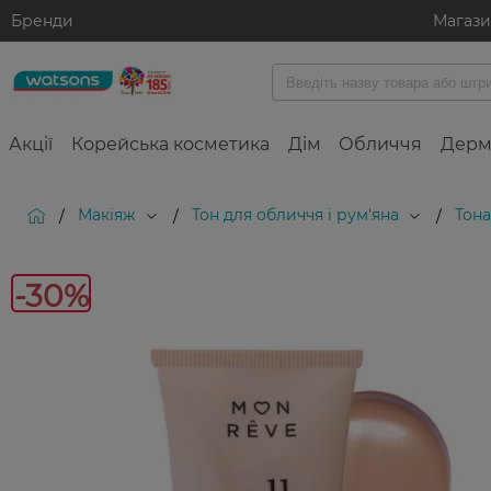
Бренди
Магаз
Акції
Корейська косметика
Дім
Обличчя
Дерм
Макіяж
Тон для обличчя і рум'яна
Тона
/
/
/
-30%