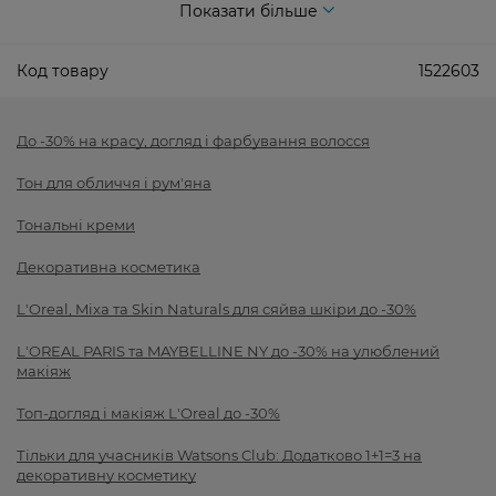
Показати більше
Код товару
1522603
До -30% на красу, догляд і фарбування волосся
Тон для обличчя і рум'яна
Тональні креми
Декоративна косметика
L'Oreal, Mixa та Skin Naturals для сяйва шкіри до -30%
L'OREAL PARIS та MAYBELLINE NY до -30% на улюблений
макіяж
Топ-догляд і макіяж L'Oreal до -30%
Тільки для учасників Watsons Club: Додатково 1+1=3 на
декоративну косметику