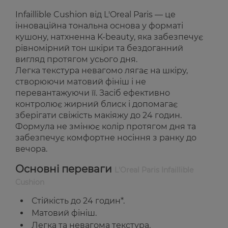
Infaillible Cushion від L'Oreal Paris — це
інноваційна тональна основа у форматі
кушону, натхненна K-beauty, яка забезпечує
рівномірний тон шкіри та бездоганний
вигляд протягом усього дня.
Легка текстура невагомо лягає на шкіру,
створюючи матовий фініш і не
перевантажуючи її. Засіб ефективно
контролює жирний блиск і допомагає
зберігати свіжість макіяжу до 24 годин.
Формула не змінює колір протягом дня та
забезпечує комфортне носіння з ранку до
вечора.
Основні переваги
L'Oreal Paris Infaillible
Cushion
Стійкість до 24 годин*.
Матовий фініш.
Легка та невагома текстура.