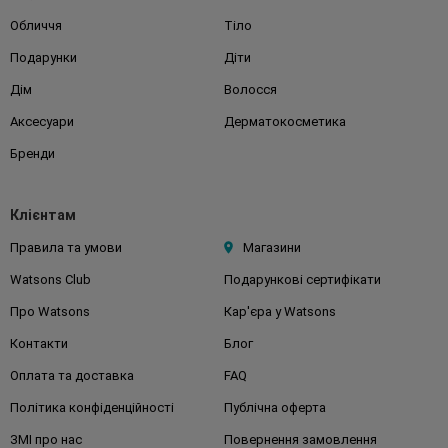
Обличчя
Тіло
Подарунки
Діти
Дім
Волосся
Аксесуари
Дерматокосметика
Бренди
Клієнтам
Правила та умови
Магазини
Watsons Club
Подарункові сертифікати
Про Watsons
Кар'єра у Watsons
Контакти
Блог
Оплата та доставка
FAQ
Політика конфіденційності
Публічна оферта
ЗМІ про нас
Повернення замовлення