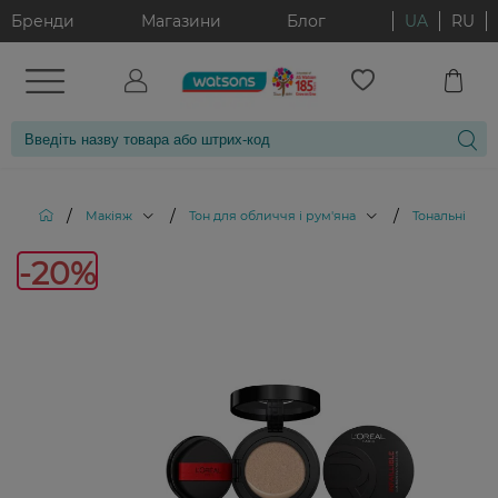
Бренди
Магазини
Блог
UA
RU
/
/
/
Макіяж
Тон для обличчя і рум'яна
Тональні кре
-20%
-20%