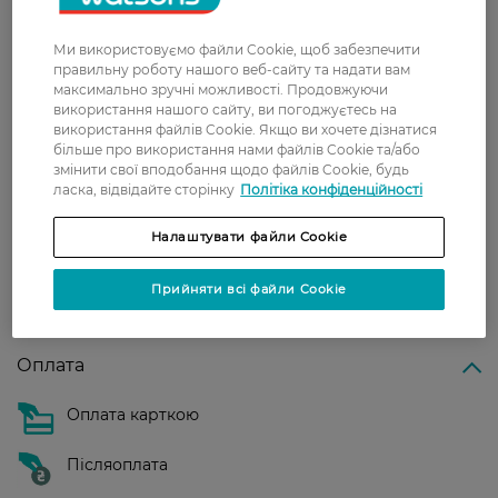
Доставка
Ми використовуємо файли Cookie, щоб забезпечити
Нова пошта
правильну роботу нашого веб-сайту та надати вам
максимально зручні можливості. Продовжуючи
У відділення Нової пошти - 99 грн,
використання нашого сайту, ви погоджуєтесь на
безкоштовно від 699 грн
використання файлів Cookie. Якщо ви хочете дізнатися
більше про використання нами файлів Cookie та/або
Укрпошта
змінити свої вподобання щодо файлів Cookie, будь
ласка, відвідайте сторінку
Політіка конфіденційності
Вартість доставки - 79 грн, безкоштовна
доставка від - 599 грн
Налаштувати файли Cookie
Забрати сьогодні в магазині Watsons
Вартість доставки - 0 грн
Прийняти всі файли Cookie
Вартість доставки - 99 грн, безкоштовна доставка від - 699 грн
Показати більше
Оплата
Оплата карткою
Післяоплата