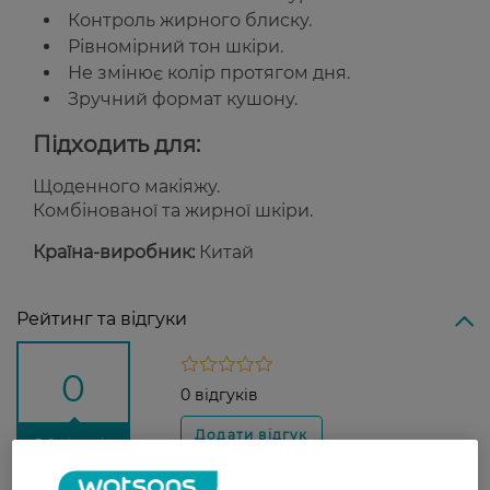
Контроль жирного блиску.
Рівномірний тон шкіри.
Не змінює колір протягом дня.
Зручний формат кушону.
Підходить для:
Щоденного макіяжу.
Комбінованої та жирної шкіри.
Країна-виробник:
Китай
Рейтинг та відгуки
0
0 відгуків
З 0 відгуків