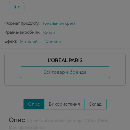
11 г
Формат продукту:
Тональний крем
Країна-виробник:
Китай
Ефект:
Стійкий
Матовий
L'OREAL PARIS
Всі товари бренда
Опис
Використання
Склад
Опис
тональної основи-кушону L'Oreal Paris
Infaillible Cushion