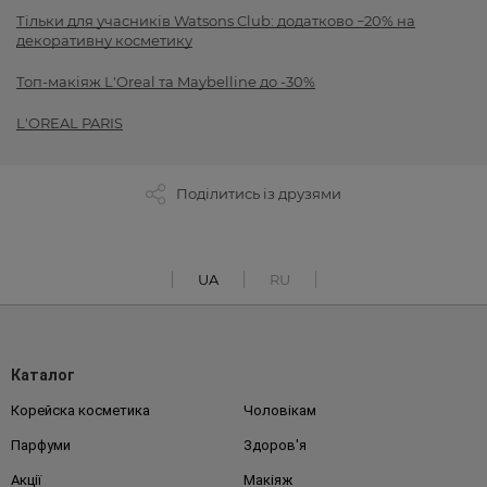
Тільки для учасників Watsons Club: додатково −20% на
декоративну косметику
Топ-макіяж L'Oreal та Maybelline до -30%
L'OREAL PARIS
Поділитись із друзями
UA
RU
Каталог
Корейска косметика
Чоловікам
Парфуми
Здоров'я
Акції
Макіяж