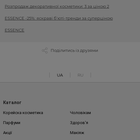
Розпродаж декоративної косметики: 3 за ціною 2
ESSENCE -25%: яскраві б'юті-тренди за суперціною
ESSENCE
Поділитись із друзями
UA
RU
Каталог
Корейска косметика
Чоловікам
Парфуми
Здоров'я
Акції
Макіяж