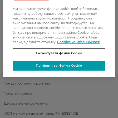
Вартість доставки - 0 грн
Вартість доставки - 99 грн, безкоштовна доставка від - 699 грн
Показати більше
Ми використовуємо файли Cookie, щоб забезпечити
правильну роботу нашого веб-сайту та надати вам
Оплата
максимально зручні можливості. Продовжуючи
використання нашого сайту, ви погоджуєтесь на
використання файлів Cookie. Якщо ви хочете дізнатися
Оплата карткою
більше про використання нами файлів Cookie та/або
змінити свої вподобання щодо файлів Cookie, будь
Післяоплата
ласка, відвідайте сторінку
Політіка конфіденційності
Показати більше
Налаштувати файли Cookie
Прийняти всі файли Cookie
Код товару
1490032
Тон для обличчя і рум'яна
Тональні креми
Декоративна косметика
-50% на кожен другий товар ТМ ESSENCE