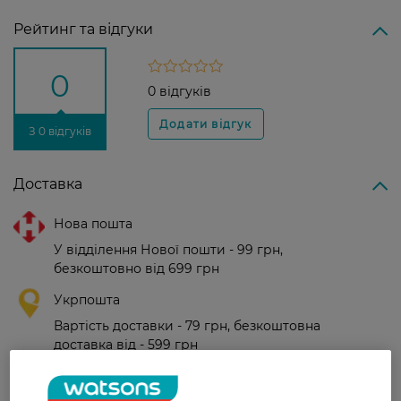
Рейтинг та відгуки
0
0 відгуків
З 0 відгуків
Доставка
Нова пошта
У відділення Нової пошти - 99 грн,
безкоштовно від 699 грн
Укрпошта
Вартість доставки - 79 грн, безкоштовна
доставка від - 599 грн
Забрати сьогодні в магазині Watsons