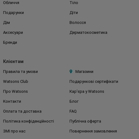
Обличчя
Тіло
Подарунки
Діти
Дім
Волосся
Аксесуари
Дерматокосметика
Бренди
Клієнтам
Правила та умови
Магазини
Watsons Club
Подарункові сертифікати
Про Watsons
Кар'єра у Watsons
Контакти
Блог
Оплата та доставка
FAQ
Політика конфіденційності
Публічна оферта
ЗМІ про нас
Повернення замовлення