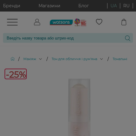
Бренди
Магазини
Блог
UA
RU
/
/
/
Макіяж
Тон для обличчя і рум'яна
Тональні кре
-25%