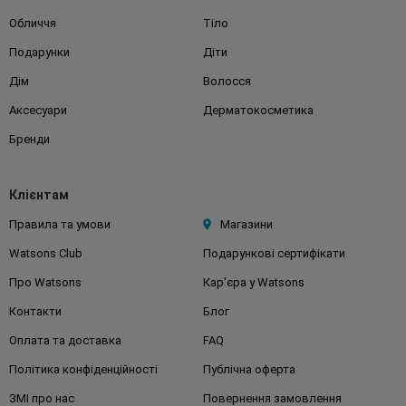
Обличчя
Тіло
Подарунки
Діти
Дім
Волосся
Аксесуари
Дерматокосметика
Бренди
Клієнтам
Правила та умови
Магазини
Watsons Club
Подарункові сертифікати
Про Watsons
Кар'єра у Watsons
Контакти
Блог
Оплата та доставка
FAQ
Політика конфіденційності
Публічна оферта
ЗМІ про нас
Повернення замовлення