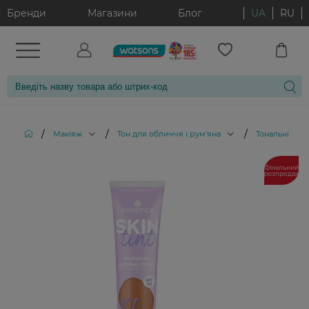
Бренди
Магазини
Блог
UA
RU
/
/
/
Макіяж
Тон для обличчя і рум'яна
Тональні кре
Фінальний
розпродаж