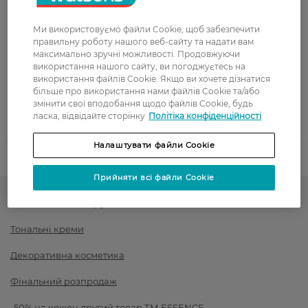
Показати більше
Ми використовуємо файли Cookie, щоб забезпечити
Оплата
правильну роботу нашого веб-сайту та надати вам
максимально зручні можливості. Продовжуючи
Оплата карткою
використання нашого сайту, ви погоджуєтесь на
використання файлів Cookie. Якщо ви хочете дізнатися
більше про використання нами файлів Cookie та/або
Післяоплата
змінити свої вподобання щодо файлів Cookie, будь
ласка, відвідайте сторінку
Політіка конфіденційності
Показати більше
Налаштувати файли Cookie
Код товару
1420417
Прийняти всі файли Cookie
Тон для обличчя і рум'яна
Тональні креми
Декоративна косметика
Фінальний розпродаж
-50% на кожен другий товар ТМ ESSENCE