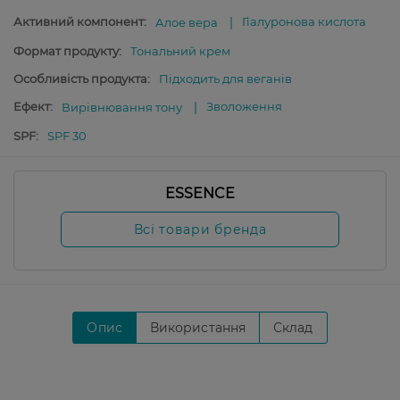
Активний компонент:
Гіалуронова кислота
Алое вера
Формат продукту:
Тональний крем
Особливість продукта:
Підходить для веганів
Ефект:
Зволоження
Вирівнювання тону
SPF:
SPF 30
ESSENCE
Всі товари бренда
Опис
Використання
Склад