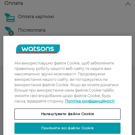
Оплата
Оплата карткою
Післяоплата
Показати більше
Код товару
Ми використовуємо файли Cookie, щоб забезпечити
правильну роботу нашого веб-сайту та надати вам
максимально зручні можливості. Продовжуючи
Гарячий сезон у WATSONS
використання нашого сайту, ви погоджуєтесь на
використання файлів Cookie. Якщо ви хочете дізнатися
Тон для обличчя і рум'яна
більше про використання нами файлів Cookie та/або
змінити свої вподобання щодо файлів Cookie, будь
Тональні креми
ласка, відвідайте сторінку
Політіка конфіденційності
Декоративна косметика
Налаштувати файли Cookie
РОЗПРОДАЖ
Прийняти всі файли Cookie
CATRICE