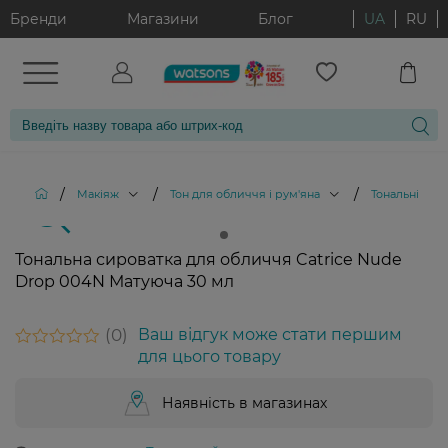
Бренди
Магазини
Блог
UA
RU
/
/
/
Макіяж
Тон для обличчя і рум'яна
Тональні кре
Тональна сироватка для обличчя Catrice Nude
Drop 004N Матуюча 30 мл
0
Ваш відгук може стати першим
для цього товару
Наявність в магазинах