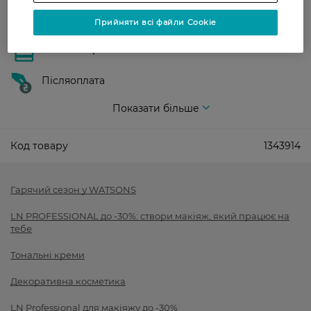
Оплата
Прийняти всі файли Cookie
Оплата карткою
Післяоплата
Показати більше
Код товару
1343914
Гарячий сезон у WATSONS
LN PROFESSIONAL до -30%: створи макіяж, який працює на
тебе
Тональні креми
Декоративна косметика
LN Professional для макіяжу до -30%