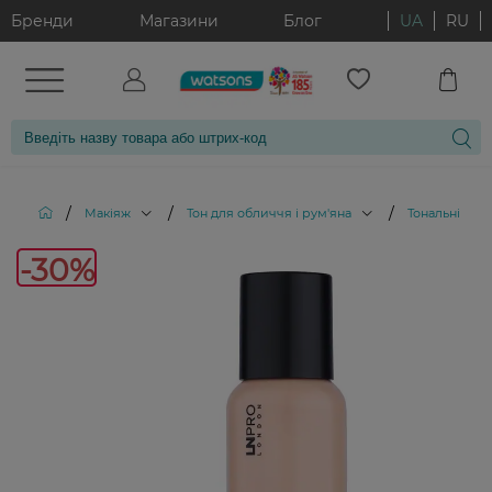
Бренди
Магазини
Блог
UA
RU
/
/
/
Макіяж
Тон для обличчя і рум'яна
Тональні кре
-30%