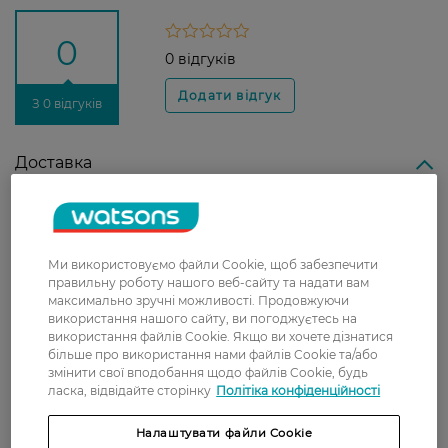
0
0 відгуків
З 0 відгуків
Доставка
Нова пошта
У відділення Нової пошти - 99 грн,
безкоштовно від 699 грн
Ми використовуємо файли Cookie, щоб забезпечити
правильну роботу нашого веб-сайту та надати вам
Укрпошта
максимально зручні можливості. Продовжуючи
використання нашого сайту, ви погоджуєтесь на
Вартість доставки - 79 грн, безкоштовна
використання файлів Cookie. Якщо ви хочете дізнатися
доставка від - 599 грн
більше про використання нами файлів Cookie та/або
змінити свої вподобання щодо файлів Cookie, будь
Забрати сьогодні в магазині Watsons
ласка, відвідайте сторінку
Політіка конфіденційності
Вартість доставки - 0 грн
Вартість доставки - 99 грн, безкоштовна доставка від - 699 грн
Налаштувати файли Cookie
Показати більше