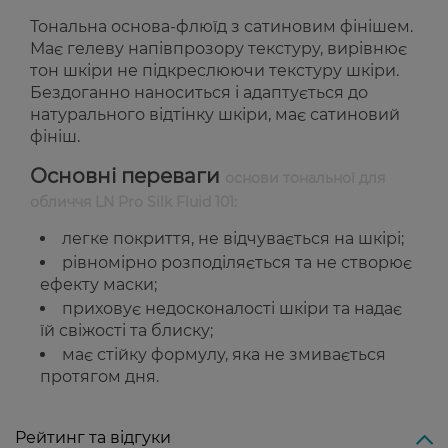
Тональна основа-флюїд з сатиновим фінішем.
Має гелеву напівпрозору текстуру, вирівнює
тон шкіри не підкреслюючи текстуру шкіри.
Бездоганно наноситься і адаптується до
натурального відтінку шкіри, має сатиновий
фініш.
Основні переваги
основи тональної для
обличчя LN Pro Silk Fluid 101:
легке покриття, не відчувається на шкірі;
рівномірно розподіляється та не створює
ефекту маски;
приховує недосконалості шкіри та надає
їй свіжості та блиску;
має стійку формулу, яка не змивається
протягом дня.
Рейтинг та відгуки