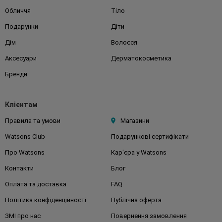
Обличчя
Тіло
Подарунки
Діти
Дім
Волосся
Аксесуари
Дерматокосметика
Бренди
Клієнтам
Правила та умови
Магазини
Watsons Club
Подарункові сертифікати
Про Watsons
Кар'єра у Watsons
Контакти
Блог
Оплата та доставка
FAQ
Політика конфіденційності
Публічна оферта
ЗМІ про нас
Повернення замовлення