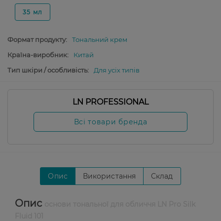
35 мл
Формат продукту:
Тональний крем
Країна-виробник:
Китай
Тип шкіри / особливість:
Для усіх типів
LN PROFESSIONAL
Всі товари бренда
Опис
Використання
Склад
Опис
основи тональної для обличчя LN Pro Silk
Fluid 101