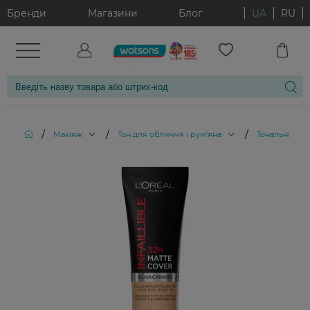
Бренди
Магазини
Блог
UA
RU
/
/
/
Макіяж
Тон для обличчя і рум'яна
Тональні кре