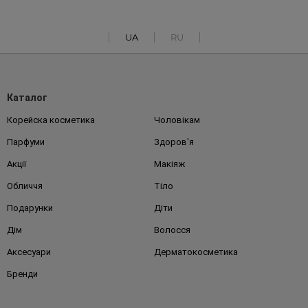
UA
RU
Каталог
Корейска косметика
Чоловікам
Парфуми
Здоров'я
Акції
Макіяж
Обличчя
Тіло
Подарунки
Діти
Дім
Волосся
Аксесуари
Дерматокосметика
Бренди