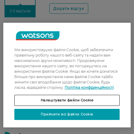
З 0 відгуків
Доставка
Нова пошта
Ми використовуємо файли Cookie, щоб забезпечити
У відділення Нової пошти - 99 грн,
правильну роботу нашого веб-сайту та надати вам
безкоштовно від 699 грн
максимально зручні можливості. Продовжуючи
використання нашого сайту, ви погоджуєтесь на
Укрпошта
використання файлів Cookie. Якщо ви хочете дізнатися
Вартість доставки - 79 грн, безкоштовна
більше про використання нами файлів Cookie та/або
доставка від - 599 грн
змінити свої вподобання щодо файлів Cookie, будь
ласка, відвідайте сторінку
Політіка конфіденційності
Забрати сьогодні в магазині Watsons
Налаштувати файли Cookie
Вартість доставки - 0 грн
Вартість доставки - 99 грн, безкоштовна доставка від - 699 грн
Показати більше
Прийняти всі файли Cookie
Оплата