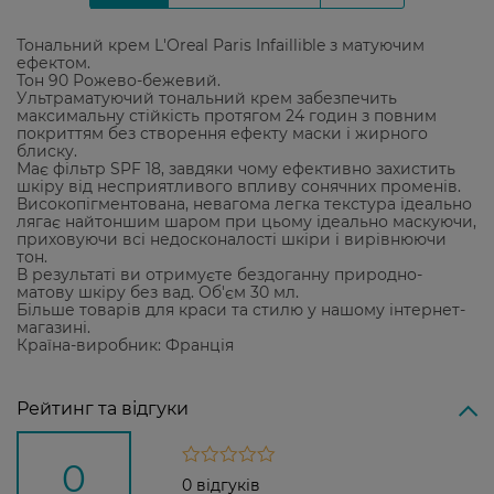
Тональний крем L'Oreal Paris Infaillible з матуючим
ефектом.
Тон 90 Рожево-бежевий.
Ультраматуючий тональний крем забезпечить
максимальну стійкість протягом 24 годин з повним
покриттям без створення ефекту маски і жирного
блиску.
Має фільтр SPF 18, завдяки чому ефективно захистить
шкіру від несприятливого впливу сонячних променів.
Високопігментована, невагома легка текстура ідеально
лягає найтоншим шаром при цьому ідеально маскуючи,
приховуючи всі недосконалості шкіри і вирівнюючи
тон.
В результаті ви отримуєте бездоганну природно-
матову шкіру без вад. Об'єм 30 мл.
Більше товарів для краси та стилю у нашому інтернет-
магазині.
Країна-виробник: Франція
Рейтинг та відгуки
0
0 відгуків