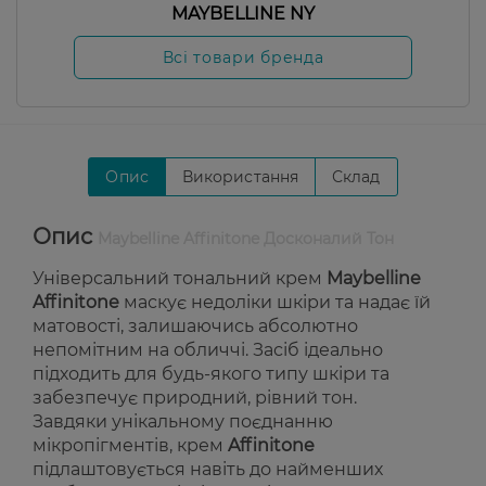
MAYBELLINE NY
Всі товари бренда
Опис
Використання
Склад
Опис
Maybelline Affinitone Досконалий Тон
Універсальний тональний крем
Maybelline
Affinitone
маскує недоліки шкіри та надає їй
матовості, залишаючись абсолютно
непомітним на обличчі. Засіб ідеально
підходить для будь-якого типу шкіри та
забезпечує природний, рівний тон.
Завдяки унікальному поєднанню
мікропігментів, крем
Affinitone
підлаштовується навіть до найменших