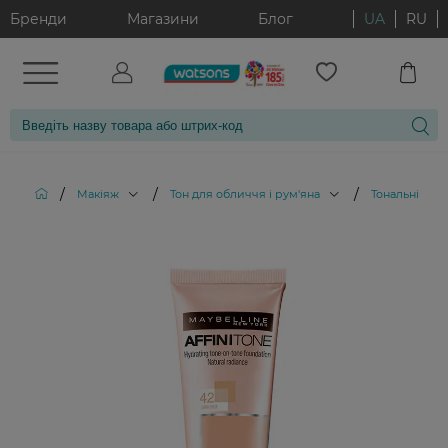
Бренди
Магазини
Блог
UA
RU
/
/
/
Макіяж
Тон для обличчя і рум'яна
Тональні кре