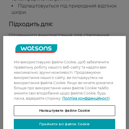
Підлаштовується під природний відтінок
шкіри.
Підходить для:
Щоденного використання для створення
природного макіяжу.
Усіх типів шкіри, включно з чутливою.
Країна-виробник:
Франція
Ми використовуємо файли Cookie, щоб забезпечити
правильну роботу нашого веб-сайту та надати вам
максимально зручні можливості. Продовжуючи
Рейтинг та відгуки
використання нашого сайту, ви погоджуєтесь на
використання файлів Cookie. Якщо ви хочете дізнатися
більше про використання нами файлів Cookie та/або
0
змінити свої вподобання щодо файлів Cookie, будь
0 відгуків
ласка, відвідайте сторінку
Політіка конфіденційності
З 0 відгуків
Налаштувати файли Cookie
Прийняти всі файли Cookie
Доставка