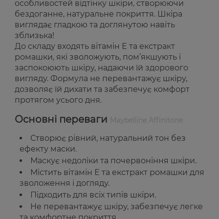
особливостей відтінку шкіри, створюючи
бездоганне, натуральне покриття. Шкіра
виглядає гладкою та доглянутою навіть
зблизька!
До складу входять вітамін Е та екстракт
ромашки, які зволожують, пом’якшують і
заспокоюють шкіру, надаючи їй здорового
вигляду. Формула не перевантажує шкіру,
дозволяє їй дихати та забезпечує комфорт
протягом усього дня.
Основні переваги
Maybelline Affinitone
Створює рівний, натуральний тон без
ефекту маски.
Маскує недоліки та почервоніння шкіри.
Містить вітамін Е та екстракт ромашки для
зволоження і догляду.
Підходить для всіх типів шкіри.
Не перевантажує шкіру, забезпечує легке
та комфортне покриття.