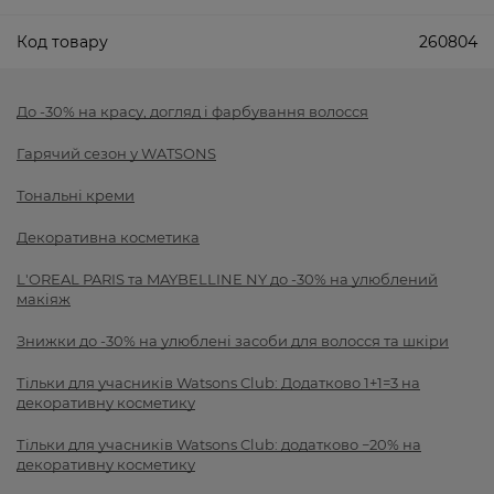
Код товару
260804
До -30% на красу, догляд і фарбування волосся
Гарячий сезон у WATSONS
Тональні креми
Декоративна косметика
L'OREAL PARIS та MAYBELLINE NY до -30% на улюблений
макіяж
Знижки до -30% на улюблені засоби для волосся та шкіри
Тільки для учасників Watsons Club: Додатково 1+1=3 на
декоративну косметику
Тільки для учасників Watsons Club: додатково −20% на
декоративну косметику