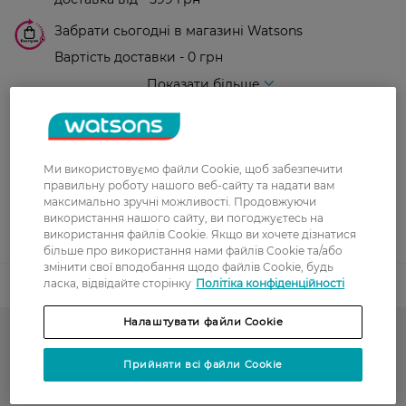
Забрати сьогодні в магазині Watsons
Вартість доставки - 0 грн
Вартість доставки - 99 грн, безкоштовна доставка від - 699 грн
Показати більше
Оплата
Оплата карткою
Ми використовуємо файли Cookie, щоб забезпечити
правильну роботу нашого веб-сайту та надати вам
Післяоплата
максимально зручні можливості. Продовжуючи
використання нашого сайту, ви погоджуєтесь на
використання файлів Cookie. Якщо ви хочете дізнатися
Показати більше
більше про використання нами файлів Cookie та/або
змінити свої вподобання щодо файлів Cookie, будь
ласка, відвідайте сторінку
Політіка конфіденційності
Код товару
1333351
Налаштувати файли Cookie
До -30% на красу, догляд і фарбування волосся
Прийняти всі файли Cookie
Гарячий сезон у WATSONS