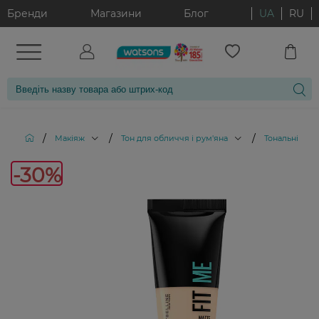
Бренди
Магазини
Блог
UA
RU
/
/
/
Макіяж
Тон для обличчя і рум'яна
Тональні кре
-30%
-30%