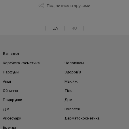
Поділитись із друзями
UA
RU
Каталог
Корейска косметика
Чоловікам
Парфуми
Здоров'я
Акції
Макіяж
Обличчя
Тіло
Подарунки
Діти
Дім
Волосся
Аксесуари
Дерматокосметика
Бренди