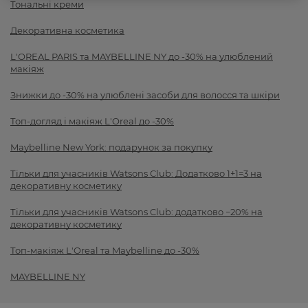
Тональні креми
Декоративна косметика
L'OREAL PARIS та MAYBELLINE NY до -30% на улюблений
макіяж
Знижки до -30% на улюблені засоби для волосся та шкіри
Топ-догляд і макіяж L'Oreal до -30%
Maybelline New York: подарунок за покупку
Тільки для учасників Watsons Club: Додатково 1+1=3 на
декоративну косметику
Тільки для учасників Watsons Club: додатково −20% на
декоративну косметику
Топ-макіяж L'Oreal та Maybelline до -30%
MAYBELLINE NY