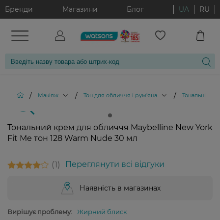
Бренди
Магазини
Блог
UA
RU
/
/
/
Макіяж
Тон для обличчя і рум'яна
Тональні кре
Тональний крем для обличчя Maybelline New York
Fit Me тон 128 Warm Nude 30 мл
1
Переглянути всі відгуки
Наявність в магазинах
Вирішує проблему:
Жирний блиск