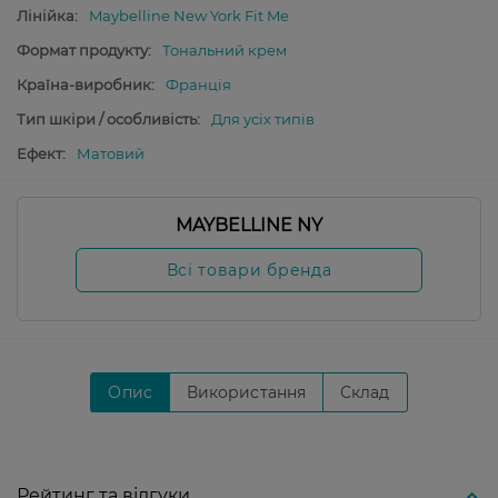
Лінійка:
Maybelline New York Fit Me
Формат продукту:
Тональний крем
Країна-виробник:
Франція
Тип шкіри / особливість:
Для усіх типів
Ефект:
Матовий
MAYBELLINE NY
Всі товари бренда
Опис
Використання
Склад
Рейтинг та відгуки