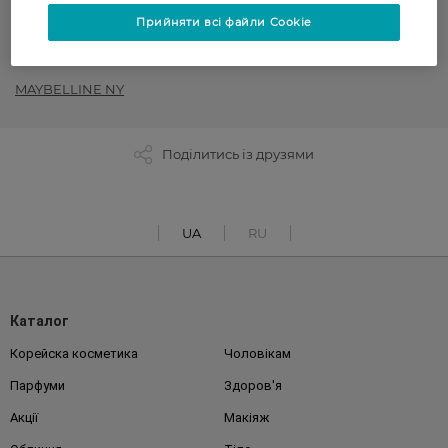
Тональні креми
Прийняти всі файли Cookie
Декоративна косметика
MAYBELLINE NY
Поділитись із друзями
UA
RU
Каталог
Корейска косметика
Чоловікам
Парфуми
Здоров'я
Акції
Макіяж