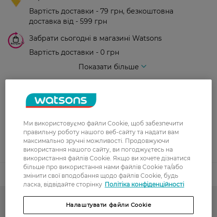
Вартість доставки - 79 грн, безкоштовна
доставка від - 599 грн
Забрати сьогодні в магазині Watsons
Вартість доставки - 0 грн
Вартість доставки - 99 грн, безкоштовна доставка від - 699 грн
Показати більше
Оплата
Оплата карткою
Ми використовуємо файли Cookie, щоб забезпечити
Післяоплата
правильну роботу нашого веб-сайту та надати вам
максимально зручні можливості. Продовжуючи
Показати більше
використання нашого сайту, ви погоджуєтесь на
використання файлів Cookie. Якщо ви хочете дізнатися
більше про використання нами файлів Cookie та/або
Код товару
змінити свої вподобання щодо файлів Cookie, будь
ласка, відвідайте сторінку
Політіка конфіденційності
Гарячий сезон у WATSONS
Налаштувати файли Cookie