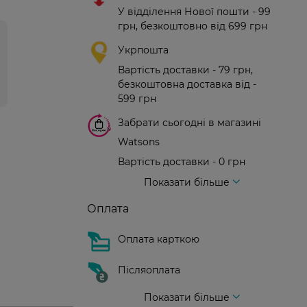
У відділення Нової пошти - 99
грн, безкоштовно від 699 грн
Укрпошта
Вартість доставки - 79 грн,
безкоштовна доставка від -
599 грн
Забрати сьогодні в магазині
Watsons
Вартість доставки - 0 грн
Вартість доставки - 99 грн, безкоштовна доставка від - 699 грн
Доставка кур'єром нової пошти
Вартість доставки - 150 грн (до парадного)
Показати більше
Оплата
Оплата карткою
Післяоплата
Показати більше