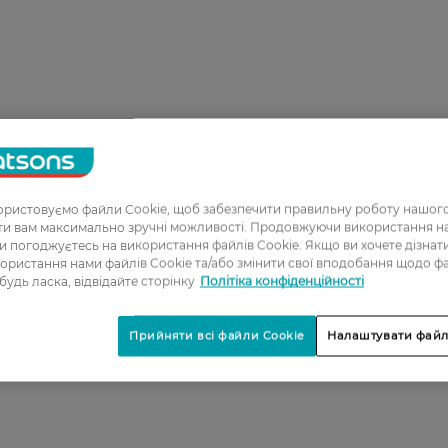
ристовуємо файли Cookie, щоб забезпечити правильну роботу нашого
1
ати вам максимально зручні можливості. Продовжуючи використання 
ви погоджуєтесь на використання файлів Cookie. Якщо ви хочете дізнат
2
ористання нами файлів Cookie та/або змінити свої вподобання щодо ф
 будь ласка, відвідайте сторінку
Політіка конфіденційності
3
4
Прийняти всі файли Cookie
Налаштувати файл
5