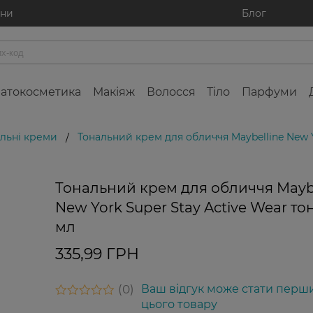
ини
Блог
атокосметика
Макіяж
Волосся
Тіло
Парфуми
льні креми
Тональний крем для обличчя Maybelline New Y
/
Тональний крем для обличчя Maybe
New York Super Stay Active Wear тон
мл
335,99 ГРН
0
Ваш відгук може стати перш
цього товару