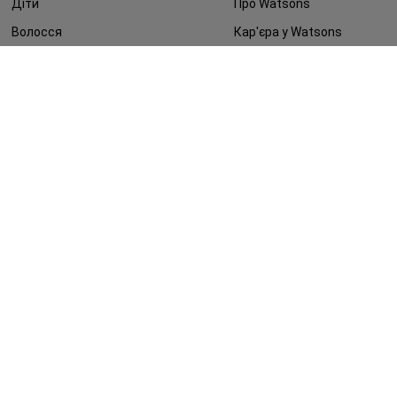
Діти
Про Watsons
Волосся
Кар'єра у Watsons
Дерматокосметика
Контакти
Блог
Оплата та доставка
FAQ
Політика конфіденційності
Публічна оферта
ЗМІ про нас
Повернення замовлення
©2014 - 2026. Умови використання сайту