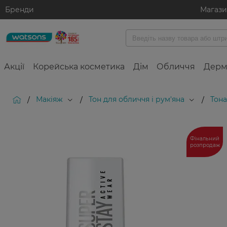
Бренди
Магаз
Акції
Корейська косметика
Дім
Обличчя
Дерм
Макіяж
Тон для обличчя і рум'яна
Тона
/
/
/
Фінальний
розпродаж