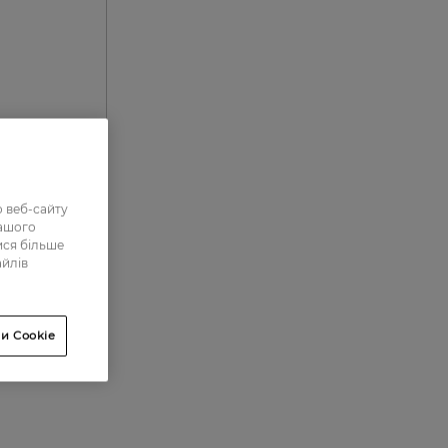
 веб-сайту
0
нашого
ися більше
0
айлів
0
0
и Cookie
0