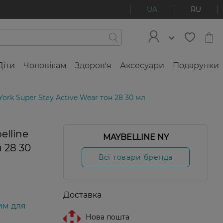
UA
RU
Діти
Чоловікам
Здоров'я
Аксесуари
Подарунки
ork Super Stay Active Wear тон 28 30 мл
lline
MAYBELLINE NY
Фінальний
розпродаж
 28 30
Всі товари бренда
Доставка
им для
Нова пошта