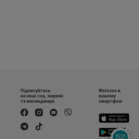
Підписуйтесь
Watsons в
на наші соц. мережі
вашому
та месенджери
смартфоні
x