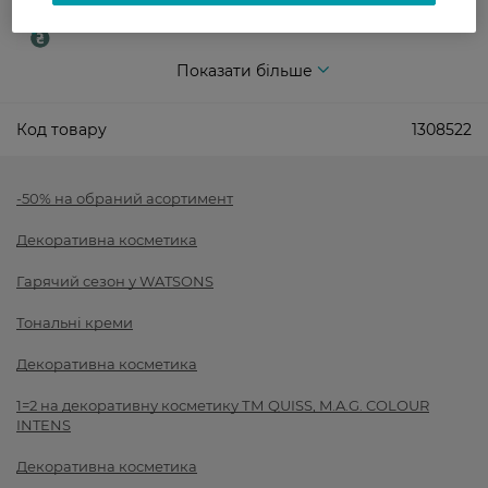
Післяоплата
Показати більше
Код товару
1308522
-50% на обраний асортимент
Декоративна косметика
Гарячий сезон у WATSONS
Тональні креми
Декоративна косметика
1=2 на декоративну косметику ТМ QUISS, M.A.G. COLOUR
INTENS
Декоративна косметика