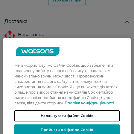
Показати ще
Доставка
Нова пошта
У відділення Нової пошти - 99 грн,
безкоштовно від 699 грн
Укрпошта
Ми використовуємо файли Cookie, щоб забезпечити
Вартість доставки - 79 грн, безкоштовна
правильну роботу нашого веб-сайту та надати вам
доставка від - 599 грн
максимально зручні можливості. Продовжуючи
використання нашого сайту, ви погоджуєтесь на
Забрати сьогодні в магазині Watsons
використання файлів Cookie. Якщо ви хочете дізнатися
більше про використання нами файлів Cookie та/або
Вартість доставки - 0 грн
змінити свої вподобання щодо файлів Cookie, будь
Вартість доставки - 99 грн, безкоштовна доставка від - 699 грн
Показати більше
ласка, відвідайте сторінку
Політіка конфіденційності
Оплата
Налаштувати файли Cookie
Оплата карткою
Прийняти всі файли Cookie