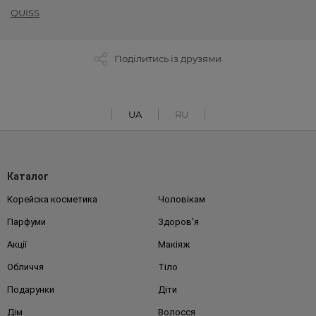
QUISS
Поділитись із друзями
UA
RU
Каталог
Корейска косметика
Чоловікам
Парфуми
Здоров'я
Акції
Макіяж
Обличчя
Тіло
Подарунки
Діти
Дім
Волосся