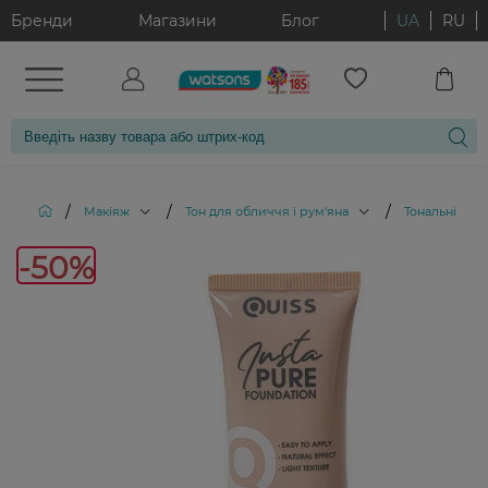
Бренди
Магазини
Блог
UA
RU
/
/
/
Макіяж
Тон для обличчя і рум'яна
Тональні кре
-
-50%