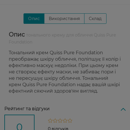
Опис
Використання
Склад
Опис
тонального крему для обличчя Quiss Pure
Foundation
Тональний крем Quiss Pure Foundation
преображає шкіру обличчя, поліпшує її колір і
ефективно маскує недоліки. При цьому крем
не створює ефекту маски, не забиває пори і
не пересушує шкіру обличчя. Тональний
крем Quiss Pure Foundation надає вашій шкірі
ефектний сяючий здоров'ям вигляд.
Рейтинг та відгуки
0
0 відгуків