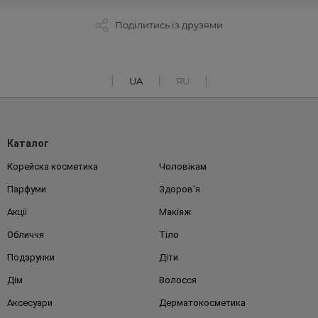
Поділитись із друзями
UA
RU
Каталог
Корейска косметика
Чоловікам
Парфуми
Здоров'я
Акції
Макіяж
Обличчя
Тіло
Подарунки
Діти
Дім
Волосся
Аксесуари
Дерматокосметика