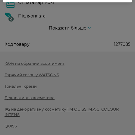
Оплата карткою
Післяоплата
Показати більше
Код товару
1277085
-50% на обраний асортимент
Гарячий сезон у WATSONS
Тональні креми
Декоративна косметика
1=2 на декоративну косметику ТМ QUISS, M.A.G. COLOUR
INTENS
QUISS