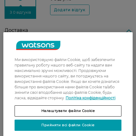
З 0 відгуків
Доставка
Нова пошта
У відділення Нової пошти - 99 грн,
безкоштовно від 699 грн
Ми використовуємо файли Cookie, щоб забезпечити
правильну роботу нашого веб-сайту та надати вам
Укрпошта
максимально зручні можливості. Продовжуючи
використання нашого сайту, ви погоджуєтесь на
Вартість доставки - 79 грн, безкоштовна
використання файлів Cookie. Якщо ви хочете дізнатися
доставка від - 599 грн
більше про використання нами файлів Cookie та/або
змінити свої вподобання щодо файлів Cookie, будь
Забрати сьогодні в магазині Watsons
ласка, відвідайте сторінку
Політіка конфіденційності
Вартість доставки - 0 грн
Вартість доставки - 99 грн, безкоштовна доставка від - 699 грн
Налаштувати файли Cookie
Показати більше
Оплата
Прийняти всі файли Cookie