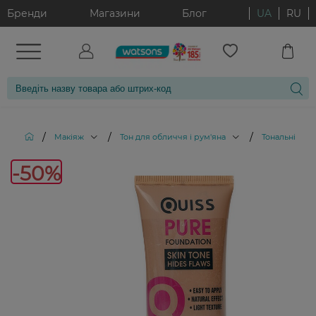
Бренди
Магазини
Блог
UA
RU
/
/
/
Макіяж
Тон для обличчя і рум'яна
Тональні кре
-
-50%