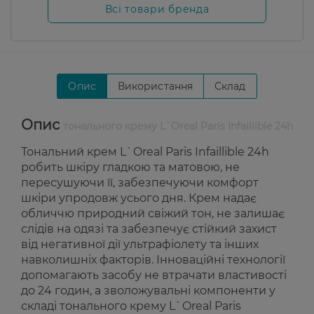
Всі товари бренда
Опис
Використання
Склад
Опис
тонального крему L`Oreal Paris Infaillible 24h
Тональний крем L`Oreal Paris Infaillible 24h
робить шкіру гладкою та матовою, не
пересушуючи її, забезпечуючи комфорт
шкіри упродовж усього дня. Крем надає
обличчю природний свіжий тон, не залишає
слідів на одязі та забезпечує стійкий захист
від негативної дії ультрафіолету та інших
навколишніх факторів. Інноваційні технології
допомагають засобу не втрачати властивості
до 24 годин, а зволожувальні компоненти у
складі тонального крему L`Oreal Paris