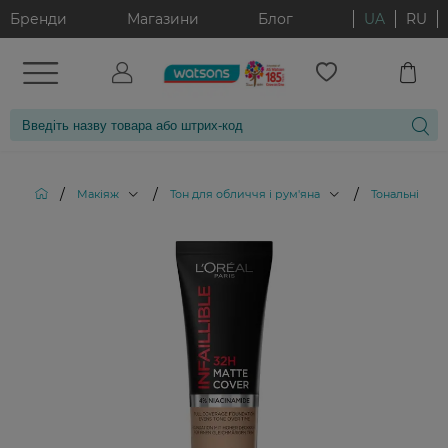
Бренди
Магазини
Блог
UA
RU
/
/
/
Макіяж
Тон для обличчя і рум'яна
Тональні кре