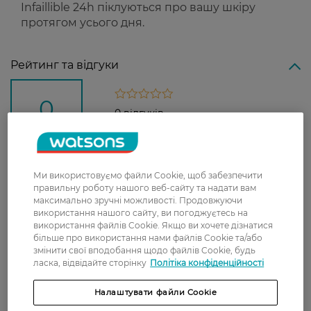
Infaillible 24h піклуються про вашу шкіру
протягом усього дня.
Рейтинг та відгуки
0
0 відгуків
З 0 відгуків
Ми використовуємо файли Cookie, щоб забезпечити
Доставка
правильну роботу нашого веб-сайту та надати вам
максимально зручні можливості. Продовжуючи
використання нашого сайту, ви погоджуєтесь на
Нова пошта
використання файлів Cookie. Якщо ви хочете дізнатися
У відділення Нової пошти - 99 грн,
більше про використання нами файлів Cookie та/або
безкоштовно від 699 грн
змінити свої вподобання щодо файлів Cookie, будь
ласка, відвідайте сторінку
Політіка конфіденційності
Укрпошта
Налаштувати файли Cookie
Вартість доставки - 79 грн, безкоштовна
доставка від - 599 грн