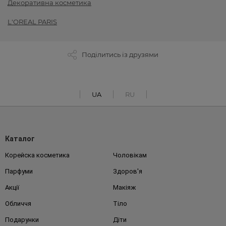
Декоративна косметика
L'OREAL PARIS
Поділитись із друзями
UA
RU
Каталог
Корейска косметика
Чоловікам
Парфуми
Здоров'я
Акції
Макіяж
Обличчя
Тіло
Подарунки
Діти