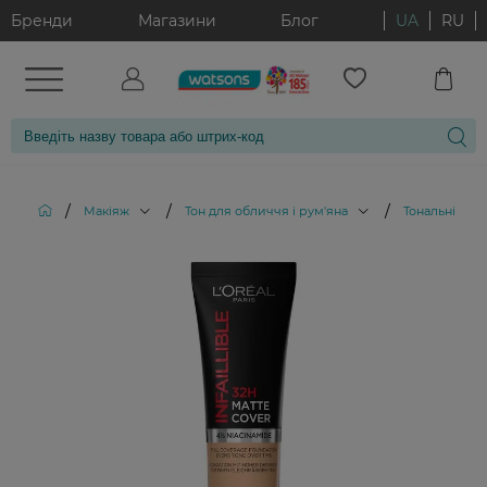
Бренди
Магазини
Блог
UA
RU
/
/
/
Макіяж
Тон для обличчя і рум'яна
Тональні кре