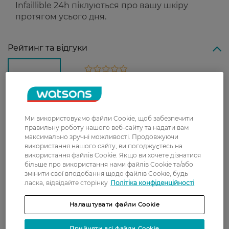
Infaillible 24h піклуються про вашу шкіру
протягом усього дня.
Рейтинг та відгуки
0
0 відгуків
З 0 відгуків
Ми використовуємо файли Cookie, щоб забезпечити
правильну роботу нашого веб-сайту та надати вам
Доставка
максимально зручні можливості. Продовжуючи
використання нашого сайту, ви погоджуєтесь на
використання файлів Cookie. Якщо ви хочете дізнатися
Нова пошта
більше про використання нами файлів Cookie та/або
У відділення Нової пошти - 99 грн,
змінити свої вподобання щодо файлів Cookie, будь
ласка, відвідайте сторінку
Політіка конфіденційності
безкоштовно від 699 грн
Укрпошта
Налаштувати файли Cookie
Вартість доставки - 79 грн, безкоштовна
доставка від - 599 грн
Прийняти всі файли Cookie