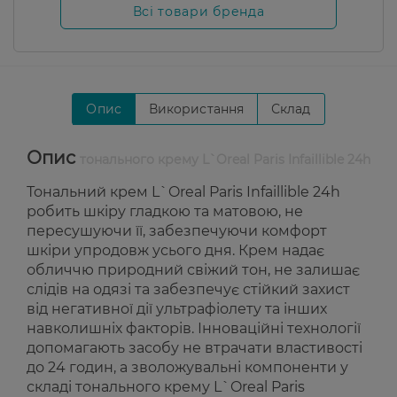
Всі товари бренда
Опис
Використання
Склад
Опис
тонального крему L`Oreal Paris Infaillible 24h
Тональний крем L`Oreal Paris Infaillible 24h
робить шкіру гладкою та матовою, не
пересушуючи її, забезпечуючи комфорт
шкіри упродовж усього дня. Крем надає
обличчю природний свіжий тон, не залишає
слідів на одязі та забезпечує стійкий захист
від негативної дії ультрафіолету та інших
навколишніх факторів. Інноваційні технології
допомагають засобу не втрачати властивості
до 24 годин, а зволожувальні компоненти у
складі тонального крему L`Oreal Paris