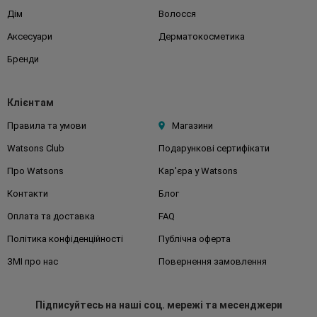
Дім
Волосся
Аксесуари
Дерматокосметика
Бренди
Клієнтам
Правила та умови
Магазини
Watsons Club
Подарункові сертифікати
Про Watsons
Кар'єра у Watsons
Контакти
Блог
Оплата та доставка
FAQ
Політика конфіденційності
Публічна оферта
ЗМІ про нас
Повернення замовлення
Підписуйтесь
на наші соц. мережі
та месенджери