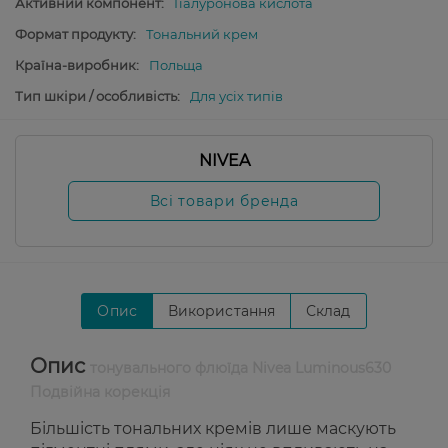
Активний компонент:
Гіалуронова кислота
Формат продукту:
Тональний крем
Країна-виробник:
Польща
Тип шкіри / особливість:
Для усіх типів
NIVEA
Всі товари бренда
Опис
Використання
Склад
Опис
тонувального флюїда Nivea Luminous630
Подвійна корекція
Більшість тональних кремів лише маскують