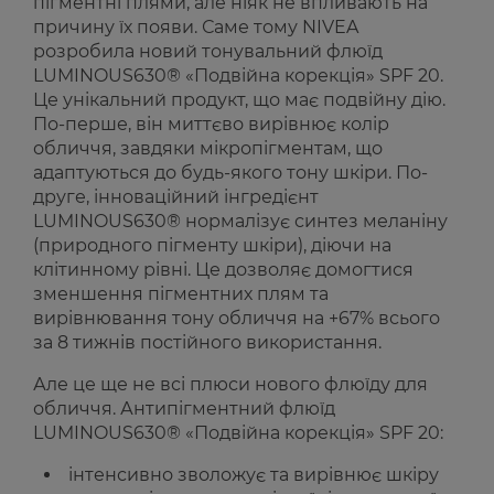
пігментні плями, але ніяк не впливають на
причину їх появи. Саме тому NIVEA
розробила новий тонувальний флюїд
LUMINOUS630® «Подвійна корекція» SPF 20.
Це унікальний продукт, що має подвійну дію.
По-перше, він миттєво вирівнює колір
обличчя, завдяки мікропігментам, що
адаптуються до будь-якого тону шкіри. По-
друге, інноваційний інгредієнт
LUMINOUS630® нормалізує синтез меланіну
(природного пігменту шкіри), діючи на
клітинному рівні. Це дозволяє домогтися
зменшення пігментних плям та
вирівнювання тону обличчя на +67% всього
за 8 тижнів постійного використання.
Але це ще не всі плюси нового флюїду для
обличчя. Антипігментний флюїд
LUMINOUS630® «Подвійна корекція» SPF 20:
інтенсивно зволожує та вирівнює шкіру