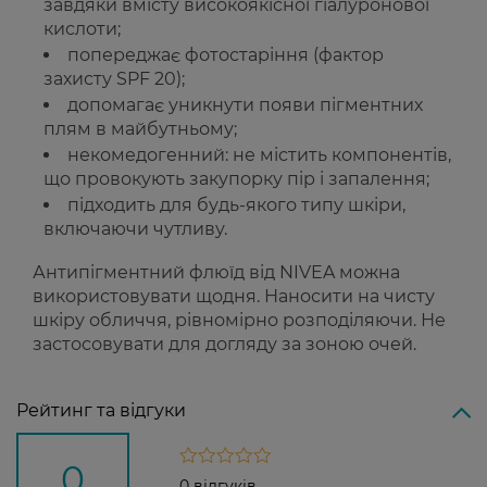
завдяки вмісту високоякісної гіалуронової
кислоти;
попереджає фотостаріння (фактор
захисту SPF 20);
допомагає уникнути появи пігментних
плям в майбутньому;
некомедогенний: не містить компонентів,
що провокують закупорку пір і запалення;
підходить для будь-якого типу шкіри,
включаючи чутливу.
Антипігментний флюїд від NIVEA можна
використовувати щодня. Наносити на чисту
шкіру обличчя, рівномірно розподіляючи. Не
застосовувати для догляду за зоною очей.
Рейтинг та відгуки
0
0 відгуків