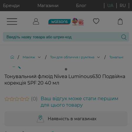
Бренди
Магазини
Блог
UA
RU
/
/
/
Макіяж
Тон для обличчя і рум'яна
Тональні кре
Тонувальний флюїд Nivea Luminous630 Подвійна
корекція SPF 20 40 мл
0
Ваш відгук може стати першим
для цього товару
Наявність в магазинах