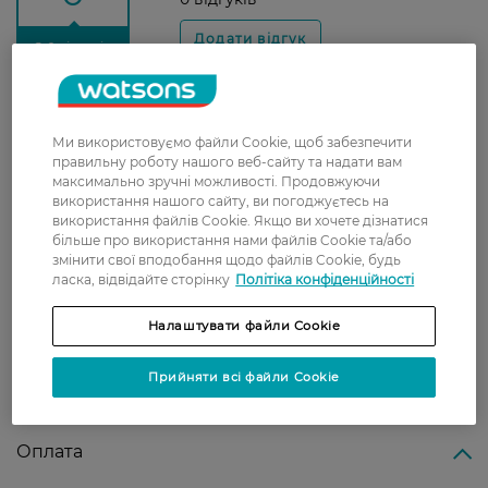
З 0 відгуків
Доставка
Ми використовуємо файли Cookie, щоб забезпечити
Нова пошта
правильну роботу нашого веб-сайту та надати вам
максимально зручні можливості. Продовжуючи
У відділення Нової пошти - 99 грн,
використання нашого сайту, ви погоджуєтесь на
безкоштовно від 699 грн
використання файлів Cookie. Якщо ви хочете дізнатися
більше про використання нами файлів Cookie та/або
Укрпошта
змінити свої вподобання щодо файлів Cookie, будь
ласка, відвідайте сторінку
Політіка конфіденційності
Вартість доставки - 79 грн, безкоштовна
доставка від - 599 грн
Налаштувати файли Cookie
Забрати сьогодні в магазині Watsons
Вартість доставки - 0 грн
Прийняти всі файли Cookie
Вартість доставки - 99 грн, безкоштовна доставка від - 699 грн
Показати більше
Оплата