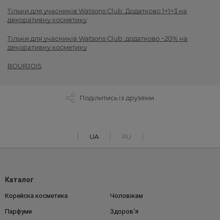
Тільки для учасників Watsons Club: Додатково 1+1=3 на
декоративну косметику
Тільки для учасників Watsons Club: додатково −20% на
декоративну косметику
BOURJOIS
Поділитись із друзями
UA
RU
Каталог
Корейска косметика
Чоловікам
Парфуми
Здоров'я