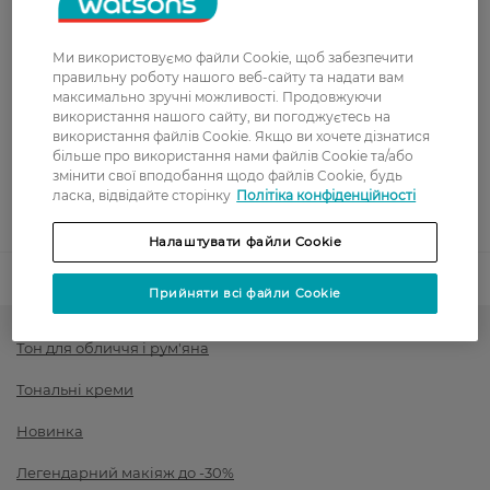
Вартість доставки - 0 грн
Вартість доставки - 99 грн, безкоштовна доставка від - 699 грн
Показати більше
Ми використовуємо файли Cookie, щоб забезпечити
Оплата
правильну роботу нашого веб-сайту та надати вам
максимально зручні можливості. Продовжуючи
використання нашого сайту, ви погоджуєтесь на
Оплата карткою
використання файлів Cookie. Якщо ви хочете дізнатися
більше про використання нами файлів Cookie та/або
Післяоплата
змінити свої вподобання щодо файлів Cookie, будь
ласка, відвідайте сторінку
Політіка конфіденційності
Показати більше
Налаштувати файли Cookie
Код товару
1546417
Прийняти всі файли Cookie
Тон для обличчя і рум'яна
Тональні креми
Новинка
Легендарний макіяж до -30%