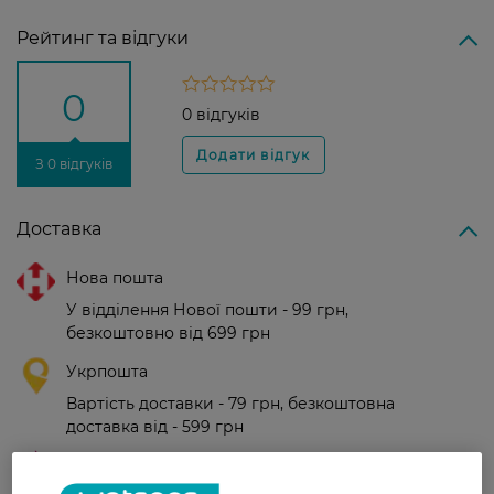
Рейтинг та відгуки
0
0 відгуків
З 0 відгуків
Доставка
Нова пошта
У відділення Нової пошти - 99 грн,
безкоштовно від 699 грн
Укрпошта
Вартість доставки - 79 грн, безкоштовна
доставка від - 599 грн
Забрати сьогодні в магазині Watsons