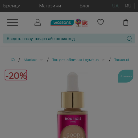
Бренди
Магазини
Блог
UA
RU
/
/
/
Макіяж
Тон для обличчя і рум'яна
Тональні кре
-20%
-20%
Новинка