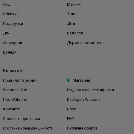
Акції
Макіяж
Обличчя
Тіло
Подарунки
Діти
Дім
Волосся
Аксесуари
Дерматокосметика
Бренди
Клієнтам
Правила та умови
Магазини
Watsons Club
Подарункові сертифікати
Про Watsons
Кар'єра у Watsons
Контакти
Блог
Оплата та доставка
FAQ
Політика конфіденційності
Публічна оферта