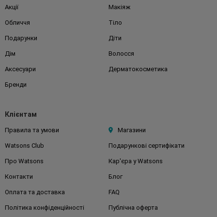
Акції
Макіяж
Обличчя
Тіло
Подарунки
Діти
Дім
Волосся
Аксесуари
Дерматокосметика
Бренди
Клієнтам
Правила та умови
Магазини
Watsons Club
Подарункові сертифікати
Про Watsons
Кар'єра у Watsons
Контакти
Блог
Оплата та доставка
FAQ
Політика конфіденційності
Публічна оферта