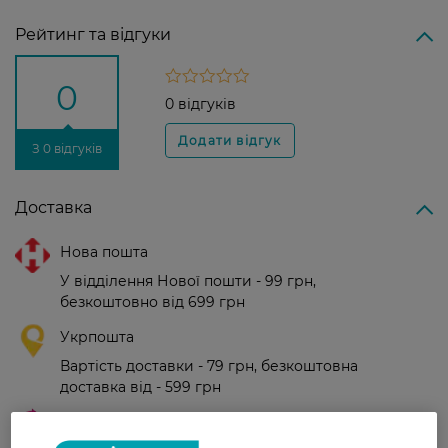
Рейтинг та відгуки
0
0 відгуків
З 0 відгуків
Доставка
Нова пошта
У відділення Нової пошти - 99 грн,
безкоштовно від 699 грн
Укрпошта
Вартість доставки - 79 грн, безкоштовна
доставка від - 599 грн
Забрати сьогодні в магазині Watsons