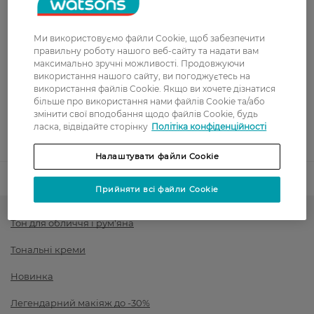
Вартість доставки - 0 грн
Вартість доставки - 99 грн, безкоштовна доставка від - 699 грн
Показати більше
Ми використовуємо файли Cookie, щоб забезпечити
Оплата
правильну роботу нашого веб-сайту та надати вам
максимально зручні можливості. Продовжуючи
використання нашого сайту, ви погоджуєтесь на
Оплата карткою
використання файлів Cookie. Якщо ви хочете дізнатися
більше про використання нами файлів Cookie та/або
Післяоплата
змінити свої вподобання щодо файлів Cookie, будь
ласка, відвідайте сторінку
Політіка конфіденційності
Показати більше
Налаштувати файли Cookie
Код товару
1546424
Прийняти всі файли Cookie
Тон для обличчя і рум'яна
Тональні креми
Новинка
Легендарний макіяж до -30%