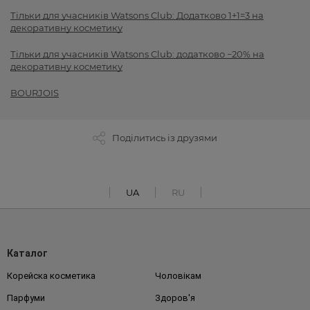
Тільки для учасників Watsons Club: Додатково 1+1=3 на
декоративну косметику
Тільки для учасників Watsons Club: додатково −20% на
декоративну косметику
BOURJOIS
Поділитись із друзями
UA
RU
Каталог
Корейска косметика
Чоловікам
Парфуми
Здоров'я