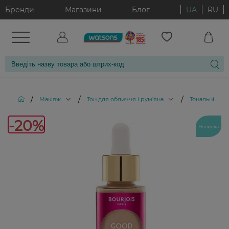
Бренди
Магазини
Блог
UA
RU
/
/
/
Макіяж
Тон для обличчя і рум'яна
Тональні кре
-20%
-20%
Новинка