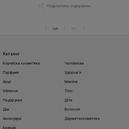
Поділитись із друзями
UA
RU
Каталог
Корейска косметика
Чоловікам
Парфуми
Здоров'я
Акції
Макіяж
Обличчя
Тіло
Подарунки
Діти
Дім
Волосся
Аксесуари
Дерматокосметика
Бренди