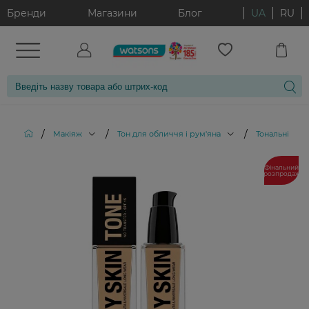
Бренди
Магазини
Блог
UA
RU
/
/
/
Макіяж
Тон для обличчя і рум'яна
Тональні кре
Фінальний
розпродаж