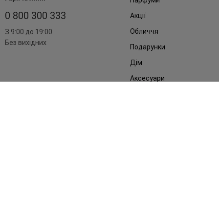
0 800 300 333
Акції
Обличчя
З 9:00 до 19:00
Без вихідних
Подарунки
Дім
Аксесуари
Бренди