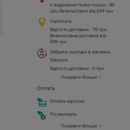
У відділення Нової пошти - 99
грн, безкоштовно від 699 грн
Укрпошта
Вартість доставки - 79 грн,
безкоштовна доставка від -
599 грн
Забрати сьогодні в магазині
Watsons
Вартість доставки - 0 грн
Вартість доставки - 99 грн, безкоштовна доставка від - 699 грн
Доставка кур'єром нової пошти
Вартість доставки - 150 грн (до парадного)
Показати більше
Оплата
Оплата карткою
Післяоплата
Показати більше