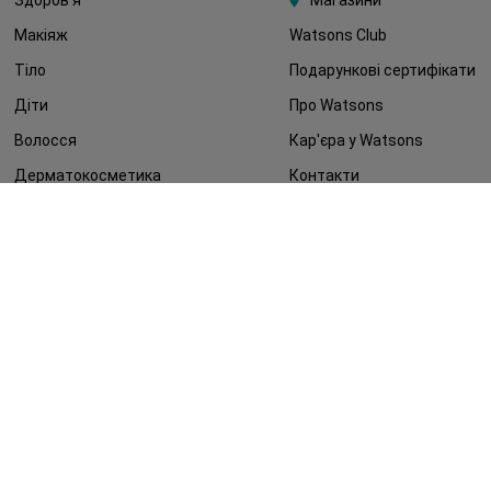
Макіяж
Watsons Club
Тіло
Подарункові сертифікати
Діти
Про Watsons
Волосся
Кар'єра у Watsons
Дерматокосметика
Контакти
Блог
Оплата та доставка
FAQ
Політика конфіденційності
Публічна оферта
ЗМІ про нас
Повернення замовлення