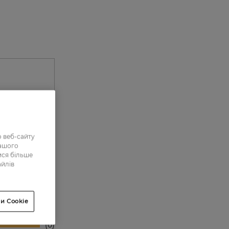
 веб-сайту
нашого
ися більше
айлів
0
0
и Cookie
0
0