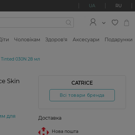
UA
RU
Діти
Чоловікам
Здоров'я
Аксесуари
Подарунки
 Tinted 030N 28 мл
e Skin
CATRICE
Всі товари бренда
им для
Доставка
Нова пошта