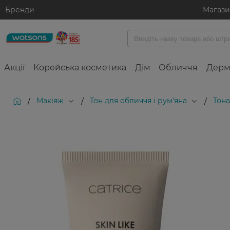
Бренди
Магаз
Акції
Корейська косметика
Дім
Обличчя
Дерм
Макіяж
Тон для обличчя і рум'яна
Тона
/
/
/