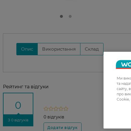
Опис
Використання
Склад
Ми вико
та над
Рейтинг та відгуки
сайту, 
про вик
Cookie,
0
0 відгуків
З 0 відгуків