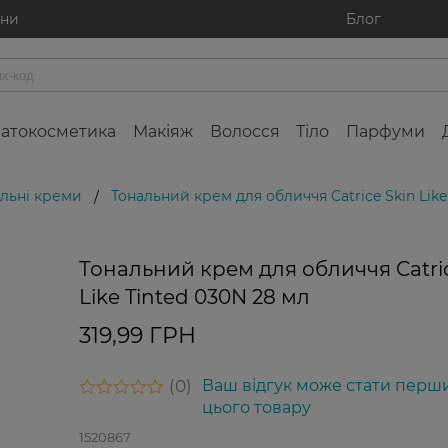
ини
Блог
атокосметика
Макіяж
Волосся
Тіло
Парфуми
льні креми
Тональний крем для обличчя Catrice Skin Like
/
Тональний крем для обличчя Catric
Like Tinted 030N 28 мл
319,99 ГРН
0
Ваш відгук може стати перш
цього товару
1520867