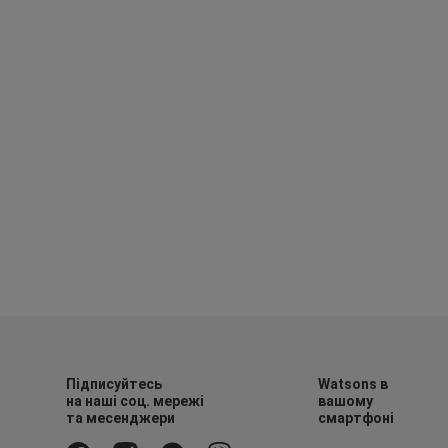
Підписуйтесь
Watsons в
на наші соц. мережі
вашому
та месенджери
смартфоні