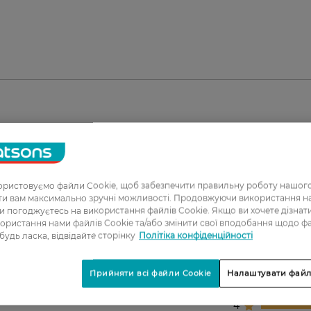
ристовуємо файли Cookie, щоб забезпечити правильну роботу нашого
ати вам максимально зручні можливості. Продовжуючи використання 
ви погоджуєтесь на використання файлів Cookie. Якщо ви хочете дізнат
ористання нами файлів Cookie та/або змінити свої вподобання щодо ф
 будь ласка, відвідайте сторінку
Політіка конфіденційності
1
2
Прийняти всі файли Cookie
Налаштувати файл
3
4