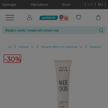
Бренди
Магазини
Блог
UA
RU
/
/
/
Макіяж
Тон для обличчя і рум'яна
Тональні кре
-30%