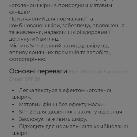
«оголеної шкіри» з природним матовим
фінішем.
Призначений для нормальної та
комбінованої шкіри, забезпечує зволоження
та живлення, надаючи шкірі здоровий і
доглянутий вигляд.
Містить SPF 20, який захищає шкіру від
впливу сонячних променів та запобігає
фотостарінню.
Основні переваги
Mon Rêve Nude Skin Tinted
Cream SPF 20
Легка текстура з ефектом «оголеної
шкіри».
Матовий фініш без ефекту маски.
SPF 20 для щоденного захисту від сонця.
Зволожує та живить шкіру.
Підходить для нормальної та комбінованої
шкіри.