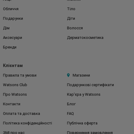
Обличчя
Тіло
Подарунки
Діти
Дім
Волосся
Аксесуари
Дерматокосметика
Бренди
Клієнтам
Правила та умови
Магазини
Watsons Club
Подарункові сертифікати
Про Watsons
Кар'єра у Watsons
Контакти
Блог
Оплата та доставка
FAQ
Політика конфіденційності
Публічна оферта
ЗМІ про нас
Повернення замовлення