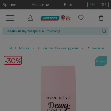
Бренди
Магазини
Блог
UA
RU
/
/
/
Макіяж
Тон для обличчя і рум'яна
Тональні кре
-
-30%
Новинка