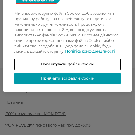
Оплата
Ми використовуємо файли Cookie, щоб забезпечити
Оплата карткою
правильну роботу нашого веб-сайту та надати вам
максимально зручні можливості. Продовжуючи
використання нашого сайту, ви погоджуєтесь на
Післяоплата
використання файлів Cookie. Якщо ви хочете дізнатися
більше про використання нами файлів Cookie та/або
Показати більше
змінити свої вподобання щодо файлів Cookie, будь
ласка, відвідайте сторінку
Політіка конфіденційності
Код товару
1525914
Налаштувати файли Cookie
Прийняти всі файли Cookie
Тон для обличчя і рум'яна
Тональні креми
Новинка
-30% на макіяж від MON REVE
MON REVE для яскравого макіяжу до -30%