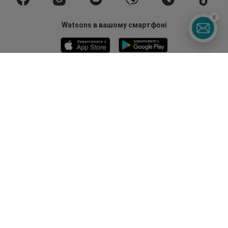
x
Watsons в вашому смартфоні
Гаряча лінія
0 800 300 333
З 9:00 до 19:00
Без вихідних
©2014 - 2026. Умови використання сайту