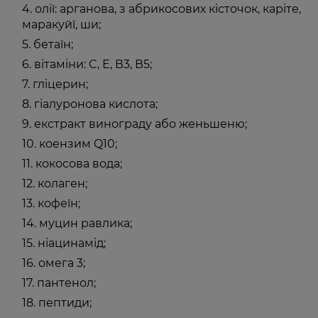
олії: арганова, з абрикосових кісточок, каріте,
маракуйї, ши;
бетаїн;
вітаміни: C, Е, В3, В5;
гліцерин;
гіалуронова кислота;
екстракт винограду або женьшеню;
коензим Q10;
кокосова вода;
колаген;
кофеїн;
муцин равлика;
ніацинамід;
омега 3;
пантенол;
пептиди;