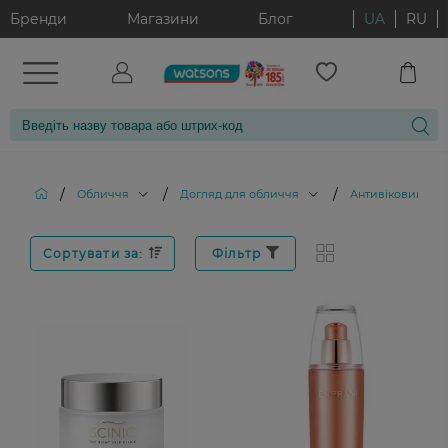
Бренди
Магазини
Блог
UA
RU
/
/
/
Обличчя
Догляд для обличчя
Антивіковий дог
Сортувати за:
Фільтр