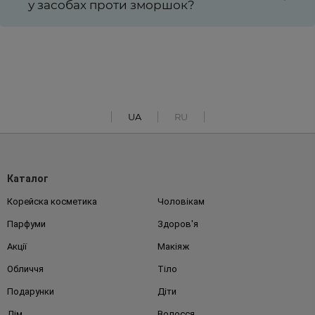
у засобах проти зморшок?
UA
RU
Каталог
Корейска косметика
Чоловікам
Парфуми
Здоров'я
Акції
Макіяж
Обличчя
Тіло
Подарунки
Діти
Дім
Волосся