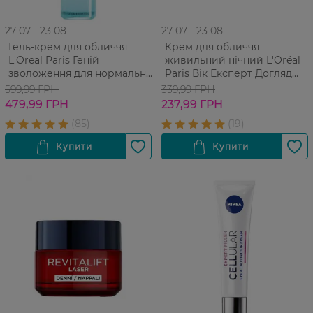
27 07 - 23 08
27 07 - 23 08
Гель-крем для обличчя
Крем для обличчя
L'Oreal Paris Геній
живильний нічний L'Oréal
зволоження для нормальної
Paris Вік Експерт Догляд
та комбінованої шкіри
проти зморшок 65+ 50 мл
599,99 ГРН
339,99 ГРН
обличчя 70 мл
479,99 ГРН
237,99 ГРН