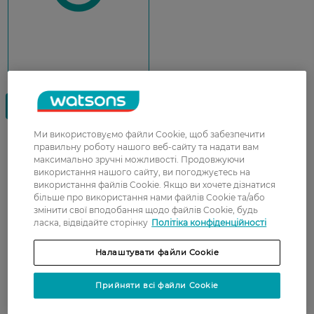
Ми використовуємо файли Cookie, щоб забезпечити
правильну роботу нашого веб-сайту та надати вам
Антивікові креми допомагають шкірі залишатися
максимально зручні можливості. Продовжуючи
пружною та еластичною і підтримують
використання нашого сайту, ви погоджуєтесь на
використання файлів Cookie. Якщо ви хочете дізнатися
рівномірний тон та природне сяйво. Для
більше про використання нами файлів Cookie та/або
щоденного догляду можна вибирати сироватки з
змінити свої вподобання щодо файлів Cookie, будь
антиоксидантами та гіалуроновою кислотою.
ласка, відвідайте сторінку
Політіка конфіденційності
Вони живлять шкіру і захищають клітини від
негативного впливу навколишнього
Налаштувати файли Cookie
середовища. Такий антивіковий догляд
допомагає уповільнити старіння та зберегти
Прийняти всі файли Cookie
молодий вигляд обличчя. У каталозі Watsons
можна купити антивіковий догляд та засоби, які