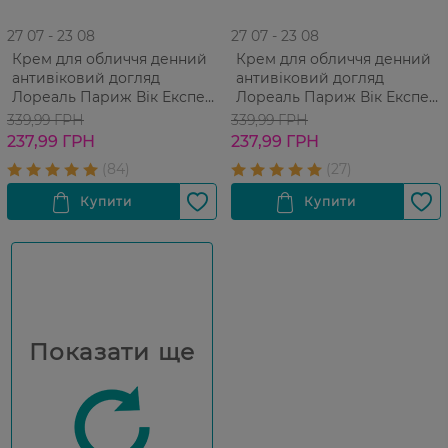
27 07 - 23 08
27 07 - 23 08
Крем для обличчя денний
Крем для обличчя денний
антивіковий догляд
антивіковий догляд
Лореаль Париж Вік Експерт
Лореаль Париж Вік Експерт
35+ 50 мл
45+ 50 мл
339,99 ГРН
339,99 ГРН
237,99 ГРН
237,99 ГРН
Показати ще