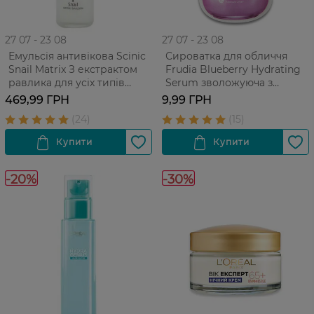
27 07 - 23 08
27 07 - 23 08
Емульсія антивікова Scinic
Сироватка для обличчя
Snail Matrix З екстрактом
Frudia Blueberry Hydrating
равлика для усіх типів
Serum зволожуюча з
шкіри 150 мл
екстрактом чорниці Для
469,99 ГРН
9,99 ГРН
усіх типів ​​шкіри 1 шт
-20%
-30%