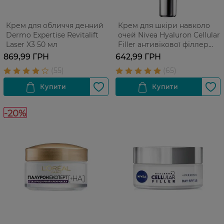
Крем для обличчя денний
Крем для шкіри навколо
Dermo Expertise Revitalift
очей Nivea Hyaluron Cellular
Laser X3 50 мл
Filler антивікової філлер
проти зморшок 15 мл
869,99 ГРН
642,99 ГРН
-20%