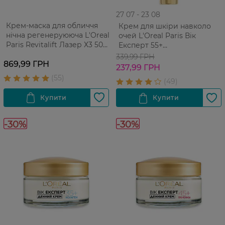
27 07 - 23 08
Крем-маска для обличчя
Крем для шкіри навколо
нічна регенеруююча L'Oreal
очей L'Оreal Paris Вік
Paris Revitalift Лазер Х3 50
Експерт 55+
мл
відновлювальний 15 мл
339,99 ГРН
869,99 ГРН
237,99 ГРН
-30%
-30%