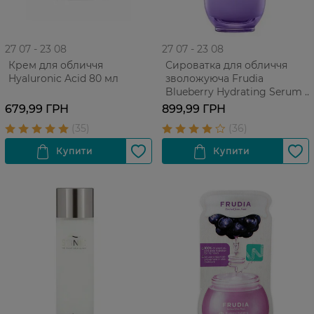
27 07 - 23 08
27 07 - 23 08
Крем для обличчя
Сироватка для обличчя
Hyaluronic Acid 80 мл
зволожуюча Frudia
Blueberry Hydrating Serum з
чорницею для усіх типів
679,99 ГРН
899,99 ГРН
шкіри, 50 г