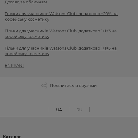
Догляд за обличчям
Тільки для учасників Watsons Club: додатково −20% на
корейську косметику
Тільки для учасників Watsons Club: додатково 1+1=3 на
корейську косметику
Тільки для учасників Watsons Club: додатково 1+1=3 на
корейську косметику
ENPRANI
Поділитись із друзями
UA
RU
Каталог