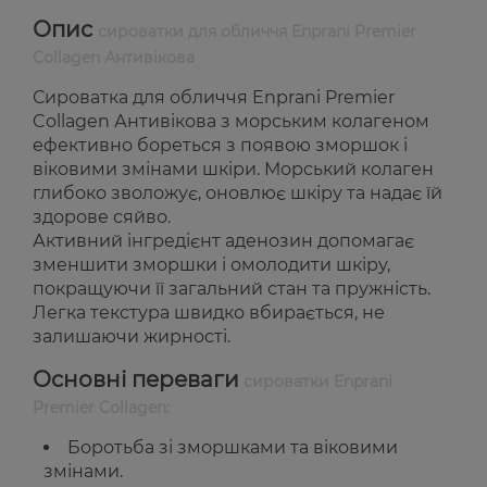
Опис
сироватки для обличчя Enprani Premier
Collagen Антивікова
Сироватка для обличчя Enprani Premier
Collagen Антивікова з морським колагеном
ефективно бореться з появою зморшок і
віковими змінами шкіри. Морський колаген
глибоко зволожує, оновлює шкіру та надає їй
здорове сяйво.
Активний інгредієнт аденозин допомагає
зменшити зморшки і омолодити шкіру,
покращуючи її загальний стан та пружність.
Легка текстура швидко вбирається, не
залишаючи жирності.
Основні переваги
сироватки Enprani
Premier Collagen:
Боротьба зі зморшками та віковими
змінами.