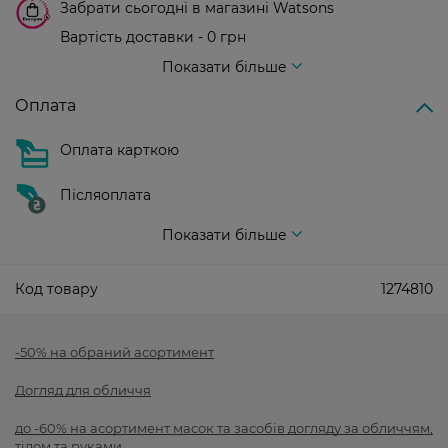
Забрати сьогодні в магазині Watsons
Вартість доставки - 0 грн
Вартість доставки - 99 грн, безкоштовна доставка від - 699 грн
Показати більше
Оплата
Оплата карткою
Післяоплата
Показати більше
Код товару
1274810
-50% на обраний асортимент
Догляд для обличчя
до -60% на асортимент масок та засобів догляду за обличчям,
тілом та руками