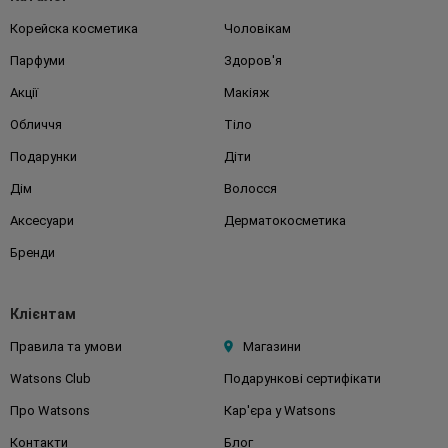
Корейска косметика
Чоловікам
Парфуми
Здоров'я
Акції
Макіяж
Обличчя
Тіло
Подарунки
Діти
Дім
Волосся
Аксесуари
Дерматокосметика
Бренди
Клієнтам
Правила та умови
Магазини
Watsons Club
Подарункові сертифікати
Про Watsons
Кар'єра у Watsons
Контакти
Блог