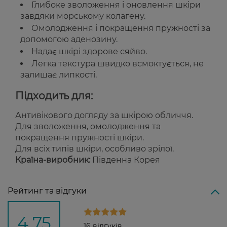
Глибоке зволоження і оновлення шкіри
завдяки морському колагену.
Омолодження і покращення пружності за
допомогою аденозину.
Надає шкірі здорове сяйво.
Легка текстура швидко всмоктується, не
залишає липкості.
Підходить для:
Антивікового догляду за шкірою обличчя.
Для зволоження, омолодження та
покращення пружності шкіри.
Для всіх типів шкіри, особливо зрілої.
Країна-виробник:
Південна Корея
Рейтинг та відгуки
4,75
16 відгуків