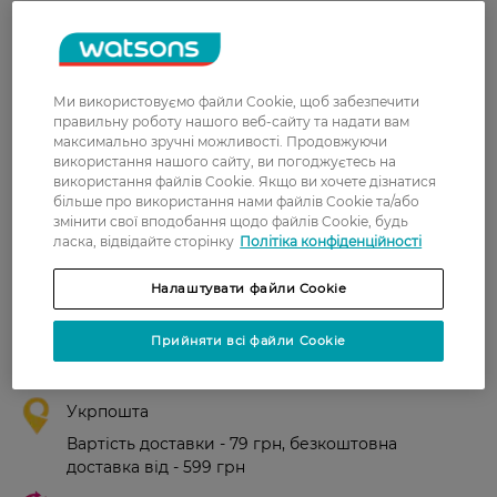
шкіра після неї м'яка, пори не
забиває.
Тетяна
Хорошо увлажняет и улучшает
21 листопада, 2021
внешний вид кожи
Ми використовуємо файли Cookie, щоб забезпечити
правильну роботу нашого веб-сайту та надати вам
максимально зручні можливості. Продовжуючи
використання нашого сайту, ви погоджуєтесь на
використання файлів Cookie. Якщо ви хочете дізнатися
Показати ще
більше про використання нами файлів Cookie та/або
змінити свої вподобання щодо файлів Cookie, будь
ласка, відвідайте сторінку
Політіка конфіденційності
Доставка
Налаштувати файли Cookie
Нова пошта
Прийняти всі файли Cookie
У відділення Нової пошти - 99 грн,
безкоштовно від 699 грн
Укрпошта
Вартість доставки - 79 грн, безкоштовна
доставка від - 599 грн