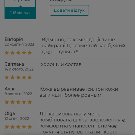
З 16 відгуків
Вікторія
Відмінно, рекомендації лише
22 жовтня, 2023
найкращі!Це саме той засіб, який
дає результат!!!
Світлана
хороший состав
14 лютого, 2022
Алла
Кожа выравнивается, тон кожи
9 лютого, 2022
выглядит более ровным.
Olga
Легка сироватка, у мене
12 січня, 2022
комбінована шкіра, зволоження є,
комфортна у нанесенні, немає
почуття стянутості та липкості,