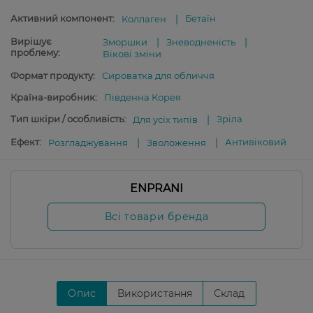
Активний компонент:
Бетаїн
Коллаген
Вирішує
Зморшки
Зневодненість
проблему:
Вікові зміни
Формат продукту:
Сироватка для обличчя
Країна-виробник:
Південна Корея
Тип шкіри / особливість:
Зріла
Для усіх типів
Ефект:
Антивіковий
Розгладжування
Зволоження
ENPRANI
Всі товари бренда
Опис
Використання
Склад