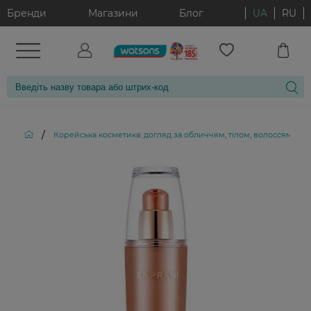
Бренди
Магазини
Блог
UA
RU
/
Корейська косметика: догляд за обличчям, тілом, волоссям і д