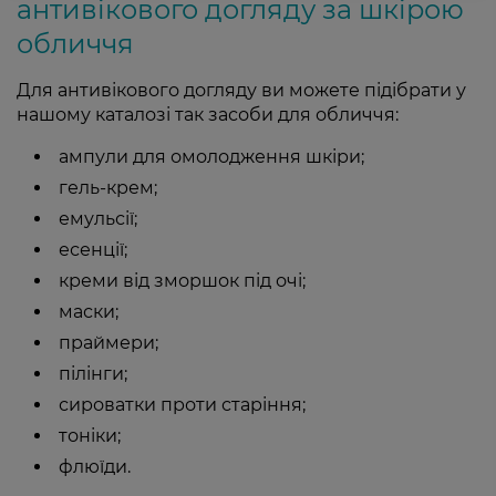
антивікового догляду за шкірою
обличчя
Для антивікового догляду ви можете підібрати у
нашому каталозі так засоби для обличчя:
ампули для омолодження шкіри;
гель-крем;
емульсії;
есенції;
креми від зморшок під очі;
маски;
праймери;
пілінги;
сироватки проти старіння;
тоніки;
флюїди.