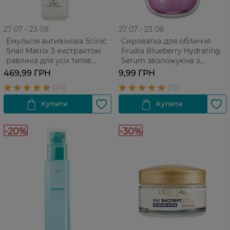
27 07 - 23 08
27 07 - 23 08
Емульсія антивікова Scinic
Сироватка для обличчя
Snail Matrix З екстрактом
Frudia Blueberry Hydrating
равлика для усіх типів
Serum зволожуюча з
шкіри 150 мл
екстрактом чорниці Для
469,99 ГРН
9,99 ГРН
усіх типів ​​шкіри 1 шт
-20%
-30%