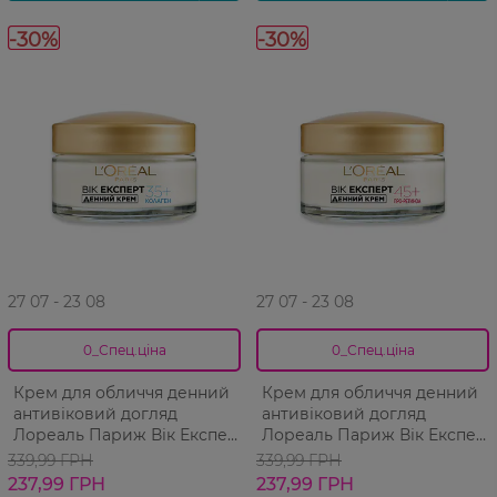
-30%
-30%
27 07 - 23 08
27 07 - 23 08
0_Спец.ціна
0_Спец.ціна
Крем для обличчя денний
Крем для обличчя денний
антивіковий догляд
антивіковий догляд
Лореаль Париж Вік Експерт
Лореаль Париж Вік Експерт
35+ 50 мл
45+ 50 мл
339,99 ГРН
339,99 ГРН
237,99 ГРН
237,99 ГРН