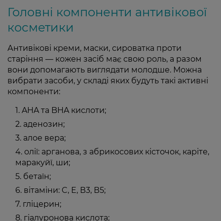
Головні компоненти антивікової
косметики
Антивікові креми, маски, сироватка проти
старіння — кожен засіб має свою роль, а разом
вони допомагають виглядати молодше. Можна
вибрати засоби, у складі яких будуть такі активні
компоненти:
AHA та BHA кислоти;
аденозин;
алое вера;
олії: арганова, з абрикосових кісточок, каріте,
маракуйї, ши;
бетаїн;
вітаміни: C, Е, В3, В5;
гліцерин;
гіалуронова кислота;