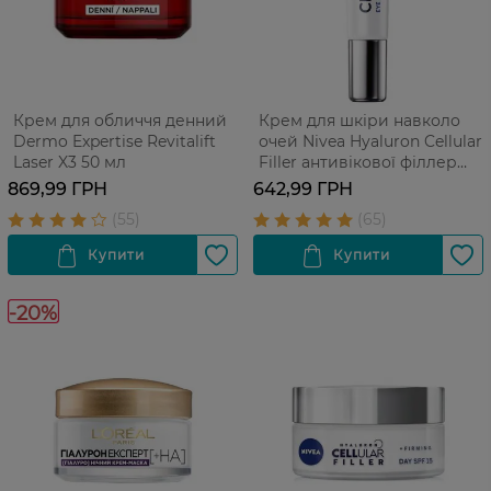
Крем для обличчя денний
Крем для шкіри навколо
Dermo Expertise Revitalift
очей Nivea Hyaluron Cellular
Laser X3 50 мл
Filler антивікової філлер
проти зморшок 15 мл
869,99 ГРН
642,99 ГРН
-20%