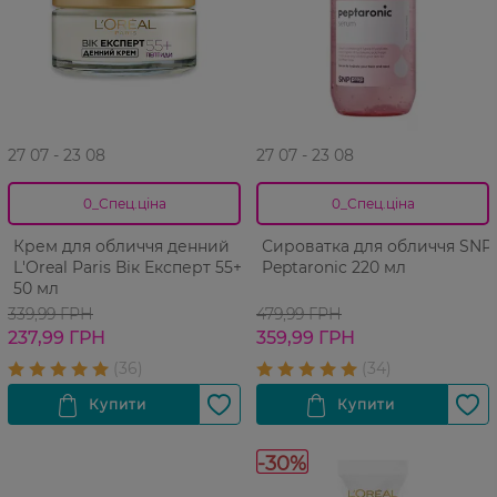
27 07 - 23 08
27 07 - 23 08
0_Спец.ціна
0_Спец.ціна
Крем для обличчя денний
Сироватка для обличчя SNP
L'Оreal Paris Вік Експерт 55+
Peptaronic 220 мл
50 мл
339,99 ГРН
479,99 ГРН
237,99 ГРН
359,99 ГРН
-30%