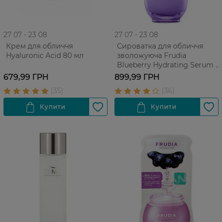
27 07 - 23 08
27 07 - 23 08
Крем для обличчя
Сироватка для обличчя
Hyaluronic Acid 80 мл
зволожуюча Frudia
Blueberry Hydrating Serum з
чорницею для усіх типів
679,99 ГРН
899,99 ГРН
шкіри, 50 г