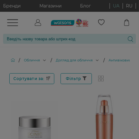
Бренди
Магазини
Блог
UA
RU
/
/
/
Обличчя
Догляд для обличчя
Антивіковий дог
Сортувати за:
Фільтр