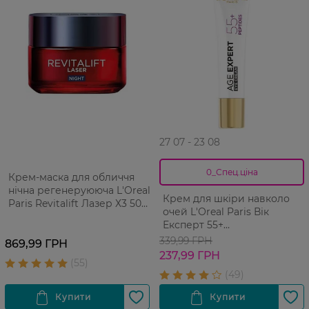
27 07 - 23 08
0_Спец.ціна
Крем-маска для обличчя
нічна регенеруююча L'Oreal
Крем для шкіри навколо
Paris Revitalift Лазер Х3 50
очей L'Оreal Paris Вік
мл
Експерт 55+
відновлювальний 15 мл
339,99 ГРН
869,99 ГРН
237,99 ГРН