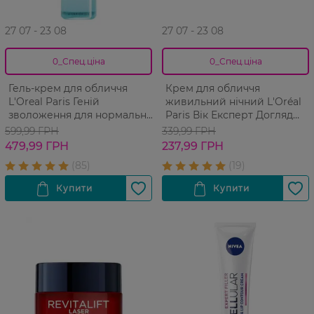
27 07 - 23 08
27 07 - 23 08
0_Спец.ціна
0_Спец.ціна
Гель-крем для обличчя
Крем для обличчя
L'Oreal Paris Геній
живильний нічний L'Oréal
зволоження для нормальної
Paris Вік Експерт Догляд
та комбінованої шкіри
проти зморшок 65+ 50 мл
599,99 ГРН
339,99 ГРН
обличчя 70 мл
479,99 ГРН
237,99 ГРН