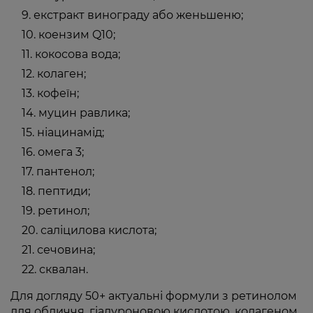
екстракт винограду або женьшеню;
коензим Q10;
кокосова вода;
колаген;
кофеїн;
муцин равлика;
ніацинамід;
омега 3;
пантенол;
пептиди;
ретинол;
саліцилова кислота;
сечовина;
сквалан.
Для догляду 50+ актуальні формули з ретинолом
для обличчя, гіалуроновою кислотою, колагеном