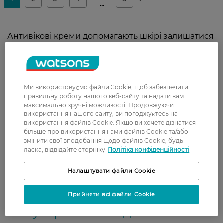
Антивікові креми допомагають шкірі залишатися
пружною та еластичною і підтримують
рівномірний тон та природне сяйво. Для
щоденного догляду можна вибирати сироватки з
антиоксидантами та гіалуроновою кислотою.
Ми використовуємо файли Cookie, щоб забезпечити
Вони живлять шкіру і захищають клітини від
правильну роботу нашого веб-сайту та надати вам
негативного впливу навколишнього
максимально зручні можливості. Продовжуючи
середовища. Такий антивіковий догляд
використання нашого сайту, ви погоджуєтесь на
використання файлів Cookie. Якщо ви хочете дізнатися
допомагає уповільнити старіння та зберегти
більше про використання нами файлів Cookie та/або
молодий вигляд обличчя. У каталозі Watsons
змінити свої вподобання щодо файлів Cookie, будь
можна купити антивіковий догляд та засоби, які
ласка, відвідайте сторінку
Політіка конфіденційності
працюють з різними проявами вікових змін:
сухістю, втратою еластичності, тьмяністю чи
Налаштувати файли Cookie
нерівним рельєфом.
Прийняти всі файли Cookie
Популярні засоби для