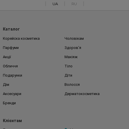
UA
RU
Каталог
Корейска косметика
Чоловікам
Парфуми
Здоров'я
Акції
Макіяж
Обличчя
Тіло
Подарунки
Діти
Дім
Волосся
Аксесуари
Дерматокосметика
Бренди
Клієнтам