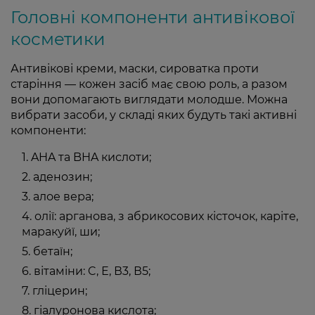
Головні компоненти антивікової
косметики
Антивікові креми, маски, сироватка проти
старіння — кожен засіб має свою роль, а разом
вони допомагають виглядати молодше. Можна
вибрати засоби, у складі яких будуть такі активні
компоненти:
AHA та BHA кислоти;
аденозин;
алое вера;
олії: арганова, з абрикосових кісточок, каріте,
маракуйї, ши;
бетаїн;
вітаміни: C, Е, В3, В5;
гліцерин;
гіалуронова кислота;