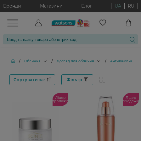
Бренди
Магазини
Блог
UA
RU
/
/
/
Обличчя
Догляд для обличчя
Антивіковий дог
Сортувати за:
Фільтр
Лідер
Лідер
продажів
продажів