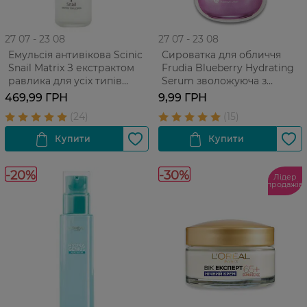
27 07 - 23 08
27 07 - 23 08
Емульсія антивікова Scinic
Сироватка для обличчя
Snail Matrix З екстрактом
Frudia Blueberry Hydrating
равлика для усіх типів
Serum зволожуюча з
шкіри 150 мл
екстрактом чорниці Для
469,99 ГРН
9,99 ГРН
усіх типів ​​шкіри 1 шт
-20%
-30%
Лідер
продажів