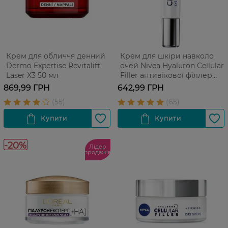
Крем для обличчя денний
Крем для шкіри навколо
Dermo Expertise Revitalift
очей Nivea Hyaluron Cellular
Laser X3 50 мл
Filler антивікової філлер
проти зморшок 15 мл
869,99 ГРН
642,99 ГРН
-20%
Лідер
продажів