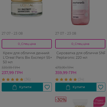
27 07 - 23 08
27 07 - 23 08
0_Спец.ціна
0_Спец.ціна
Крем для обличчя денний
Сироватка для обличчя SNP
L'Оreal Paris Вік Експерт 55+
Peptaronic 220 мл
50 мл
339,99 ГРН
479,99 ГРН
237,99 ГРН
359,99 ГРН
-30%
Лідер
продажів