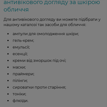
антивікового догляду за шкірою
обличчя
Для антивікового догляду ви можете підібрати у
нашому каталозі так засоби для обличчя:
ампули для омолодження шкіри;
гель-крем;
емульсії;
есенції;
креми від зморшок під очі;
маски;
праймери;
пілінги;
сироватки проти старіння;
тоніки;
флюїди.