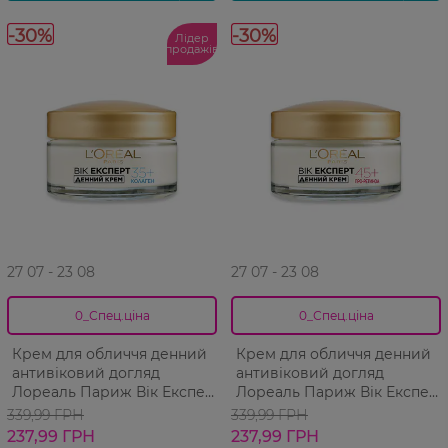
-30%
-30%
Лідер
продажів
27 07 - 23 08
27 07 - 23 08
0_Спец.ціна
0_Спец.ціна
Крем для обличчя денний
Крем для обличчя денний
антивіковий догляд
антивіковий догляд
Лореаль Париж Вік Експерт
Лореаль Париж Вік Експерт
35+ 50 мл
45+ 50 мл
339,99 ГРН
339,99 ГРН
237,99 ГРН
237,99 ГРН