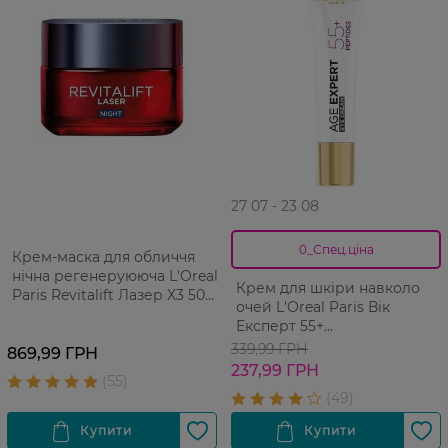
27 07 - 23 08
0_Спец.ціна
Крем-маска для обличчя
нічна регенеруююча L'Oreal
Крем для шкіри навколо
Paris Revitalift Лазер Х3 50
очей L'Оreal Paris Вік
мл
Експерт 55+
відновлювальний 15 мл
339,99 ГРН
869,99 ГРН
237,99 ГРН