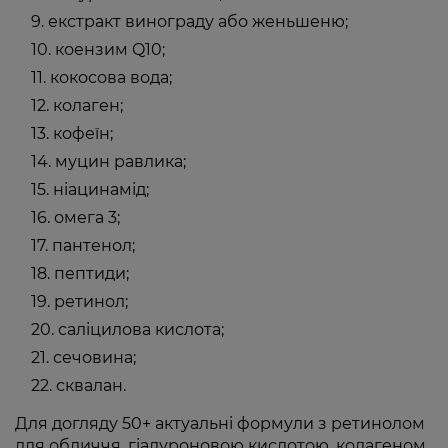
екстракт винограду або женьшеню;
коензим Q10;
кокосова вода;
колаген;
кофеїн;
муцин равлика;
ніацинамід;
омега 3;
пантенол;
пептиди;
ретинол;
саліцилова кислота;
сечовина;
сквалан.
Для догляду 50+ актуальні формули з ретинолом
для обличчя, гіалуроновою кислотою, колагеном