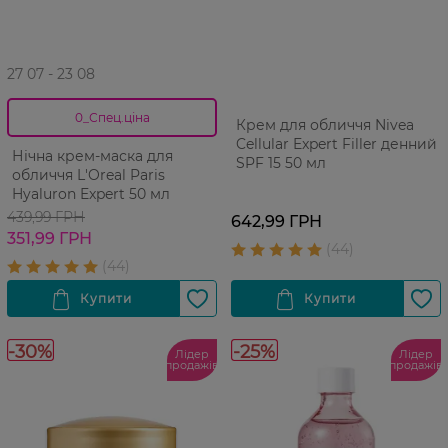
27 07 - 23 08
0_Спец.ціна
Крем для обличчя Nivea
Cellular Expert Filler денний
Нічна крем-маска для
SPF 15 50 мл
обличчя L'Oreal Paris
Hyaluron Expert 50 мл
439,99 ГРН
642,99 ГРН
351,99 ГРН
-30%
-25%
Лідер
Лідер
продажів
продажів