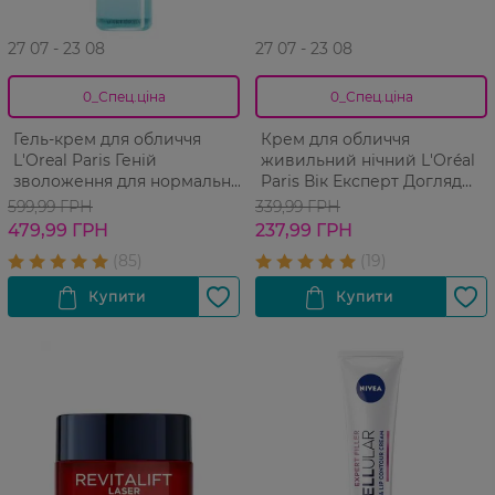
27 07 - 23 08
27 07 - 23 08
0_Спец.ціна
0_Спец.ціна
Гель-крем для обличчя
Крем для обличчя
L'Oreal Paris Геній
живильний нічний L'Oréal
зволоження для нормальної
Paris Вік Експерт Догляд
та комбінованої шкіри
проти зморшок 65+ 50 мл
599,99 ГРН
339,99 ГРН
обличчя 70 мл
479,99 ГРН
237,99 ГРН