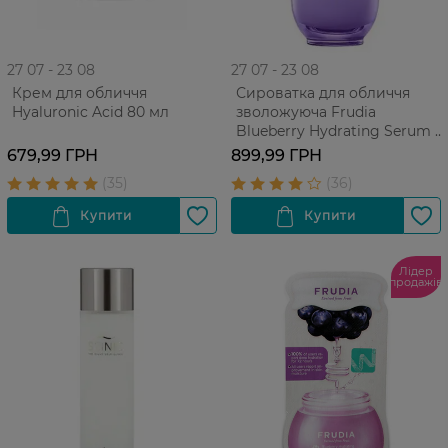
27 07 - 23 08
27 07 - 23 08
Крем для обличчя
Сироватка для обличчя
Hyaluronic Acid 80 мл
зволожуюча Frudia
Blueberry Hydrating Serum з
чорницею для усіх типів
679,99 ГРН
899,99 ГРН
шкіри, 50 г
Лідер
продажів