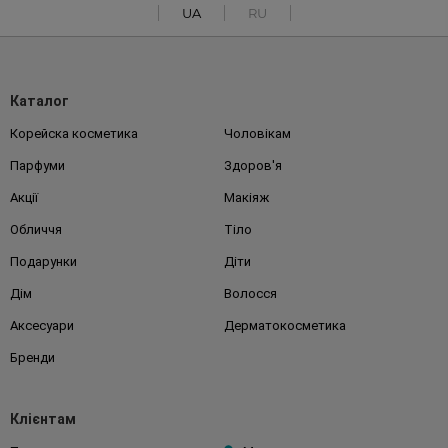
UA
RU
Каталог
Корейска косметика
Чоловікам
Парфуми
Здоров'я
Акції
Макіяж
Обличчя
Тіло
Подарунки
Діти
Дім
Волосся
Аксесуари
Дерматокосметика
Бренди
Клієнтам