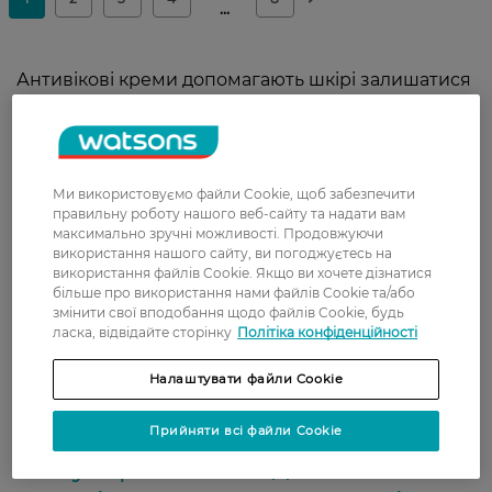
Антивікові креми допомагають шкірі залишатися
пружною та еластичною і підтримують
рівномірний тон та природне сяйво. Для
щоденного догляду можна вибирати сироватки з
антиоксидантами та гіалуроновою кислотою.
Ми використовуємо файли Cookie, щоб забезпечити
Вони живлять шкіру і захищають клітини від
правильну роботу нашого веб-сайту та надати вам
негативного впливу навколишнього
максимально зручні можливості. Продовжуючи
середовища. Такий антивіковий догляд
використання нашого сайту, ви погоджуєтесь на
допомагає уповільнити старіння та зберегти
використання файлів Cookie. Якщо ви хочете дізнатися
більше про використання нами файлів Cookie та/або
молодий вигляд обличчя. У каталозі Watsons
змінити свої вподобання щодо файлів Cookie, будь
можна купити антивіковий догляд та засоби, які
ласка, відвідайте сторінку
Політіка конфіденційності
працюють з різними проявами вікових змін:
сухістю, втратою еластичності, тьмяністю чи
Налаштувати файли Cookie
нерівним рельєфом.
Прийняти всі файли Cookie
Популярні засоби для