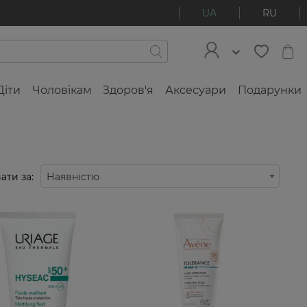
UA
RU
Діти
Чоловікам
Здоров'я
Аксесуари
Подарунки
ати за:
Наявністю