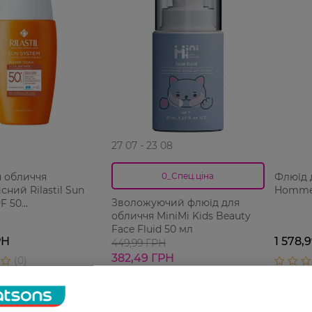
27 07 - 23 08
я обличчя
Флюїд 
0_Спец.ціна
сний Rilastil Sun
Homme 
Зволожуючий флюїд для
F 50
обличчя MiniMi Kids Beauty
альний 50 мл
Face Fluid 50 мл
РН
1 578,
449,99 ГРН
382,49 ГРН