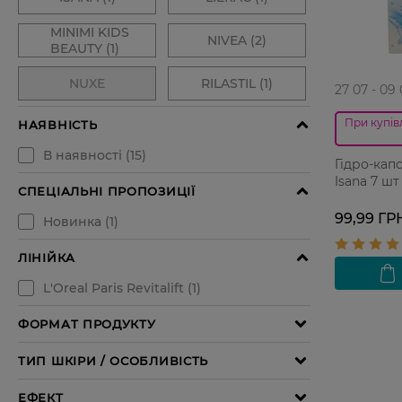
27 07 - 09
При купівл
Гідро-кап
Isana 7 шт
99,99 ГР