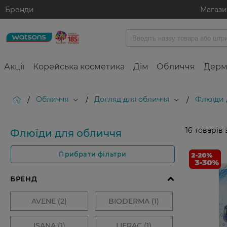
Бренди
Магаз
Акції
Корейська косметика
Дім
Обличчя
Дерм
Обличчя
Догляд для обличчя
Флюїди 
/
/
/
16
товарів 
Флюїди для обличчя
Прибрати фільтри