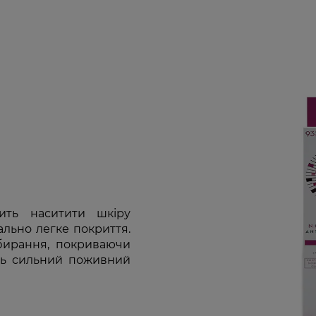
ить наситити шкіру
льно легке покриття.
вбирання, покриваючи
ть сильний поживний