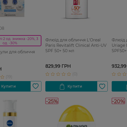
 08
і 2 од. знижка -20%, 3
Флюїд для обличчя L'Oreal
Флюїд 
од. -30%
Paris Revitalift Clinical Anti-UV
Uriage
SPF 50+ 50 мл
SPF50+
сули для обличчя
829,99 ГРН
932,99
Н
-25%
-20%