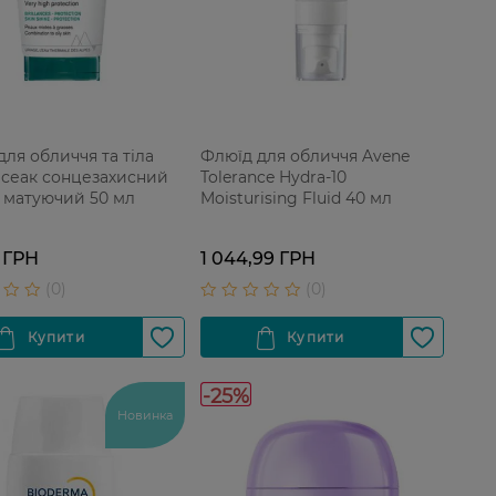
для обличчя та тіла
Флюїд для обличчя Avene
 Ісеак сонцезахисний
Tolerance Hydra-10
 матуючий 50 мл
Moisturising Fluid 40 мл
 ГРН
1 044,99 ГРН
-25%
Новинка