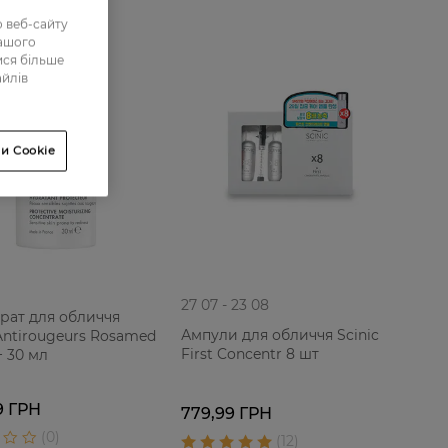
 веб-сайту
нашого
ися більше
айлів
и Cookie
27 07 - 23 08
рат для обличчя
Ампули для обличчя Scinic
Antirougeurs Rosamed
First Concentr 8 шт
+ 30 мл
99 ГРН
779,99 ГРН