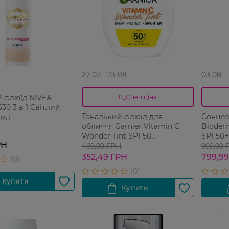
27 07 - 23 08
03 08 -
й флюїд NIVEA
0_Спец.ціна
30 3 в 1 Світлий
Тональний флюїд для
Сонцез
 мл
обличчя Garnier Vitamin C
Bioder
Wonder Tint SPF50
SPF50+
РН
Натуральний 40 мл
469,99 ГРН
999,99 
352,49 ГРН
799,9