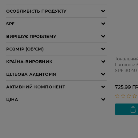
Тональни
Luminous6
SPF 30 40
725,99 Г