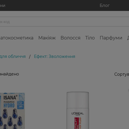
ини
Блог
атокосметика
Макіяж
Волосся
Тіло
Парфуми
для обличчя
Ефект: Зволоження
/
знайдено
Сортув