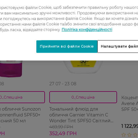
ристовуємо файли Cookie, щоб забезпечити правильну роботу нашого
-25%
ати вам максимально зручні можливості. Продовжуючи використання 
ви погоджуєтесь на використання файлів Cookie. Якщо ви хочете дізнат
ористання нами файлів Cookie та/або змінити свої вподобання щодо ф
 будь ласка, відвідайте сторінку
Політіка конфіденційності
Прийняти всі файли Cookie
Налаштувати файл
08
27 07 - 23 08
Коцент
0_Спец.ціна
0_Спец.ціна
Avene 
 обличчя Sunozon
Тональний флюїд для
SPF 50
Sonnenfluid SPF50+
обличчя Garnier Vitamin C
исний 50 мл
Wonder Tint SPF50 Світлий
1 122,
40 мл
Н
469,99 ГРН
РН
352,49 ГРН