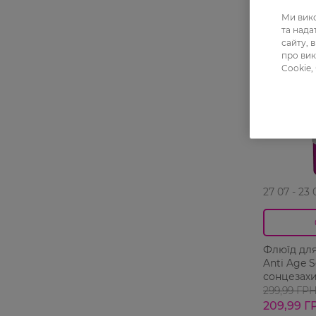
Ми вико
-30%
та над
сайту, 
про вик
Cookie,
27 07 - 23 
Флюїд для
Anti Age 
сонцезах
299,99 ГР
209,99 Г