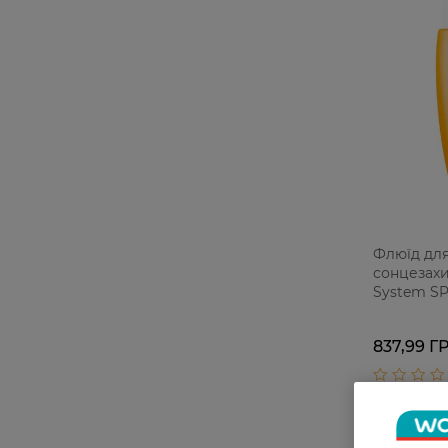
Флюїд дл
сонцезахи
System SP
зволожув
837,99 Г