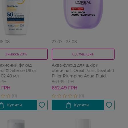
 16 08
27 07 - 23 08
Знижка 20%
0_Спец.ціна
ахисний флюїд
Аква-флюїд для шкіри
ma XDefense Ultra
обличчя L'Oreal Paris Revitalift
 02 40 мл
Filler Plumping Aqua-Fluid
Moisturiser з фактором
ГРН
869,99 ГРН
захисту SPF30 40 мл
9 ГРН
652,49 ГРН