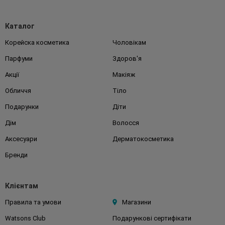
Каталог
Корейска косметика
Чоловікам
Парфуми
Здоров'я
Акції
Макіяж
Обличчя
Тіло
Подарунки
Діти
Дім
Волосся
Аксесуари
Дерматокосметика
Бренди
Клієнтам
Правила та умови
Магазини
Watsons Club
Подарункові сертифікати