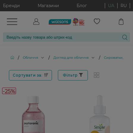
Бренди
Магазини
Блог
UA
RU
/
/
/
Обличчя
Догляд для обличчя
Сироватки, елік
Сортувати за:
Фільтр
-25%