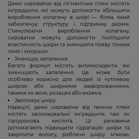
Деякі сироватки від пігментних плям містять
інгредієнти, які можуть допомогти збільшити
вироблення колагену в шкірі — білка, який
забезпечує структуру і підтримку дерми.
Стимулюючи вироблення колагену,
сироватки можуть допомогти поліпшити
еластичність шкіри та зменшити появу тонких
ліній і зморшок.
Зменшує запалення
Багато формул містять антиоксиданти, які
зменшують запалення. Це може бути
особливо корисно для людей із чутливою
шкірою або шкірними захворюваннями,
такими як акне, розацеа або екзема.
Зволожує шкіру
Нарешті, деякі сироватки від темних плям
містять зволожувальні інгредієнти, такі як
гіалуронова кислота. Ці речовини
допомагають підвищити гідратацію шкіри та
закріпити вологу, роблячи шкіру м'якою,