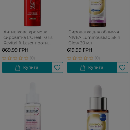
Антивікова кремова
Сироватка для обличчя
сироватка L'Oreal Paris
NIVEA Luminous630 Skin
Revitalift Laser проти
Glow 30 мл
пігментних плям з
869,99 ГРН
619,99 ГРН
Мелазилом для шкіри
обличчя 50 мл