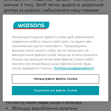
зміною її тону. Засіб легко додати в щоденний
догляд за шкірою і забезпечити масу переваг:
Вирівнює тон шкіри
Однією з ключових переваг використання
сироваток від темних плям є те, що вони
можуть допомогти вирівняти тон шкіри.
Ми використовуємо файли Cookie, щоб забезпечити
Активні інгредієнти в цих сироватках
правильну роботу нашого веб-сайту та надати вам
максимально зручні можливості. Продовжуючи
працюють над зменшенням прояву
використання нашого сайту, ви погоджуєтесь на
гіперпігментації, що може призвести до
використання файлів Cookie. Якщо ви хочете дізнатися
одноріднішого і збалансованішого кольору
більше про використання нами файлів Cookie та/або
обличчя.
змінити свої вподобання щодо файлів Cookie, будь
ласка, відвідайте сторінку
Політіка конфіденційності
Освітлює темні плями
Сироватки можуть допомогти освітлити
Налаштувати файли Cookie
наявні темні плями на шкірі. Багато формул
містять такі інгредієнти, як гідрохінон або
Прийняти всі файли Cookie
альфа-арбутин, які працюють над
придушенням вироблення меланіну,
пігменту, який надає шкірі її кольору.
Збільшує вироблення колагену