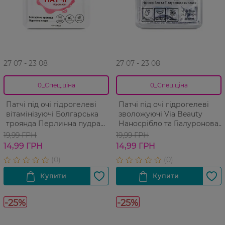
27 07 - 23 08
27 07 - 23 08
0_Спец.ціна
0_Спец.ціна
Патчі під очі гідрогелеві
Патчі під очі гідрогелеві
вітамінізуючі Болгарська
зволожуючі Via Beauty
троянда Перлинна пудра
Наносрібло та Гіалуронова
Via Beauty 11 г
кислота 11 г
19,99 ГРН
19,99 ГРН
14,99 ГРН
14,99 ГРН
-25%
-25%