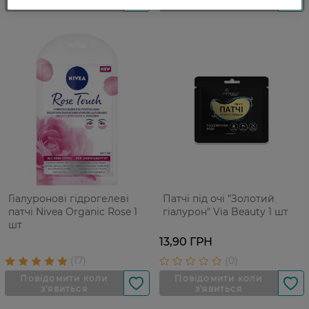
Гіалуронові гідрогелеві
Патчі під очі "Золотий
патчі Nivea Organic Rose 1
гіалурон" Via Beauty 1 шт
шт
13,90 ГРН