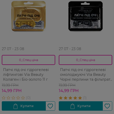
27 07 - 23 08
27 07 - 23 08
0_Спец.ціна
0_Спец.ціна
Патчі під очі гідрогелеві
Патчі під очі гідрогелеві
ліфтингові Via Beauty
омолоджуючі Via Beauty
Колаген і Біо-золото 11 г
Чорні перлини та фільтрат
равлика 11 г
19,99 ГРН
19,99 ГРН
14,99 ГРН
14,99 ГРН