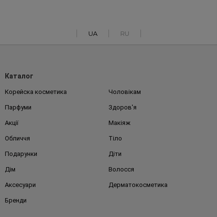
UA
RU
Каталог
Корейска косметика
Чоловікам
Парфуми
Здоров'я
Акції
Макіяж
Обличчя
Тіло
Подарунки
Діти
Дім
Волосся
Аксесуари
Дерматокосметика
Бренди