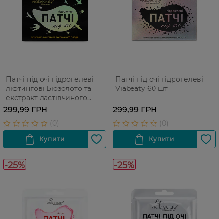
Патчі під очі гідрогелеві
Патчі під очі гідрогелеві
ліфтингові Біозолото та
Viabeaty 60 шт
екстракт ластівчиного
гнізда Via Beauty 60 шт
299,99 ГРН
299,99 ГРН
-25%
-25%