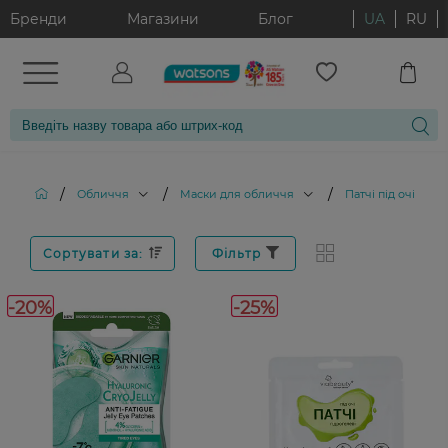
Бренди
Магазини
Блог
UA
RU
/
/
/
/
Обличчя
Маски для обличчя
Патчі під очі
Сортувати за:
Фільтр
-20%
-25%