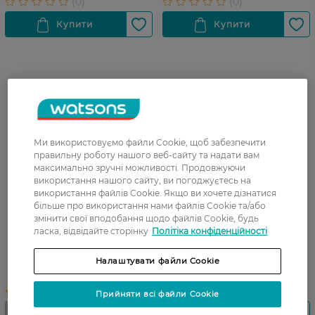
Ми використовуємо файли Cookie, щоб забезпечити
правильну роботу нашого веб-сайту та надати вам
максимально зручні можливості. Продовжуючи
використання нашого сайту, ви погоджуєтесь на
використання файлів Cookie. Якщо ви хочете дізнатися
більше про використання нами файлів Cookie та/або
змінити свої вподобання щодо файлів Cookie, будь
Патчі під очі Natural Code
Патчі Natural Code під очі
ласка, відвідайте сторінку
Політіка конфіденційності
Гідрогелеві Біо-золото 1 шт
гідрогелеві з жемчужною
есенцією 1 шт
Налаштувати файли Cookie
Прийняти всі файли Cookie