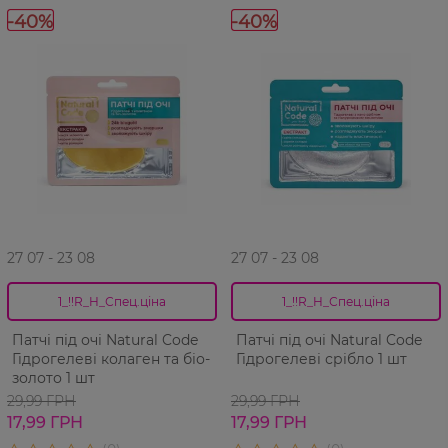
-40%
-40%
27 07 - 23 08
27 07 - 23 08
1_!!R_H_Спец.ціна
1_!!R_H_Спец.ціна
Патчі під очі Natural Code
Патчі під очі Natural Code
Гідрогелеві колаген та біо-
Гідрогелеві срібло 1 шт
золото 1 шт
29,99 ГРН
29,99 ГРН
17,99 ГРН
17,99 ГРН