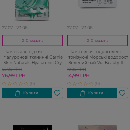
27 07 - 23 08
27 07 - 23 08
0_Спец.ціна
0_Спец.ціна
Патчі-желе під очі
Патчі під очі гідрогелеві
гіалуронові тканинні Garnier
тонізуючі Морські водорості
Skin Naturals Hyaluronic Cryo
Зелений чай Via Beauty 11 г
Jelly 5 г
95,99 ГРН
19,99 ГРН
76,99 ГРН
14,99 ГРН