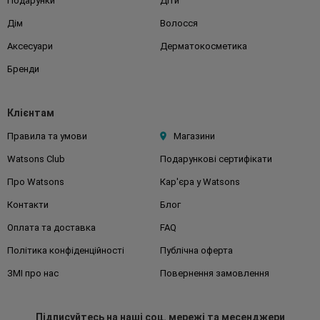
Подарунки
Діти
Дім
Волосся
Аксесуари
Дерматокосметика
Бренди
Клієнтам
Правила та умови
Магазини
Watsons Club
Подарункові сертифікати
Про Watsons
Кар'єра у Watsons
Контакти
Блог
Оплата та доставка
FAQ
Політика конфіденційності
Публічна оферта
ЗМІ про нас
Повернення замовлення
Підписуйтесь
на наші соц. мережі
та месенджери