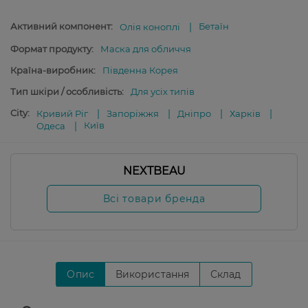
Активний компонент:
Бетаїн
Олія коноплі
Формат продукту:
Маска для обличчя
Країна-виробник:
Південна Корея
Тип шкіри / особливість:
Для усіх типів
City:
Кривий Ріг
Запоріжжя
Дніпро
Харків
Київ
Одеса
NEXTBEAU
Всі товари бренда
Опис
Використання
Склад