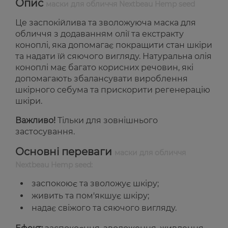
Опис
маски для обличчя Nextbeau Hemp seed
Це заспокійлива та зволожуюча маска для
обличчя з додаванням олії та екстракту
коноплі, яка допомагає покращити стан шкіри
та надати їй сяючого вигляду. Натуральна олія
коноплі має багато корисних речовин, які
допомагають збалансувати вироблення
шкірного себума та прискорити регенерацію
шкіри.
Важливо!
Тільки для зовнішнього
застосування.
Основні переваги
маски для обличчя
Nextbeau Hemp seed:
заспокоює та зволожує шкіру;
живить та пом'якшує шкіру;
надає свіжого та сяючого вигляду.