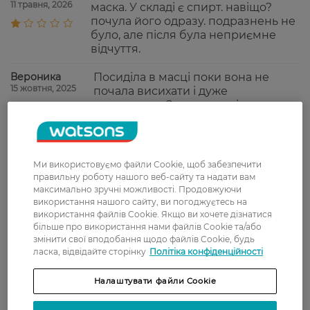
11 травня, 2026
маска. У складі є спирт. навіщо?
почула його одразу. подразнень не
було, але після була неприємне
відчуття.
Вероника
Посиділа в масці поки вона не
15 жовтня, 2025
почала висихати і дуже
задоволена. Залишає шкіру дуже
ніжною і мʼякою на дотик. Поки
наносила крем після маски аж
дивувалась, як так можна
помʼякшити шкіру за ~40 хв. Візьму
Ми використовуємо файли Cookie, щоб забезпечити
ще!
правильну роботу нашого веб-сайту та надати вам
максимально зручні можливості. Продовжуючи
Олександра
Маска понравилась, рекомендую.
використання нашого сайту, ви погоджуєтесь на
6 вересня, 2023
використання файлів Cookie. Якщо ви хочете дізнатися
більше про використання нами файлів Cookie та/або
змінити свої вподобання щодо файлів Cookie, будь
ласка, відвідайте сторінку
Політіка конфіденційності
Показати ще
Налаштувати файли Cookie