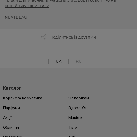
Тільки для учасників Watsons Club: додатково 1+1=3 на
корейську косметику
NEXTBEAU
Поділитись із друзями
UA
RU
Каталог
Корейска косметика
Чоловікам
Парфуми
Здоров'я
Акції
Макіяж
Обличчя
Тіло