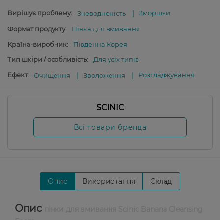
Вирішує проблему:
Зморшки
Зневодненість
Формат продукту:
Пінка для вмивання
Країна-виробник:
Південна Корея
Тип шкіри / особливість:
Для усіх типів
Ефект:
Розгладжування
Очищення
Зволоження
SCINIC
Всі товари бренда
Опис
Використання
Склад
Опис
пінки для вмивання Scinic Banana Cleansing