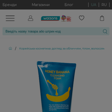
Бренди
Магазини
Блог
UA
RU
/
Корейська косметика: догляд за обличчям, тілом, волоссям і д