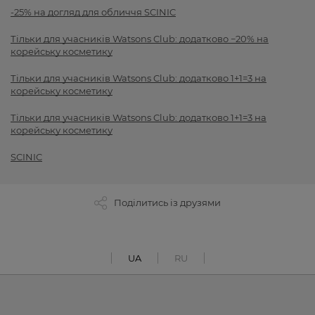
-25% на догляд для обличчя SCINIC
Тільки для учасників Watsons Club: додатково −20% на
корейську косметику
Тільки для учасників Watsons Club: додатково 1+1=3 на
корейську косметику
Тільки для учасників Watsons Club: додатково 1+1=3 на
корейську косметику
SCINIC
Поділитись із друзями
UA
RU