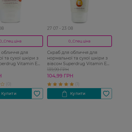
08
27 07 - 23 08
0_Спец.ціна
0_Спец.ціна
 обличчя для
Скраб для обличчя для
ї та сухої шкіри з
нормальної та сухої шкіри з
perdrug Vitamin E
вівсом Superdrug Vitamin E
100 мл
139,99 ГРН
Н
104,99 ГРН