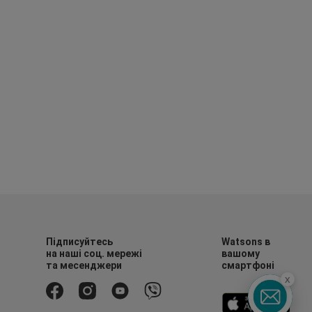
Підписуйтесь
Watsons в
на наші соц. мережі
вашому
та месенджери
смартфоні
x