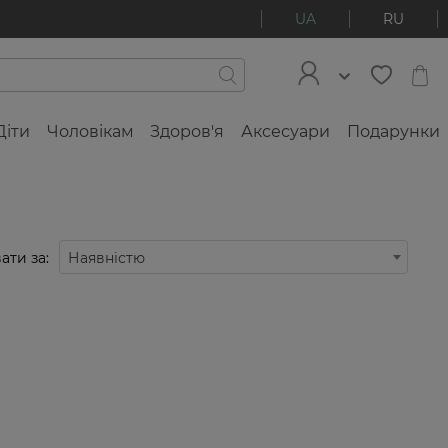
UA
RU
Діти
Чоловікам
Здоров'я
Аксесуари
Подарунки
ати за:
Наявністю