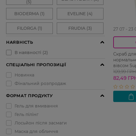
27 07 - 23 
Скраб для
нормально
вівсом Su
40 мл
109,99 ГРН
82,49 ГР