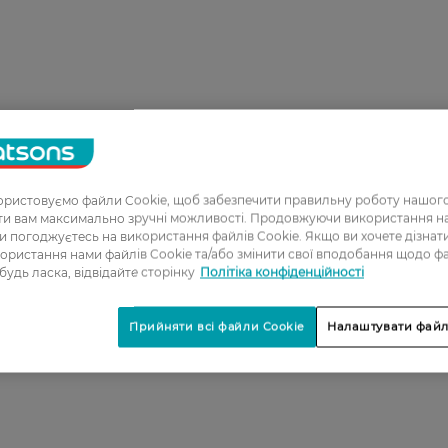
ристовуємо файли Cookie, щоб забезпечити правильну роботу нашого
ати вам максимально зручні можливості. Продовжуючи використання 
ви погоджуєтесь на використання файлів Cookie. Якщо ви хочете дізнат
ористання нами файлів Cookie та/або змінити свої вподобання щодо ф
 будь ласка, відвідайте сторінку
Політіка конфіденційності
Прийняти всі файли Cookie
Налаштувати файл