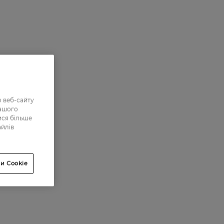
 веб-сайту
нашого
ися більше
айлів
и Cookie