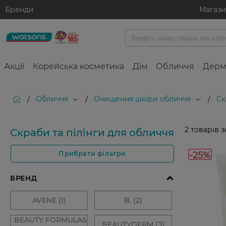
Бренди
Магаз
Акції
Корейська косметика
Дім
Обличчя
Дерм
Обличчя
Очищення шкіри обличчя
Ск
/
/
/
2
товарів 
Скраби та пілінги для обличчя
-25%
Прибрати фільтри