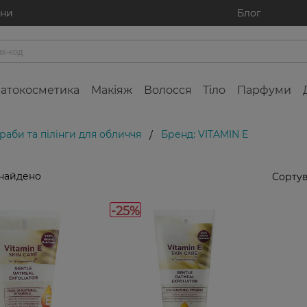
ини
Блог
атокосметика
Макіяж
Волосся
Тіло
Парфуми
раби та пілінги для обличчя
Бренд: VITAMIN E
/
знайдено
Сортув
-25%