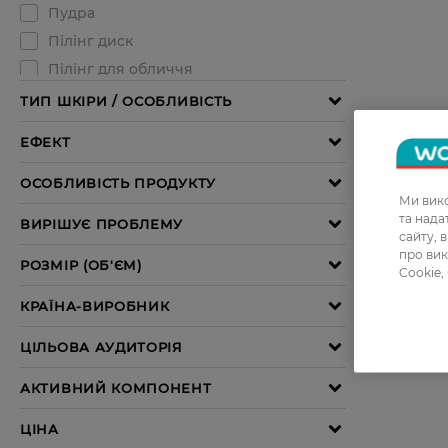
Ми вико
та над
сайту, 
про вик
Cookie,