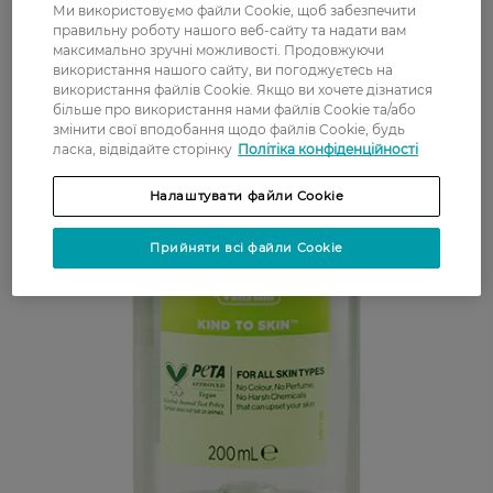
Ми використовуємо файли Cookie, щоб забезпечити
правильну роботу нашого веб-сайту та надати вам
максимально зручні можливості. Продовжуючи
використання нашого сайту, ви погоджуєтесь на
використання файлів Cookie. Якщо ви хочете дізнатися
більше про використання нами файлів Cookie та/або
змінити свої вподобання щодо файлів Cookie, будь
ласка, відвідайте сторінку
Політіка конфіденційності
Налаштувати файли Cookie
Прийняти всі файли Cookie