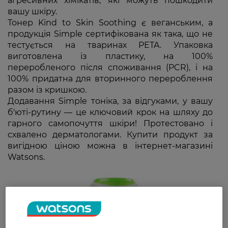
агресивних хімікатів, які можуть пошкодити
вашу шкіру.
Тонер Kind to Skin Soothing є веганським, а
продукція Simple сертифікована як така, що не
тестується на тваринах PETA. Упаковка
виготовлена із пластику, на 100%
переробленого після споживання (PCR), і на
100% придатна для вторинного перероблення
разом із кришкою.
Додавання Simple тоніка, за відгуками, у вашу
б'юті-рутину — це ключовий крок на шляху до
гарного самопочуття шкіри! Протестовано і
схвалено дерматологами. Купити продукт за
вигідною ціною можна в інтернет-магазині
Watsons.