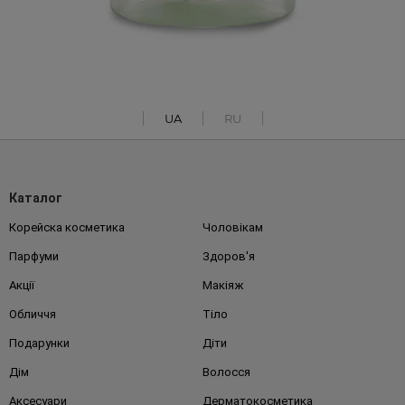
UA
RU
Каталог
Корейска косметика
Чоловікам
Парфуми
Здоров'я
Акції
Макіяж
Обличчя
Тіло
Подарунки
Діти
Дім
Волосся
Аксесуари
Дерматокосметика