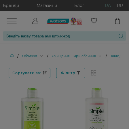
Бренди
Магазини
Блог
UA
RU
/
/
/
Обличчя
Очищення шкіри обличчя
Тонік для 
Сортувати за:
Фільтр