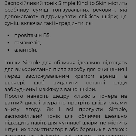
Заспокійливий тонік Simple Kind to Skin містить
особливу суміш тонізувальних речовин, які
допомагають підтримувати свіжість шкіри; ця
суміш включає такі інгредієнти, як:
провітамін B5,
гамамеліс,
алантоїн.
Тоніки Simple для обличчя ідеально підходять
для використання після засобу для очищення і
перед зволожувальним кремом вранці та
ввечері, щоб видалити останні сліди
забруднень і макіяжу з вашої шкіри.
Просто нанесіть щедру кількість тонера на
ватний диск і акуратно протріть шкіру рухами
знизу вгору. Як і всі продукти Simple,
заспокійливий тонік для обличчя ідеально
підходить навіть для чутливої шкіри, не містить
штучних ароматизаторів або барвників, а також