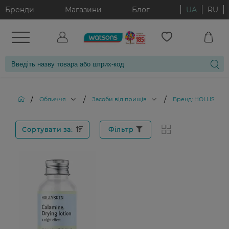
Бренди
Магазини
Блог
UA
RU
/
/
/
Обличчя
Засоби від прищів
Бренд: HOLLISKIN
Сортувати за:
Фільтр