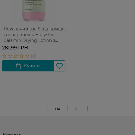
Локальний засіб від прищів
і почервонінь Hollyskin
Calamin Drying Lotion з
миттєвою дією за 1 ніч 15 мл
281,99 ГРН
UA
RU