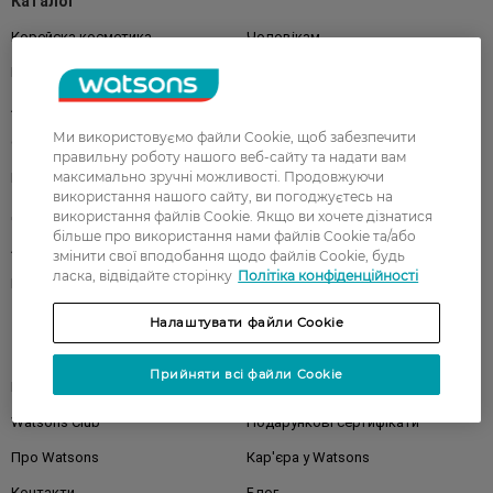
Каталог
Корейска косметика
Чоловікам
Парфуми
Здоров'я
Акції
Макіяж
Ми використовуємо файли Cookie, щоб забезпечити
Обличчя
Тіло
правильну роботу нашого веб-сайту та надати вам
максимально зручні можливості. Продовжуючи
Подарунки
Діти
використання нашого сайту, ви погоджуєтесь на
Дім
Волосся
використання файлів Cookie. Якщо ви хочете дізнатися
більше про використання нами файлів Cookie та/або
Аксесуари
Дерматокосметика
змінити свої вподобання щодо файлів Cookie, будь
ласка, відвідайте сторінку
Політіка конфіденційності
Бренди
Налаштувати файли Cookie
Клієнтам
Прийняти всі файли Cookie
Правила та умови
Магазини
Watsons Club
Подарункові сертифікати
Про Watsons
Кар'єра у Watsons
Контакти
Блог