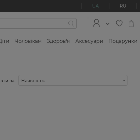
UA
RU
Діти
Чоловікам
Здоров'я
Аксесуари
Подарунки
ати за:
Наявністю