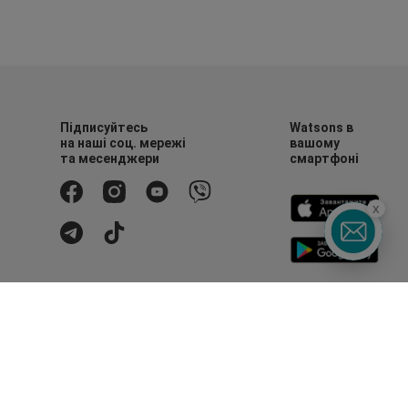
Підписуйтесь
Watsons в
на наші соц. мережі
вашому
та месенджери
смартфоні
x