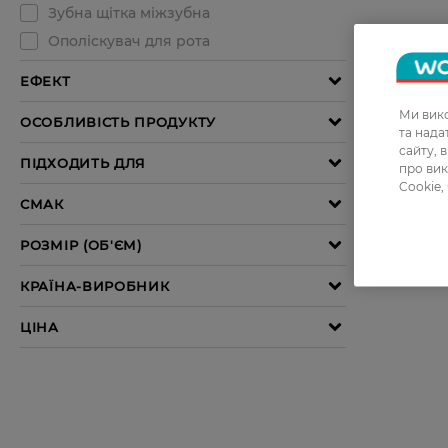
Ми вико
та над
сайту, 
про вик
Cookie,