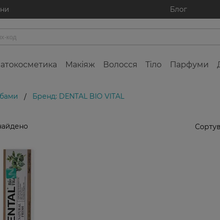
ини
Блог
атокосметика
Макіяж
Волосся
Тіло
Парфуми
убами
Бренд: DENTAL BIO VITAL
/
найдено
Сортув