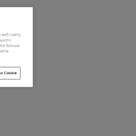
 веб-сайту
нашого
ися більше
айлів
и Cookie