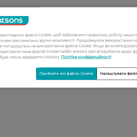
ристовуємо файли Cookie, щоб забезпечити правильну роботу нашого
ати вам максимально зручні можливості. Продовжуючи використання 
ви погоджуєтесь на використання файлів Cookie. Якщо ви хочете дізнат
ористання нами файлів Cookie та/або змінити свої вподобання щодо ф
 будь ласка, відвідайте сторінку
Політіка конфіденційності
Прийняти всі файли Cookie
Налаштувати файл