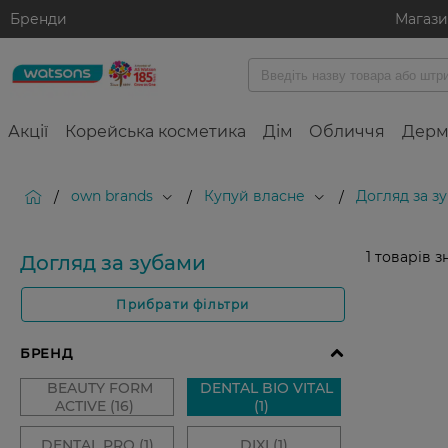
Бренди
Магаз
Акції
Корейська косметика
Дім
Обличчя
Дерм
own brands
Купуй власне
Догляд за з
/
/
/
1
товарів з
Догляд за зубами
Прибрати фільтри