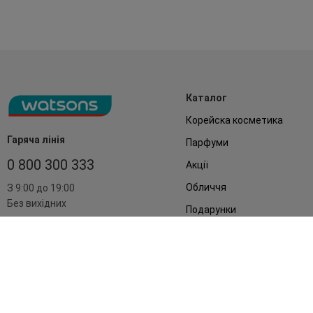
Каталог
Корейска косметика
Гаряча лінія
Парфуми
0 800 300 333
Акції
Обличчя
З 9:00 до 19:00
Без вихідних
Подарунки
Дім
Аксесуари
Бренди