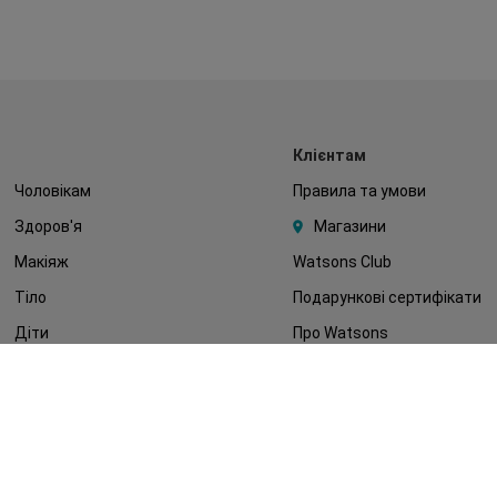
Клієнтам
Чоловікам
Правила та умови
Здоров'я
Магазини
Макіяж
Watsons Club
Тіло
Подарункові сертифікати
Діти
Про Watsons
Волосся
Кар'єра у Watsons
Дерматокосметика
Контакти
Блог
Оплата та доставка