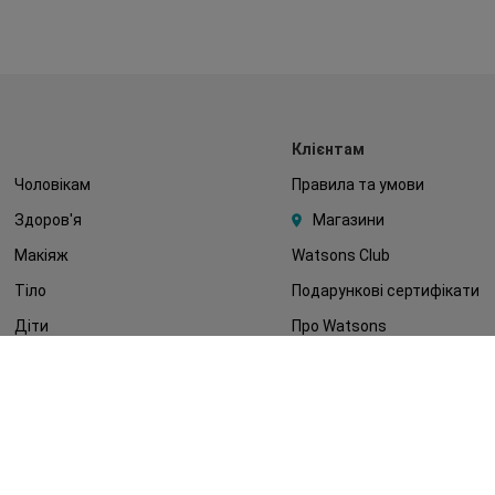
Клієнтам
Чоловікам
Правила та умови
Здоров'я
Магазини
Макіяж
Watsons Club
Тіло
Подарункові сертифікати
Діти
Про Watsons
Волосся
Кар'єра у Watsons
Дерматокосметика
Контакти
Блог
Оплата та доставка