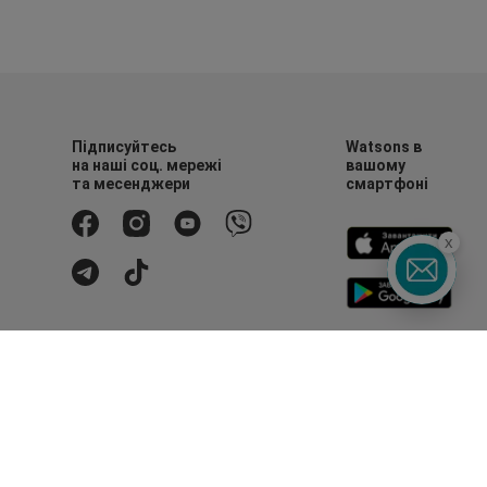
Підписуйтесь
Watsons в
на наші соц. мережі
вашому
та месенджери
смартфоні
x