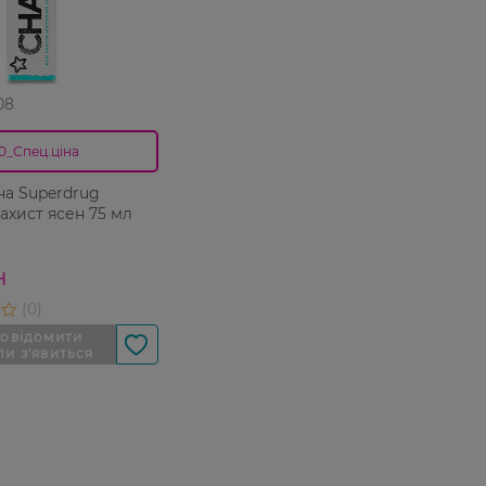
08
0_Спец.ціна
на Superdrug
Захист ясен 75 мл
Н