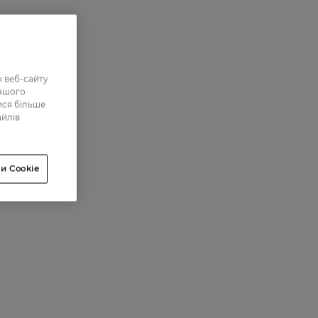
 веб-сайту
нашого
ися більше
айлів
и Cookie