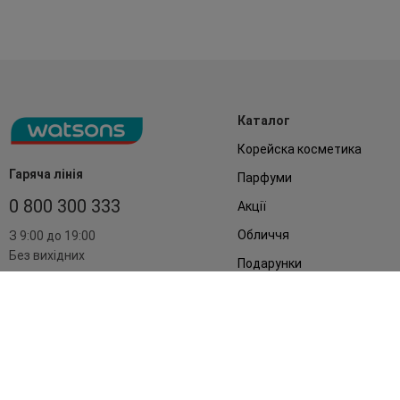
Каталог
Корейска косметика
Гаряча лінія
Парфуми
0 800 300 333
Акції
Обличчя
З 9:00 до 19:00
Без вихідних
Подарунки
Дім
Аксесуари
Бренди