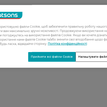
ристовуємо файли Cookie, щоб забезпечити правильну роботу нашого
ати вам максимально зручні можливості. Продовжуючи використання 
ви погоджуєтесь на використання файлів Cookie. Якщо ви хочете дізнат
ористання нами файлів Cookie та/або змінити свої вподобання щодо ф
 будь ласка, відвідайте сторінку
Політіка конфіденційності
Прийняти всі файли Cookie
Налаштувати файл