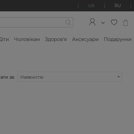
UA
RU
Діти
Чоловікам
Здоров'я
Аксесуари
Подарунки
ати за:
Наявністю