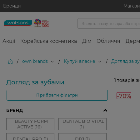
Бренди
Магаз
Акції
Корейська косметика
Дім
Обличчя
Дерм
own brands
Купуй власне
Догляд за з
/
/
/
1
товарів з
Догляд за зубами
-70%
Прибрати фільтри