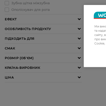
Ми вико
та над
сайту, 
про вик
Cookie,