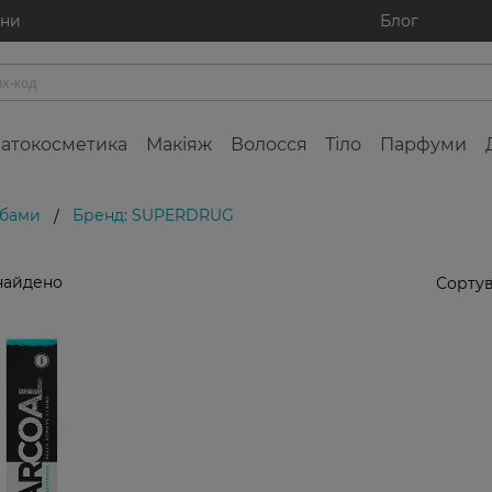
ини
Блог
атокосметика
Макіяж
Волосся
Тіло
Парфуми
убами
Бренд: SUPERDRUG
/
найдено
Сортув