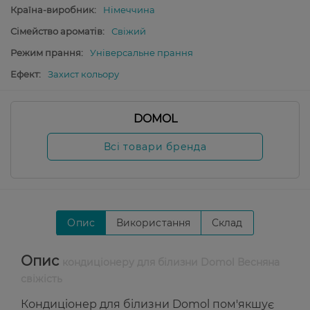
Країна-виробник:
Німеччина
Сімейство ароматів:
Свіжий
Режим прання:
Універсальне прання
Ефект:
Захист кольору
DOMOL
Всі товари бренда
Опис
Використання
Склад
Опис
кондиціонеру для білизни Domol Весняна
свіжість
Кондиціонер для білизни Domol пом'якшує