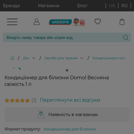
Бренди
Магазини
Блог
UA
RU
/
/
/
Дім
Засоби для прання
Кондиціонери та ополіс
Кондиціонер для білизни Domol Весняна
свіжість 1 л
1
Переглянути всі відгуки
Наявність в магазинах
Формат продукту:
Кондиціонер для білизни