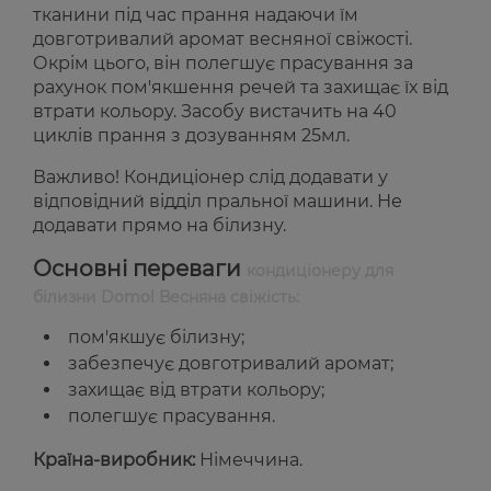
тканини під час прання надаючи їм
довготривалий аромат весняної свіжості.
Окрім цього, він полегшує прасування за
рахунок пом'якшення речей та захищає їх від
втрати кольору. Засобу вистачить на 40
циклів прання з дозуванням 25мл.
Важливо! Кондиціонер слід додавати у
відповідний відділ пральної машини. Не
додавати прямо на білизну.
Основні переваги
кондиціонеру для
білизни Domol Весняна свіжість:
пом'якшує білизну;
забезпечує довготривалий аромат;
захищає від втрати кольору;
полегшує прасування.
Країна-виробник:
Німеччина.