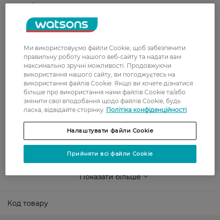
безкоштовно від 699 грн
Укрпошта
Вартість доставки - 79 грн, безкоштовна
доставка від - 599 грн
Ми використовуємо файли Cookie, щоб забезпечити
правильну роботу нашого веб-сайту та надати вам
Забрати сьогодні в магазині Watsons
максимально зручні можливості. Продовжуючи
використання нашого сайту, ви погоджуєтесь на
Вартість доставки - 0 грн
використання файлів Cookie. Якщо ви хочете дізнатися
Вартість доставки - 99 грн, безкоштовна доставка від - 699 грн
більше про використання нами файлів Cookie та/або
Показати більше
змінити свої вподобання щодо файлів Cookie, будь
ласка, відвідайте сторінку
Політіка конфіденційності
Оплата
Налаштувати файли Cookie
Оплата карткою
Прийняти всі файли Cookie
Післяоплата
Показати більше
Код товару