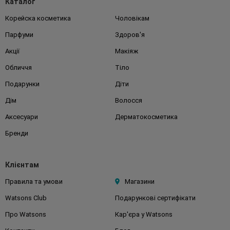
Каталог
Корейска косметика
Чоловікам
Парфуми
Здоров'я
Акції
Макіяж
Обличчя
Тіло
Подарунки
Діти
Дім
Волосся
Аксесуари
Дерматокосметика
Бренди
Клієнтам
Правила та умови
Магазини
Watsons Club
Подарункові сертифікати
Про Watsons
Кар'єра у Watsons