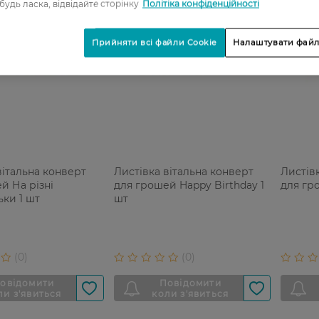
 будь ласка, відвідайте сторінку
Політіка конфіденційності
Прийняти всі файли Cookie
Налаштувати файл
вітальна конверт
Листівка вітальна конверт
Листів
й На різні
для грошей Happy Birthday 1
для гр
ки 1 шт
шт