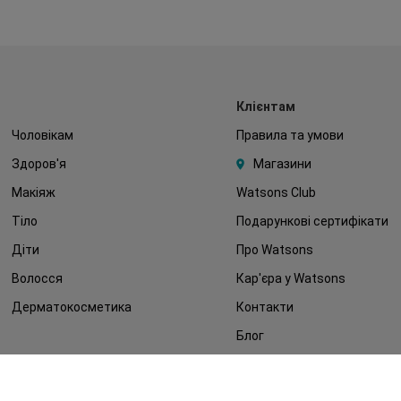
Клієнтам
Чоловікам
Правила та умови
Здоров'я
Магазини
Макіяж
Watsons Club
Тіло
Подарункові сертифікати
Діти
Про Watsons
Волосся
Кар'єра у Watsons
Дерматокосметика
Контакти
Блог
Оплата та доставка
FAQ