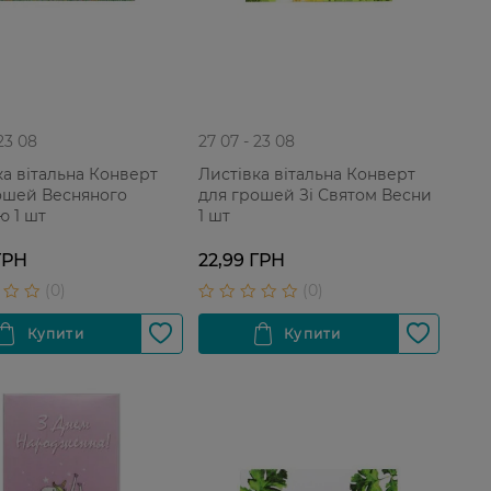
 23 08
27 07 - 23 08
ка вітальна Конверт
Листівка вітальна Конверт
ошей Весняного
для грошей Зі Святом Весни
ю 1 шт
1 шт
ГРН
22,99 ГРН