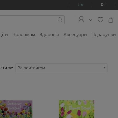
UA
RU
Діти
Чоловікам
Здоров'я
Аксесуари
Подарунки
ати за:
За рейтингом