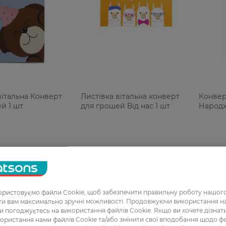
вітальна Конверт
Листівка вітальна конверт
Конвер
й 1 шт
для грошей Від нас 1 шт
Народж
ристовуємо файли Cookie, щоб забезпечити правильну роботу нашого
ати вам максимально зручні можливості. Продовжуючи використання 
ви погоджуєтесь на використання файлів Cookie. Якщо ви хочете дізнат
ористання нами файлів Cookie та/або змінити свої вподобання щодо ф