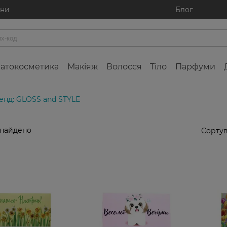
ини
Блог
атокосметика
Макіяж
Волосся
Тіло
Парфуми
енд: GLOSS and STYLE
знайдено
Сортув