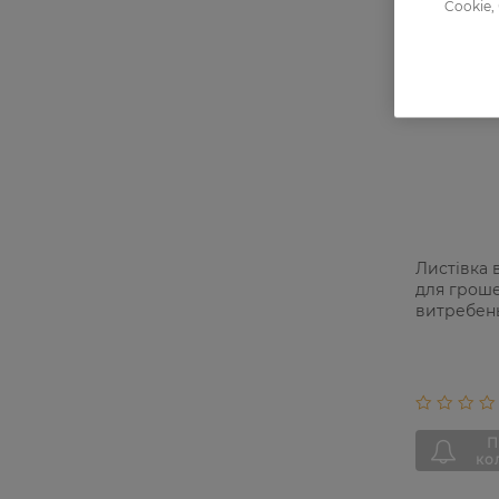
Cookie,
Листівка 
для гроше
витребень