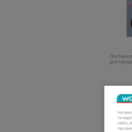
Листівка 
для гроше
Ми вико
та над
сайту, 
про вик