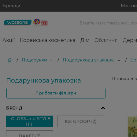
Бренди
Магаз
Акції
Корейська косметика
Дім
Обличчя
Дерм
Подарунки
Подарункова упаковка
Бр
/
/
/
11
товарів 
Подарункова упаковка
Прибрати фільтри