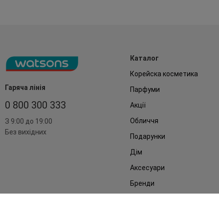
Каталог
Корейска косметика
Гаряча лінія
Парфуми
0 800 300 333
Акції
Обличчя
З 9:00 до 19:00
Без вихідних
Подарунки
Дім
Аксесуари
Бренди