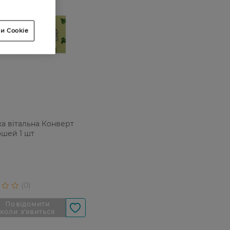
и Cookie
ка вітальна Конверт
ошей 1 шт