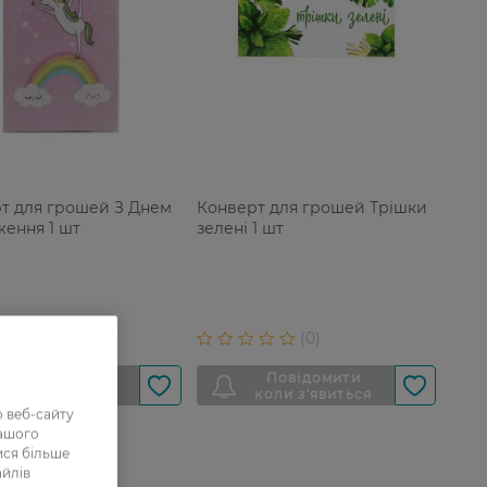
т для грошей З Днем
Конверт для грошей Трішки
ення 1 шт
зелені 1 шт
 веб-сайту
нашого
ися більше
айлів