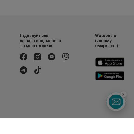
Підписуйтесь
Watsons в
на наші соц. мережі
вашому
та месенджери
смартфоні
x