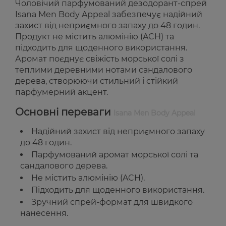
Чоловічий парфумований дезодорант-спрей
Isana Men Body Appeal забезпечує надійний
захист від неприємного запаху до 48 годин.
Продукт не містить алюмінію (ACH) та
підходить для щоденного використання.
Аромат поєднує свіжість морської солі з
теплими деревними нотами сандалового
дерева, створюючи стильний і стійкий
парфумерний акцент.
Основні переваги
Isana Men Body Appeal
Надійний захист від неприємного запаху
до 48 годин.
Парфумований аромат морської солі та
сандалового дерева.
Не містить алюмінію (ACH).
Підходить для щоденного використання.
Зручний спрей-формат для швидкого
нанесення.