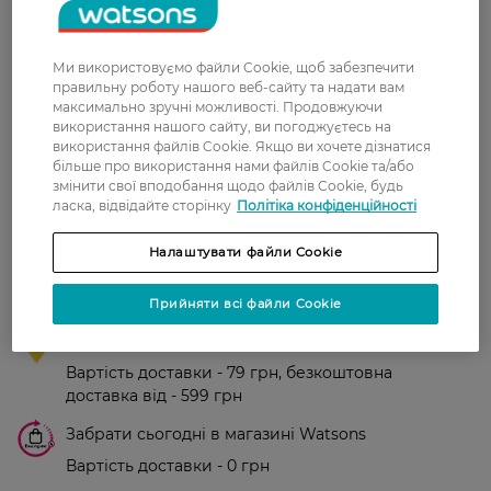
Бескомпромиссный мужской
аромат. Body Contact из этой серии
звучит мягче. Свою функцию
Ми використовуємо файли Cookie, щоб забезпечити
выполняет с раннего утра до
правильну роботу нашого веб-сайту та надати вам
позднего вечера, если
максимально зручні можливості. Продовжуючи
пользоваться интенсивно.
використання нашого сайту, ви погоджуєтесь на
використання файлів Cookie. Якщо ви хочете дізнатися
більше про використання нами файлів Cookie та/або
змінити свої вподобання щодо файлів Cookie, будь
Доставка
ласка, відвідайте сторінку
Політіка конфіденційності
Нова пошта
Налаштувати файли Cookie
У відділення Нової пошти - 99 грн,
безкоштовно від 699 грн
Прийняти всі файли Cookie
Укрпошта
Вартість доставки - 79 грн, безкоштовна
доставка від - 599 грн
Забрати сьогодні в магазині Watsons
Вартість доставки - 0 грн
Вартість доставки - 99 грн, безкоштовна доставка від - 699 грн