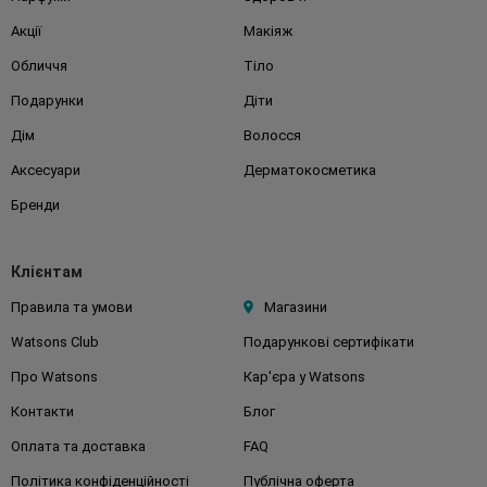
Акції
Макіяж
Обличчя
Тіло
Подарунки
Діти
Дім
Волосся
Аксесуари
Дерматокосметика
Бренди
Клієнтам
Правила та умови
Магазини
Watsons Club
Подарункові сертифікати
Про Watsons
Кар'єра у Watsons
Контакти
Блог
Оплата та доставка
FAQ
Політика конфіденційності
Публічна оферта