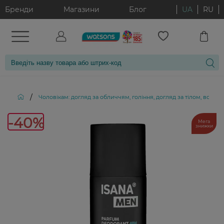
Бренди
Магазини
Блог
UA
RU
/
Чоловікам: догляд за обличчям, гоління, догляд за тілом, волос
-4
-40%
Мега
знижки