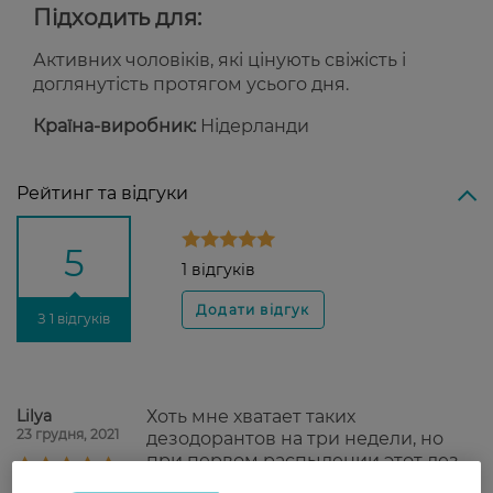
Підходить для:
Активних чоловіків, які цінують свіжість і
доглянутість протягом усього дня.
Країна-виробник:
Нідерланди
Рейтинг та відгуки
5
1 відгуків
З 1 відгуків
Lilya
Хоть мне хватает таких
23 грудня, 2021
дезодорантов на три недели, но
при первом распылении этот дез
захотелось отдать.