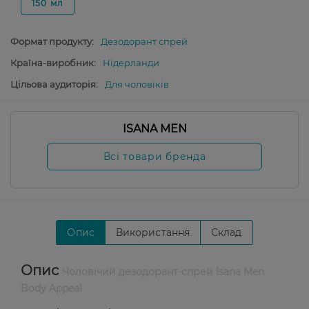
150 мл
Формат продукту:
Дезодорант спрей
Країна-виробник:
Нідерланди
Цільова аудиторія:
Для чоловіків
ISANA MEN
Всі товари бренда
Опис
Використання
Склад
Опис
Чоловічий дезодорант-спрей Isana Men
Body Appeal