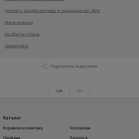
Чоловічі засоби догляду зі знижками до -30%
Мега знижки
Особиста гігієна
ISANA MEN
Поділитись із друзями
UA
RU
Каталог
Корейска косметика
Чоловікам
Парфуми
Здоров'я